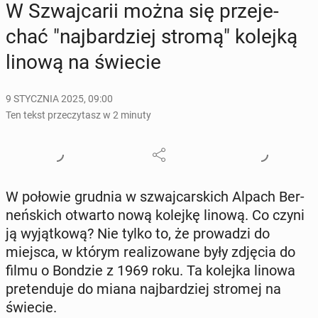
W Szwaj­ca­rii można się prze­je­
chać "naj­bar­dziej stromą" kolejką
linową na świecie
9 STYCZNIA 2025, 09:00
Ten tekst przeczytasz w 2 minuty
W połowie grudnia w szwaj­car­skich Alpach Ber­
neń­skich otwarto nową kolejkę linową. Co czyni
ją wy­jąt­ko­wą? Nie tylko to, że pro­wa­dzi do
miejsca, w którym re­ali­zo­wa­ne były zdjęcia do
filmu o Bondzie z 1969 roku. Ta kolejka linowa
pre­ten­du­je do miana naj­bar­dziej stromej na
świecie.