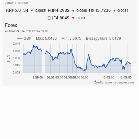
Z DNIA: 7 SIERPNIA
5.0134
4.2982
3.7236
GBP
EUR
USD
-0.0085
-0.0068
-0.0084
4.6049
CHF
-0.0031
Forex
AKTUALIZACJA:
7 SIERPNIA, 22:00
Źródło: currencybeacon.com