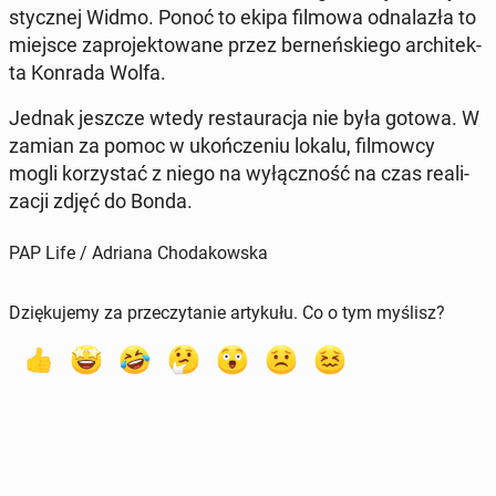
stycz­nej Widmo. Ponoć to ekipa filmowa od­na­la­zła to
miejsce za­pro­jek­to­wa­ne przez ber­neń­skie­go ar­chi­tek­
ta Konrada Wolfa.
Jednak jeszcze wtedy re­stau­ra­cja nie była gotowa. W
zamian za pomoc w ukoń­cze­niu lokalu, fil­mow­cy
mogli ko­rzy­stać z niego na wy­łącz­ność na czas re­ali­
za­cji zdjęć do Bonda.
PAP Life / Adriana Chodakowska
Dziękujemy za przeczytanie artykułu. Co o tym myślisz?