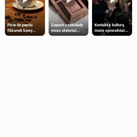
Zapach czekolady
Kontakt z kulturą
Picie do pięciu
może ułatwiać
może spowalniać
filiżanek kawy
trening siłowy
starzenie
dziennie jest
bezpieczne dla
większości
dorosłych