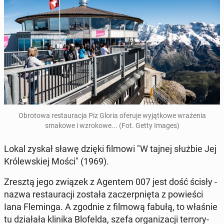
Ob­ro­to­wa re­stau­ra­cja Piz Gloria oferuje wy­jąt­ko­we wra­że­nia
smakowe i wzro­ko­we... (Fot. Getty Images)
Lokal zyskał sławę dzięki filmowi "W tajnej służbie Jej
Kró­lew­skiej Mości" (1969).
Zresztą jego związek z Agentem 007 jest dość ścisły -
nazwa re­stau­ra­cji została za­czerp­nię­ta z po­wie­ści
Iana Fle­min­ga. A zgodnie z filmową fabułą, to właśnie
tu dzia­ła­ła klinika Blo­fel­da, szefa or­ga­ni­za­cji ter­ro­ry­