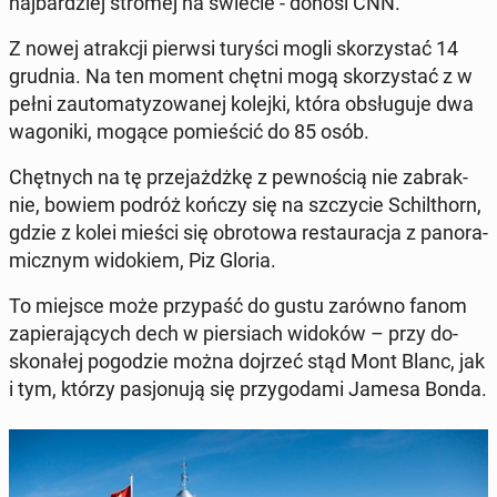
naj­bar­dziej stromej na świecie - donosi CNN.
Z nowej atrak­cji pierwsi turyści mogli sko­rzy­stać 14
grudnia. Na ten moment chętni mogą sko­rzy­stać z w
pełni zauto­ma­ty­zo­wa­nej kolejki, która ob­słu­gu­je dwa
wa­go­ni­ki, mogące po­mie­ścić do 85 osób.
Chęt­nych na tę prze­jażdż­kę z pew­no­ścią nie za­brak­
nie, bowiem podróż kończy się na szczy­cie Schil­thorn,
gdzie z kolei mieści się ob­ro­to­wa re­stau­ra­cja z pa­no­ra­
micz­nym wi­do­kiem, Piz Gloria.
To miejsce może przy­paść do gustu zarówno fanom
za­pie­ra­ją­cych dech w pier­siach widoków – przy do­
sko­na­łej po­go­dzie można dojrzeć stąd Mont Blanc, jak
i tym, którzy pa­sjo­nu­ją się przy­go­da­mi Jamesa Bonda.