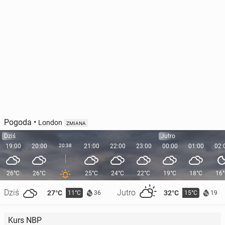
Pogoda
•
London
ZMIANA
Dziś
Jutro
19:00
20:00
20:38
21:00
22:00
23:00
00:00
01:00
02:
26°C
26°C
25°C
24°C
22°C
19°C
18°C
16
Dziś
Jutro
27°C
32°C
11°C
15°C
36
19
Kurs NBP