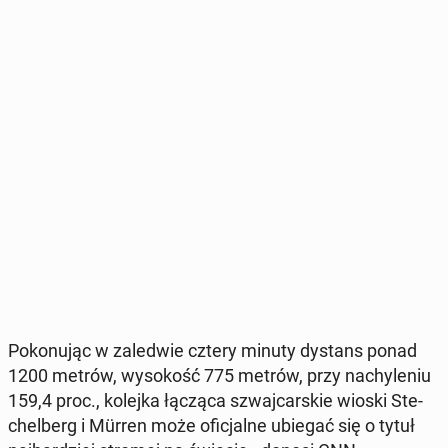
Po­ko­nu­jąc w za­le­d­wie cztery minuty dystans ponad
1200 metrów, wy­so­kość 775 metrów, przy na­chy­le­niu
159,4 proc., kolejka łącząca szwaj­car­skie wioski Ste­
chel­berg i Mürren może ofi­cjal­ne ubiegać się o tytuł