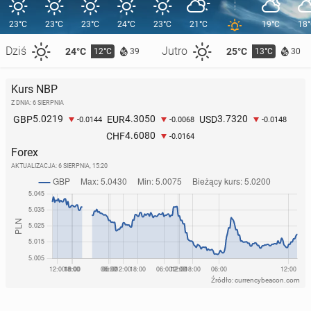
23°C
23°C
23°C
24°C
23°C
21°C
19°C
18
Dziś
Jutro
24°C
25°C
12°C
13°C
39
30
Kurs NBP
Z DNIA: 6 SIERPNIA
5.0219
4.3050
3.7320
GBP
EUR
USD
-0.0144
-0.0068
-0.0148
4.6080
CHF
-0.0164
Forex
AKTUALIZACJA:
6 SIERPNIA, 15:20
Źródło: currencybeacon.com