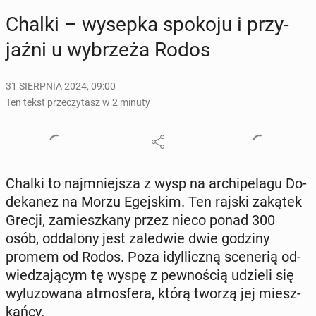
Chalki – wysepka spokoju i przy­
jaź­ni u wy­brze­ża Rodos
31 SIERPNIA 2024, 09:00
Ten tekst przeczytasz w 2 minuty
Chalki to naj­mniej­sza z wysp na ar­chi­pe­la­gu Do­
de­ka­nez na Morzu Egej­skim. Ten rajski zakątek
Grecji, za­miesz­ka­ny przez nieco ponad 300
osób, od­da­lo­ny jest za­le­d­wie dwie godziny
promem od Rodos. Poza idyl­licz­ną sce­ne­rią od­
wie­dza­ją­cym tę wyspę z pew­no­ścią udzieli się
wy­lu­zo­wa­na at­mos­fe­ra, którą tworzą jej miesz­
kań­cy.