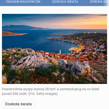
ZDANIEM NAUKOWCÓW
DOOKOŁA ŚWIATA
ZDROWA DIE
Powierzchnia wyspy wynosi 28 km², a zamieszkuje ją na co dzień
ponad 300 osób. (Fot. Getty Images)
Dookoła świata