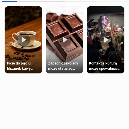
Zapach czekolady
Kontakt z kulturą
Picie do pięciu
może ułatwiać
może spowalniać
filiżanek kawy
trening siłowy
starzenie
dziennie jest
bezpieczne dla
większości
dorosłych