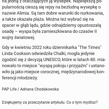
na jedną z ota­cza­ją­cych ją wysepek. Naj­więk­szą po­
pu­lar­no­ścią cieszą się rejsy na bez­lud­ną wysepkę o
nazwie Alimia. Są tam dobre warunki do nur­ko­wa­nia,
a także okazała plaża. Można też wybrać się na
spacer w głąb lądu, gdzie od­naj­dzie­my opu­sto­sza­łą
osadę – wyspa była za­miesz­ki­wa­na do czasów II
wojny świa­to­wej.
Gdy w kwiet­niu 2022 roku dzien­ni­kar­ka "The Times"
Linda Cookson od­wie­dzi­ła Chalki, mogła jedynie
zgodzić się z decyzją UNESCO, które w latach 80. mia­
no­wa­ło to miejsce "wyspą pokoju i przy­jaź­ni" i usta­no­
wi­ło ją jako miejsce co­rocz­nej, mię­dzy­na­ro­do­wej kon­
fe­ren­cji mło­dzie­ży.
PAP Life / Adriana Chodakowska
Dziękujemy za przeczytanie artykułu. Co o tym myślisz?