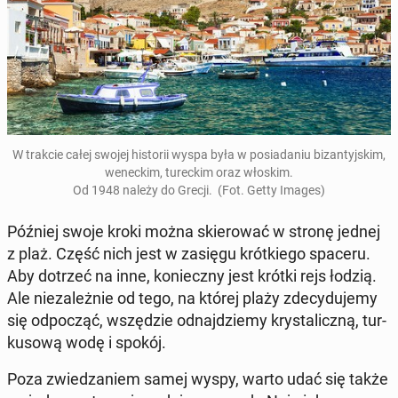
W trakcie całej swojej hi­sto­rii wyspa była w po­sia­da­niu bi­zan­tyj­skim,
we­nec­kim, tu­rec­kim oraz włoskim.
Od 1948 należy do Grecji. (Fot. Getty Images)
Później swoje kroki można skie­ro­wać w stronę jednej
z plaż. Część nich jest w zasięgu krót­kie­go spaceru.
Aby dotrzeć na inne, ko­niecz­ny jest krótki rejs łodzią.
Ale nie­za­leż­nie od tego, na której plaży zde­cy­du­je­my
się od­po­cząć, wszę­dzie od­naj­dzie­my kry­sta­licz­ną, tur­
ku­so­wą wodę i spokój.
Poza zwie­dza­niem samej wyspy, warto udać się także