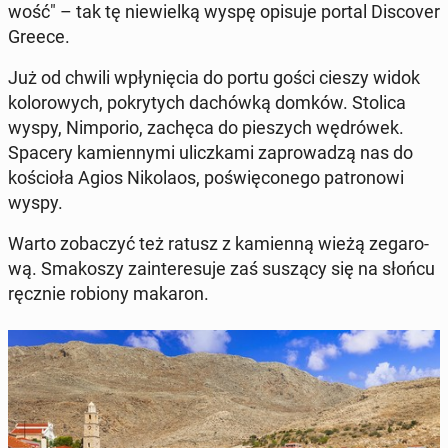
wość" – tak tę nie­wiel­ką wyspę opisuje portal Di­sco­ver
Greece.
Już od chwili wpły­nię­cia do portu gości cieszy widok
ko­lo­ro­wych, po­kry­tych da­chów­ką domków. Stolica
wyspy, Nim­po­rio, zachęca do pie­szych wę­dró­wek.
Spacery ka­mien­ny­mi ulicz­ka­mi za­pro­wa­dzą nas do
ko­ścio­ła Agios Ni­ko­la­os, po­świę­co­ne­go pa­tro­no­wi
wyspy.
Warto zo­ba­czyć też ratusz z ka­mien­ną wieżą ze­ga­ro­
wą. Sma­ko­szy za­in­te­re­su­je zaś suszący się na słońcu
ręcznie robiony makaron.