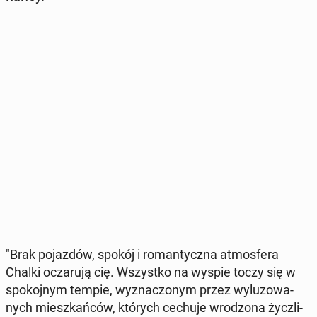
"Brak po­jaz­dów, spokój i ro­man­tycz­na at­mos­fe­ra
Chalki ocza­ru­ją cię. Wszyst­ko na wyspie toczy się w
spo­koj­nym tempie, wy­zna­czo­nym przez wy­lu­zo­wa­
nych miesz­kań­ców, których cechuje wro­dzo­na życz­li­