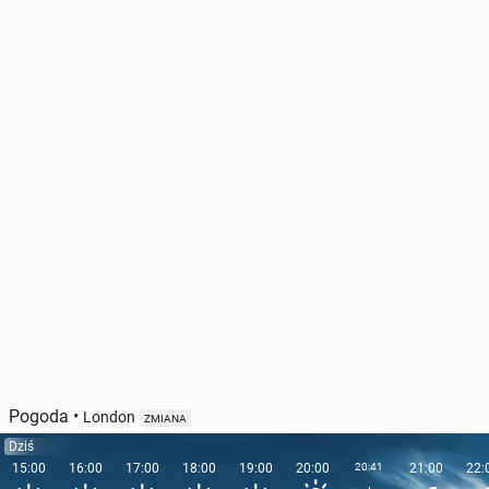
Pogoda
•
London
ZMIANA
Dziś
15:00
16:00
17:00
18:00
19:00
20:00
20:41
21:00
22: