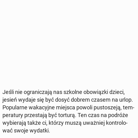
Jeśli nie ogra­ni­cza­ją nas szkolne obo­wiąz­ki dzieci,
jesień wydaje się być dosyć dobrem czasem na urlop.
Po­pu­lar­ne wa­ka­cyj­ne miejsca powoli pu­sto­sze­ją, tem­
pe­ra­tu­ry prze­sta­ją być torturą. Ten czas na podróże
wy­bie­ra­ją także ci, którzy muszą uważ­niej kon­tro­lo­
wać swoje wydatki.