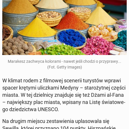
Ma­ra­kesz za­chwy­ca ko­lo­ra­mi - nawet jeśli chodzi o przy­pra­wy...
(Fot. Getty Images)
W klimat rodem z fil­mo­wej sce­ne­rii tu­ry­stów wprawi
spacer krętymi ulicz­ka­mi Medyny – sta­ro­żyt­nej części
miasta. W tej dziel­ni­cy znaj­du­je się też Dżami al-Fana
– naj­więk­szy plac miasta, wpisany na Listę świa­to­we­
go dzie­dzic­twa UNESCO.
Na drugim miejscu ze­sta­wie­nia upla­so­wa­ła się
Sewilla, której przy­zna­no 104 punkty. Hisz­pań­skie