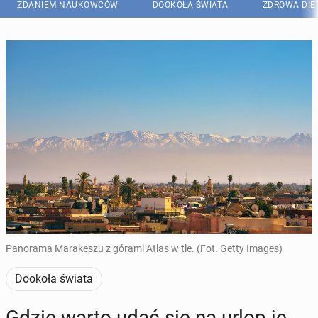
ZDANIEM NAUKOWCÓW
DOOKOŁA ŚWIATA
ZDROWA DIE
Panorama Marakeszu z górami Atlas w tle. (Fot. Getty Images)
Dookoła świata
Gdzie warto udać się na urlop je­