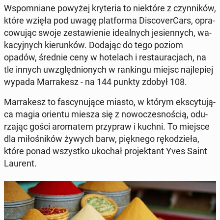
Wspo­mnia­ne powyżej kry­te­ria to nie­któ­re z czyn­ni­ków,
które wzięła pod uwagę plat­for­ma Di­sco­ver­Cars, opra­
co­wu­jąc swoje ze­sta­wie­nie ide­al­nych je­sien­nych, wa­
ka­cyj­nych kie­run­ków. Dodając do tego poziom
opadów, średnie ceny w ho­te­lach i re­stau­ra­cjach, na
tle innych uwzględ­nio­nych w ran­kin­gu miejsc naj­le­piej
wypada Mar­ra­kesz - na 144 punkty zdobył 108.
Mar­ra­kesz to fa­scy­nu­ją­ce miasto, w którym eks­cy­tu­ją­
ca magia orientu miesza się z no­wo­cze­sno­ścią, odu­
rza­jąc gości aro­ma­tem przy­praw i kuchni. To miejsce
dla mi­ło­śni­ków żywych barw, pięk­ne­go rę­ko­dzie­ła,
które ponad wszyst­ko ukochał pro­jek­tant Yves Saint
Laurent.