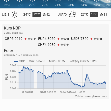
19°C
19°C
20°C
20°C
21°C
23°C
24°C
24°C
24
Dziś
Jutro
24°C
27°C
12°C
13°C
42
31
Kurs NBP
Z DNIA: 6 SIERPNIA
5.0219
4.3050
3.7320
GBP
EUR
USD
-0.0144
-0.0068
-0.0148
4.6080
CHF
-0.0164
Forex
AKTUALIZACJA:
6 SIERPNIA, 10:20
Źródło: currencybeacon.com