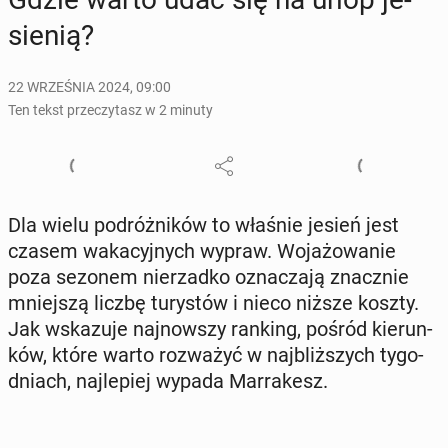
sie­nią?
22 WRZEŚNIA 2024, 09:00
Ten tekst przeczytasz w 2 minuty
Dla wielu po­dróż­ni­ków to właśnie jesień jest
czasem wa­ka­cyj­nych wypraw. Wo­ja­żo­wa­nie
poza sezonem nie­rzad­ko ozna­cza­ją znacz­nie
mniej­szą liczbę tu­ry­stów i nieco niższe koszty.
Jak wska­zu­je naj­now­szy ranking, pośród kie­run­
ków, które warto roz­wa­żyć w naj­bliż­szych ty­go­
dniach, naj­le­piej wypada Mar­ra­kesz.