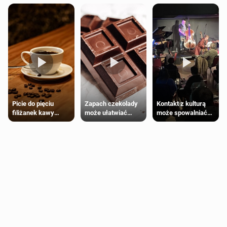
Zapach czekolady
Kontakt z kulturą
Picie do pięciu
może ułatwiać
może spowalniać
filiżanek kawy
trening siłowy
starzenie
dziennie jest
bezpieczne dla
większości
dorosłych