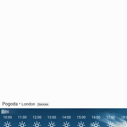
Pogoda
•
London
ZMIANA
Dziś
10:00
11:00
12:00
13:00
14:00
15:00
16:00
17:00
18: