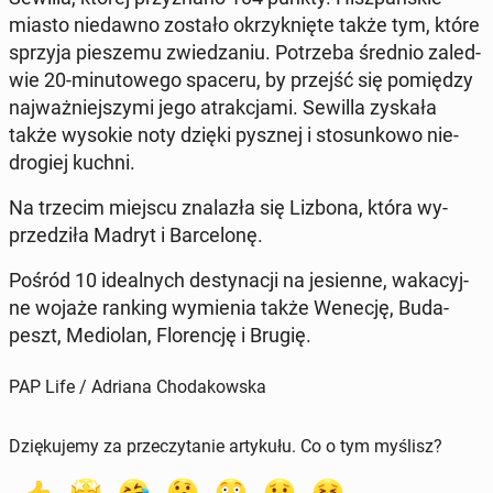
miasto nie­daw­no zostało okrzyk­nię­te także tym, które
sprzyja pie­sze­mu zwie­dza­niu. Po­trze­ba średnio za­le­d­
wie 20-mi­nu­to­we­go spaceru, by przejść się po­mię­dzy
naj­waż­niej­szy­mi jego atrak­cja­mi. Sewilla zyskała
także wysokie noty dzięki pysznej i sto­sun­ko­wo nie­
dro­giej kuchni.
Na trzecim miejscu zna­la­zła się Lizbona, która wy­
prze­dzi­ła Madryt i Bar­ce­lo­nę.
Pośród 10 ide­al­nych de­sty­na­cji na je­sien­ne, wa­ka­cyj­
ne wojaże ranking wy­mie­nia także Wenecję, Bu­da­
peszt, Me­dio­lan, Flo­ren­cję i Brugię.
PAP Life / Adriana Chodakowska
Dziękujemy za przeczytanie artykułu. Co o tym myślisz?