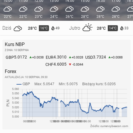
10:00
11:00
12:00
13:00
14:00
15:00
16:00
17:00
18:
22°C
22°C
23°C
24°C
26°C
28°C
28°C
28°C
27
Dziś
Jutro
28°C
28°C
16°C
14°C
49
33
Kurs NBP
Z DNIA: 10 SIERPNIA
5.0172
4.3010
3.7324
GBP
EUR
USD
+0.0038
+0.0028
+0.0088
4.6005
CHF
-0.0044
Forex
AKTUALIZACJA:
10 SIERPNIA, 09:30
Źródło: currencybeacon.com