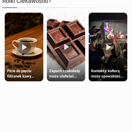
›
Rolki Ciekawostki
Zapach czekolady
Kontakt z kulturą
Picie do pięciu
może ułatwiać
może spowalniać
filiżanek kawy
trening siłowy
starzenie
dziennie jest
bezpieczne dla
większości
dorosłych