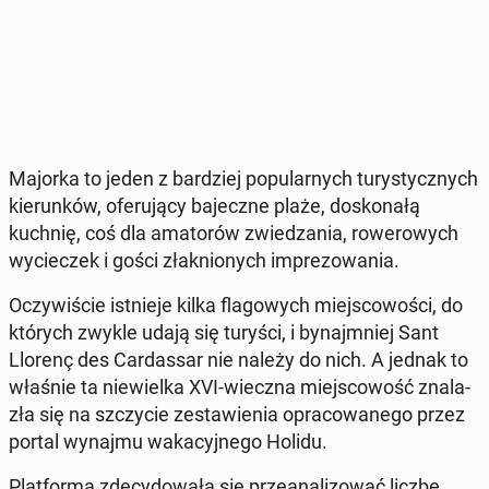
Majorka to jeden z bar­dziej po­pu­lar­nych tu­ry­stycz­nych
kie­run­ków, ofe­ru­ją­cy ba­jecz­ne plaże, do­sko­na­łą
kuchnię, coś dla ama­to­rów zwie­dza­nia, ro­we­ro­wych
wy­cie­czek i gości złak­nio­nych im­pre­zo­wa­nia.
Oczy­wi­ście ist­nie­je kilka fla­go­wych miej­sco­wo­ści, do
których zwykle udają się turyści, i by­naj­mniej Sant
Llorenç des Car­das­sar nie należy do nich. A jednak to
właśnie ta nie­wiel­ka XVI-wieczna miej­sco­wość zna­la­
zła się na szczy­cie ze­sta­wie­nia opra­co­wa­ne­go przez
portal wynajmu wa­ka­cyj­ne­go Holidu.
Plat­for­ma zde­cy­do­wa­ła się prze­ana­li­zo­wać liczbę