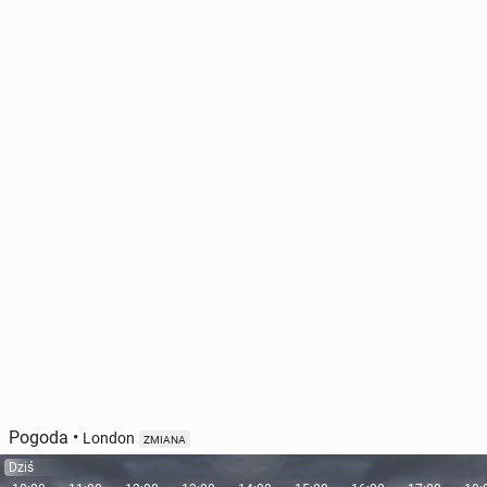
Pogoda
•
London
ZMIANA
Dziś