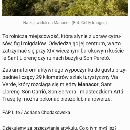
Na zdj. widok na Manacor. (Fot. Getty Images)
To rol­ni­cza miej­sco­wość, która słynie z upraw cy­tru­
sów, fig i mig­da­łów. Od­wie­dza­jąc jej centrum, warto
za­trzy­mać się przy XIV-wiecz­nym ba­ro­ko­wym ko­ście­
le Sant Llorenç czy ruinach ba­zy­li­ki Son Peretó.
Zaś ama­to­rom ak­tyw­ne­go wy­po­czyn­ku do gustu przy­
pad­nie liczący 29 ki­lo­me­trów szlak tu­ry­stycz­ny Via
Verde, który roz­cią­ga się między
Manacor
, Sant
Llorenç, Son Carrió, Son Servera i mia­stecz­kiem Artá.
Trasę tę można pokonać pieszo lub na rowerze.
PAP Life / Adriana Chodakowska
Dziękujemy za przeczytanie artykułu. Co o tym myślisz?