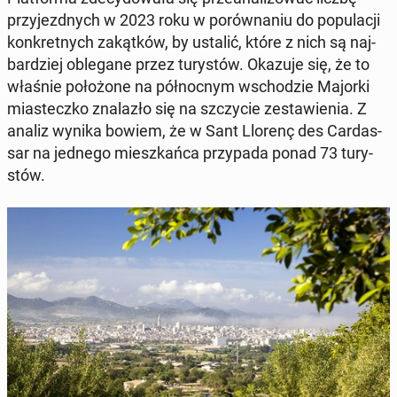
przy­jezd­nych w 2023 roku w po­rów­na­niu do po­pu­la­cji
kon­kret­nych za­kąt­ków, by ustalić, które z nich są naj­
bar­dziej ob­le­ga­ne przez tu­ry­stów. Okazuje się, że to
właśnie po­ło­żo­ne na pół­noc­nym wscho­dzie Majorki
mia­stecz­ko zna­la­zło się na szczy­cie ze­sta­wie­nia. Z
analiz wynika bowiem, że w Sant Llorenç des Car­das­
sar na jednego miesz­kań­ca przy­pa­da ponad 73 tu­ry­
stów.