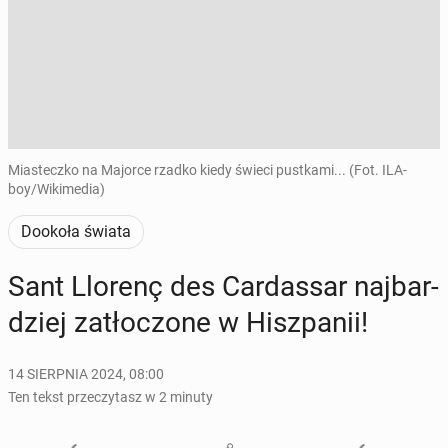
Miasteczko na Majorce rzadko kiedy świeci pustkami... (Fot. ILA-
boy/Wikimedia)
Dookoła świata
Sant Llorenç des Car­das­sar naj­bar­
dziej za­tło­czo­ne w Hisz­pa­nii!
14 SIERPNIA 2024, 08:00
Ten tekst przeczytasz w 2 minuty