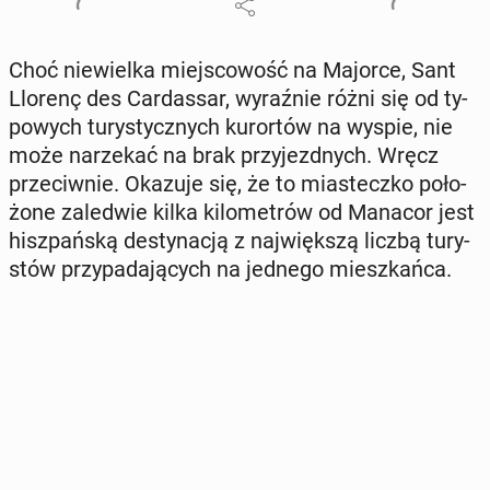
Choć nie­wiel­ka miej­sco­wość na Majorce, Sant
Llorenç des Car­das­sar, wy­raź­nie różni się od ty­
po­wych tu­ry­stycz­nych ku­ror­tów na wyspie, nie
może na­rze­kać na brak przy­jezd­nych. Wręcz
prze­ciw­nie. Okazuje się, że to mia­stecz­ko po­ło­
żo­ne za­le­d­wie kilka ki­lo­me­trów od Manacor jest
hisz­pań­ską de­sty­na­cją z naj­więk­szą liczbą tu­ry­
stów przy­pa­da­ją­cych na jednego miesz­kań­ca.