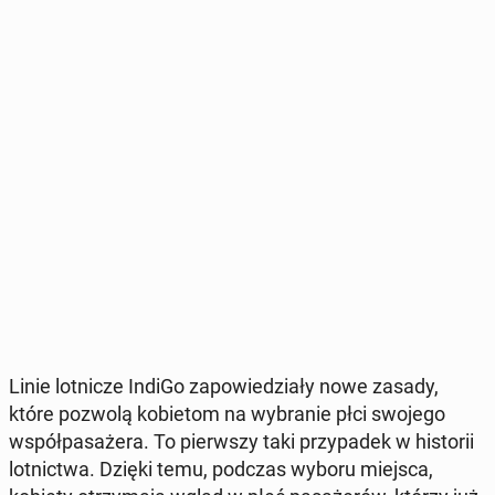
Linie lot­ni­cze IndiGo za­po­wie­dzia­ły nowe zasady,
które pozwolą ko­bie­tom na wy­bra­nie płci swojego
współ­pa­sa­że­ra. To pierw­szy taki przy­pa­dek w hi­sto­rii
lot­nic­twa. Dzięki temu, podczas wyboru miejsca,