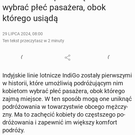
wybrać płeć pa­sa­że­ra, obok
którego usiądą
29 LIPCA 2024, 08:00
Ten tekst przeczytasz w 2 minuty
In­dyj­skie linie lot­ni­cze IndiGo zostały pierw­szy­mi
w hi­sto­rii, które umoż­li­wią po­dró­żu­ją­cym nim
ko­bie­tom wybrać płeć pa­sa­że­ra, obok którego
zajmą miejsce. W ten sposób mogą one uniknąć
po­dró­żo­wa­nia w to­wa­rzy­stwie obcego męż­czy­
zny. Ma to za­chę­cić kobiety do częst­sze­go po­
dró­żo­wa­nia i za­pew­nić im większy komfort
podróży.