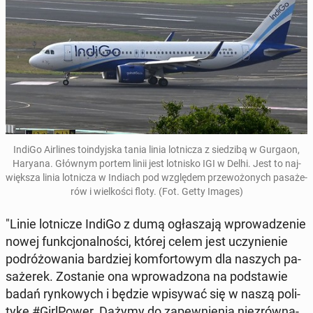
IndiGo Air­li­nes to­in­dyj­ska tania linia lot­ni­cza z sie­dzi­bą w Gurgaon,
Haryana. Głównym portem linii jest lot­ni­sko IGI w Delhi. Jest to naj­
więk­sza linia lot­ni­cza w Indiach pod wzglę­dem prze­wo­żo­nych pa­sa­że­
rów i wiel­ko­ści floty. (Fot. Getty Images)
"Linie lot­ni­cze IndiGo z dumą ogła­sza­ją wpro­wa­dze­nie
nowej funk­cjo­nal­no­ści, której celem jest uczy­nie­nie
po­dró­żo­wa­nia bar­dziej kom­for­to­wym dla naszych pa­
sa­że­rek. Zo­sta­nie ona wpro­wa­dzo­na na pod­sta­wie
badań ryn­ko­wych i będzie wpi­sy­wać się w naszą po­li­
ty­kę #Girl­Po­wer. Dążymy do za­pew­nie­nia nie­zrów­na­