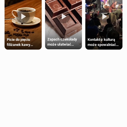
Zapach czekolady
Kontakt z kulturą
Picie do pięciu
może ułatwiać
może spowalniać
filiżanek kawy
trening siłowy
starzenie
dziennie jest
bezpieczne dla
większości
dorosłych