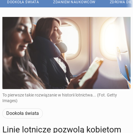
DOOKOŁA ŚWIATA
ZDANIEM NAUKOWCÓW
ZDROWA DIE
To pierwsze takie rozwiązanie w historii lotnictwa... (Fot. Getty
Images)
Dookoła świata
Linie lot­ni­cze pozwolą ko­bie­tom