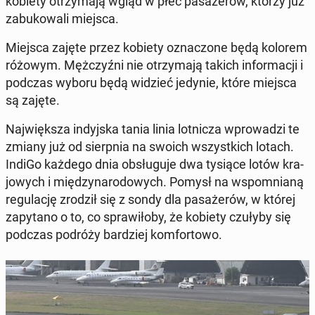
kobiety otrzy­ma­ją wgląd w płeć pa­sa­że­rów, którzy już
za­bu­ko­wa­li miejsca.
Miejsca zajęte przez kobiety ozna­czo­ne będą kolorem
różowym. Męż­czyź­ni nie otrzy­ma­ją takich in­for­ma­cji i
podczas wyboru będą widzieć jedynie, które miejsca
są zajęte.
Naj­więk­sza in­dyj­ska tania linia lot­ni­cza wpro­wa­dzi te
zmiany już od sierp­nia na swoich wszyst­kich lotach.
IndiGo każdego dnia ob­słu­gu­je dwa tysiące lotów kra­
jo­wych i mię­dzy­na­ro­do­wych. Pomysł na wspo­mnia­ną
re­gu­la­cję zrodził się z sondy dla pa­sa­że­rów, w której
za­py­ta­no o to, co spra­wi­ło­by, że kobiety czułyby się
podczas podróży bar­dziej kom­for­to­wo.