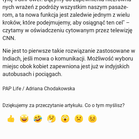
nych wrażeń z podróży wszyst­kim naszym pa­sa­że­
rom, a ta nowa funkcja jest za­le­d­wie jednym z wielu
kroków, które po­dej­mu­je­my, aby osią­gnąć ten cel" –
czytamy w oświad­cze­niu cy­to­wa­nym przez te­le­wi­zję
CNN.
Nie jest to pierw­sze takie roz­wią­za­nie za­sto­so­wa­ne w
Indiach, jeśli mowa o ko­mu­ni­ka­cji. Moż­li­wość wyboru
miejsc obok kobiet za­pew­nio­na jest już w in­dyj­skich
au­to­bu­sach i po­cią­gach.
PAP Life / Adriana Chodakowska
Dziękujemy za przeczytanie artykułu. Co o tym myślisz?