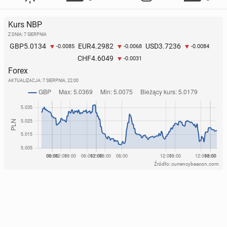
Kurs NBP
Z DNIA: 7 SIERPNIA
5.0134
4.2982
3.7236
GBP
EUR
USD
-0.0085
-0.0068
-0.0084
4.6049
CHF
-0.0031
Forex
AKTUALIZACJA:
7 SIERPNIA, 22:00
Źródło: currencybeacon.com