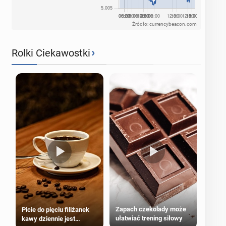
Źródło: currencybeacon.com
›
Rolki Ciekawostki
Zapach czekolady może
Picie do pięciu filiżanek
ułatwiać trening siłowy
kawy dziennie jest