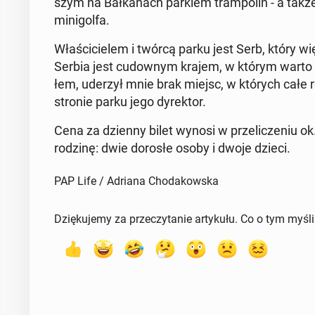
szym na Bał­ka­nach parkiem tram­po­lin - a takż
mi­ni­gol­fa.
Wła­ści­cie­lem i twórcą parku jest Serb, który wi
Serbia jest cu­dow­nym krajem, w którym warto in­
łem, uderzył mnie brak miejsc, w których całe r
stronie parku jego dy­rek­tor.
Cena za dzienny bilet wynosi w prze­li­cze­niu ok
rodzinę: dwie dorosłe osoby i dwoje dzieci.
PAP Life / Adriana Chodakowska
Dziękujemy za przeczytanie artykułu. Co o tym myśl