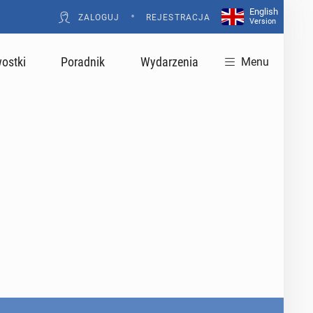
English
•
ZALOGUJ
REJESTRACJA
Version
ostki
Poradnik
Wydarzenia
Menu