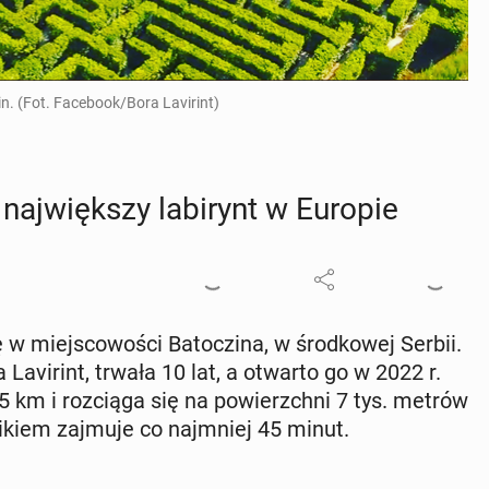
in. (Fot. Facebook/Bora Lavirint)
naj­więk­szy la­bi­rynt w Europie
ę w miej­sco­wo­ści Ba­to­czi­na, w środ­ko­wej Serbii.
a­vi­rint, trwała 10 lat, a otwarto go w 2022 r.
 3,5 km i roz­cią­ga się na po­wierzch­ni 7 tys. metrów
­ni­kiem zajmuje co naj­mniej 45 minut.