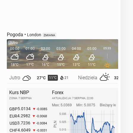
Pogoda
•
London
ZMIANA
Jutro
00:00
01:00
02:00
03:00
04:00
05:00
05:35
06:00
18°C
17°C
16°C
15°C
13°C
11°C
11°C
Jutro
Niedziela
27°C
32°C
11°C
14°
21
Kurs NBP
Forex
Z DNIA: 7 SIERPNIA
AKTUALIZACJA:
7 SIERPNIA, 22:00
5.0134
GBP
-0.0085
4.2982
EUR
-0.0068
3.7236
USD
-0.0084
4.6049
CHF
-0.0031