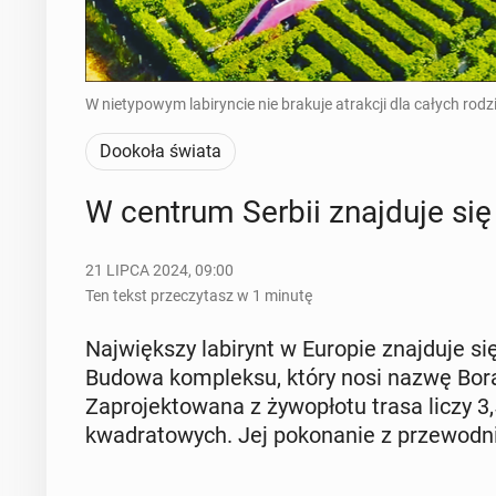
W nietypowym labiryncie nie brakuje atrakcji dla całych rodz
Dookoła świata
W centrum Serbii znaj­du­je się 
21 LIPCA 2024, 09:00
Ten tekst przeczytasz w 1 minutę
Naj­więk­szy la­bi­rynt w Europie znaj­du­je si
Budowa kom­plek­su, który nosi nazwę Bora L
Za­pro­jek­to­wa­na z ży­wo­pło­tu trasa liczy
kwa­dra­to­wych. Jej po­ko­na­nie z prze­wod