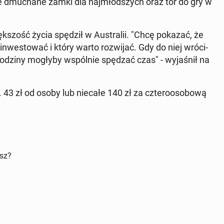
e dmu­cha­ne zamki dla naj­młod­szych oraz tor do gry w
ęk­szość życia spędził w Au­stra­lii. "Chcę pokazać, że
we­sto­wać i który warto roz­wi­jać. Gdy do niej wró­ci­
odziny mogłyby wspól­nie spędzać czas" - wy­ja­śnił na
. 43 zł od osoby lub niecałe 140 zł za czte­ro­oso­bo­wą
isz?