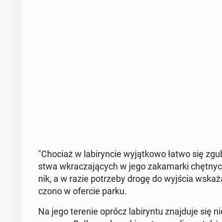
"Chociaż w la­bi­ryn­cie wy­jąt­ko­wo łatwo się zgu
stwa wkra­cza­ją­cych w jego za­ka­mar­ki chęt­nyc
nik, a w razie po­trze­by drogę do wyjścia wskażą u
czo­no w ofercie parku.
Na jego terenie oprócz la­bi­ryn­tu znaj­du­je się n