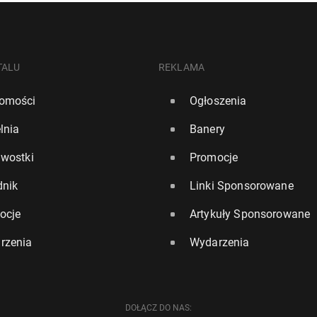
TALU
REKLAMA
omości
Ogłoszenia
lnia
Banery
awostki
Promocje
dnik
Linki Sponsorowane
ocje
Artykuły Sponsorowane
rzenia
Wydarzenia
DOŁĄCZ DO NAS: