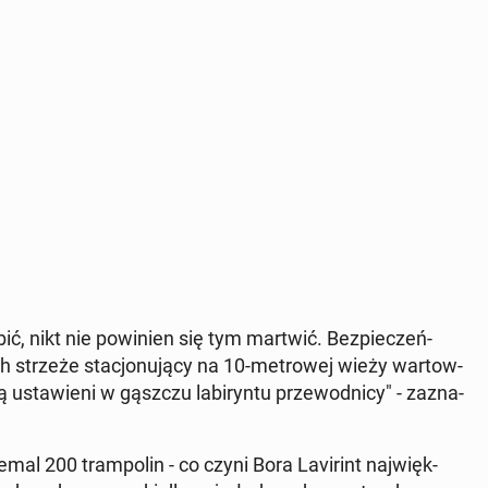
bić, nikt nie po­wi­nien się tym martwić. Bez­pie­czeń­
h strzeże sta­cjo­nu­ją­cy na 10-me­tro­wej wieży war­tow­
sta­wie­ni w gąszczu la­bi­ryn­tu prze­wod­ni­cy" - za­zna­
iemal 200 tram­po­lin - co czyni Bora La­vi­rint naj­więk­