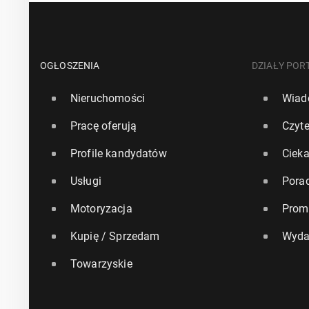
OGŁOSZENIA
DZIAŁY POR
Nieruchomości
Wiad
Pracę oferują
Czyte
Profile kandydatów
Ciek
Usługi
Pora
Motoryzacja
Prom
Kupię / Sprzedam
Wyda
Towarzyskie