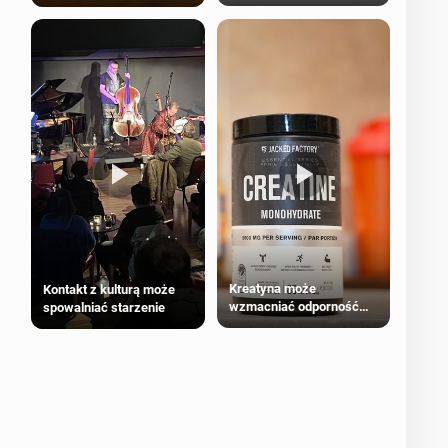
bezpieczne dla
większości dorosłych
Kreatyna może
Kontakt z kulturą może
wzmacniać odporność
spowalniać starzenie
przeciw nowotworom