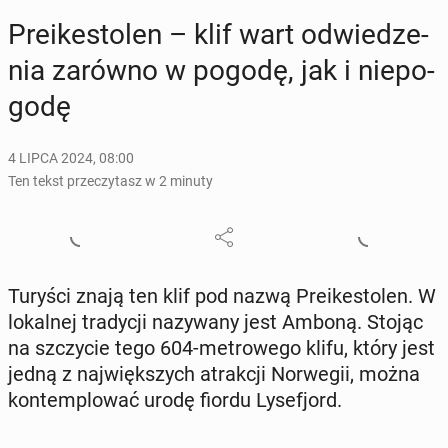
Pre­ike­sto­len – klif wart od­wie­dze­
nia zarówno w pogodę, jak i nie­po­
go­dę
4 LIPCA 2024, 08:00
Ten tekst przeczytasz w 2 minuty
Turyści znają ten klif pod nazwą Pre­ike­sto­len. W
lo­kal­nej tra­dy­cji na­zy­wa­ny jest Amboną. Stojąc
na szczy­cie tego 604-me­tro­we­go klifu, który jest
jedną z naj­więk­szych atrak­cji Nor­we­gii, można
kon­tem­plo­wać urodę fiordu Ly­se­fjord.