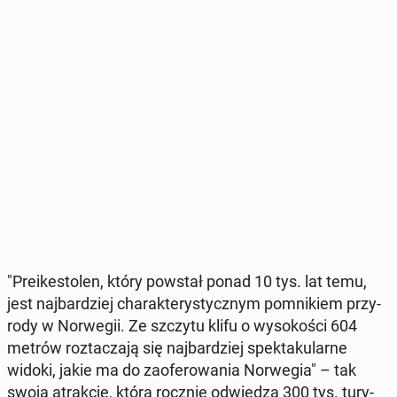
"Pre­ike­sto­len, który powstał ponad 10 tys. lat temu,
jest naj­bar­dziej cha­rak­te­ry­stycz­nym po­mni­kiem przy­
ro­dy w Nor­we­gii. Ze szczytu klifu o wy­so­ko­ści 604
metrów roz­ta­cza­ją się naj­bar­dziej spek­ta­ku­lar­ne
widoki, jakie ma do za­ofe­ro­wa­nia Nor­we­gia" – tak
swoją atrak­cję, którą rocznie od­wie­dza 300 tys. tu­ry­