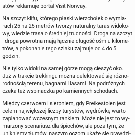
stów re­kla­mu­je portal Visit Norway.
Na szczyt klifu, którego płaski wierz­cho­łek o wy­mia­
rach 25 na 25 metrów tworzy na­tu­ral­ny taras wi­do­ko­
wy, wiedzie trasa o śred­niej trud­no­ści. Droga na szczyt
i droga po­wrot­na mają łącznie długość ośmiu ki­lo­me­
trów, a po­ko­na­nie tego szlaku zajmuje od 4 do 5
godzin.
Nie tylko widoki na samej górze mogą cieszyć oko.
Już w trakcie trek­kin­gu można de­lek­to­wać się róż­no­
rod­no­ścią terenu, bagnami i lasami. Na po­dróż­nych
czeka też wspi­nacz­ka po ka­mien­nych scho­dach.
Między czerw­cem i sierp­niem, gdy Pre­ike­sto­len jest
celem naj­więk­szej liczby tu­ry­stów, wę­drów­kę warto
za­pla­no­wać wcze­snym rankiem. Może nie jest to wy­
ma­rzo­ny sce­na­riusz dla śpio­chów, ale poza tym, że
unik­nie­my tłumów, naszym oczom ukaże się praw­dzi­