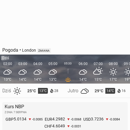
Pogoda
•
London
ZMIANA
Dziś
02:00
03:00
04:00
05:00
05:33
06:00
07:00
08:00
09:
13°C
14°C
14°C
13°C
14°C
15°C
17°C
19
Dziś
Jutro
25°C
29°C
13°C
14°C
28
16
Kurs NBP
Z DNIA: 7 SIERPNIA
5.0134
4.2982
3.7236
GBP
EUR
USD
-0.0085
-0.0068
-0.0084
4.6049
CHF
-0.0031