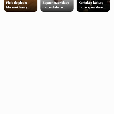
Zapach czekolady
Kontakt z kulturą
Picie do pięciu
może ułatwiać
może spowalniać
filiżanek kawy
trening siłowy
starzenie
dziennie jest
bezpieczne dla
większości
dorosłych