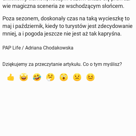
wie ma­gicz­na sce­ne­ria ze wscho­dzą­cym słońcem.
Poza sezonem, do­sko­na­ły czas na taką wy­ciesz­kę to
maj i paź­dzier­nik, kiedy to tu­ry­stów jest zde­cy­do­wa­nie
mniej, a i pogoda jeszcze nie jest aż tak ka­pry­śna.
PAP Life / Adriana Chodakowska
Dziękujemy za przeczytanie artykułu. Co o tym myślisz?