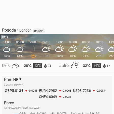
Pogoda
•
London
ZMIANA
Dziś
04:00
05:00
05:35
06:00
07:00
08:00
09:00
10:00
11:
14°C
13°C
13°C
14°C
16°C
21°C
23°C
25
Dziś
Jutro
28°C
32°C
13°C
14°C
24
17
Kurs NBP
Z DNIA: 7 SIERPNIA
5.0134
4.2982
3.7236
GBP
EUR
USD
-0.0085
-0.0068
-0.0084
4.6049
CHF
-0.0031
Forex
AKTUALIZACJA:
7 SIERPNIA, 22:00