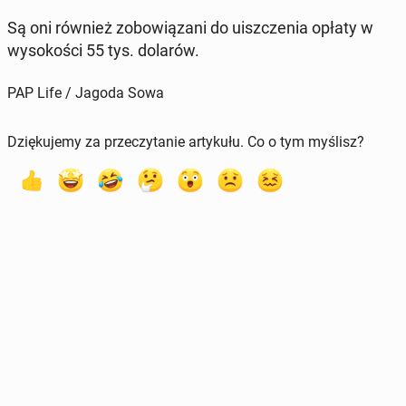
Są oni również zo­bo­wią­za­ni do uisz­cze­nia opłaty w
wy­so­ko­ści 55 tys. dolarów.
PAP Life / Jagoda Sowa
Dziękujemy za przeczytanie artykułu. Co o tym myślisz?