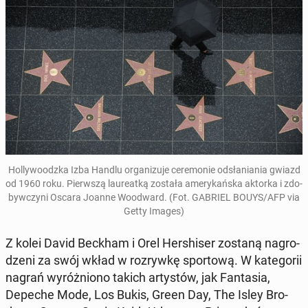
Hol­ly­wo­odz­ka Izba Handlu or­ga­ni­zu­je ce­re­mo­nie od­sła­nia­nia gwiazd
od 1960 roku. Pierw­szą lau­re­at­ką została ame­ry­kań­ska aktorka i zdo­
byw­czy­ni Oscara Joanne Wo­odward. (Fot. GABRIEL BOUYS/AFP via
Getty Images)
Z kolei David Beckham i Orel Her­shi­ser zostaną na­gro­
dze­ni za swój wkład w roz­ryw­kę spor­to­wą. W ka­te­go­rii
nagrań wy­róż­nio­no takich ar­ty­stów, jak Fan­ta­sia,
Depeche Mode, Los Bukis, Green Day, The Isley Bro­