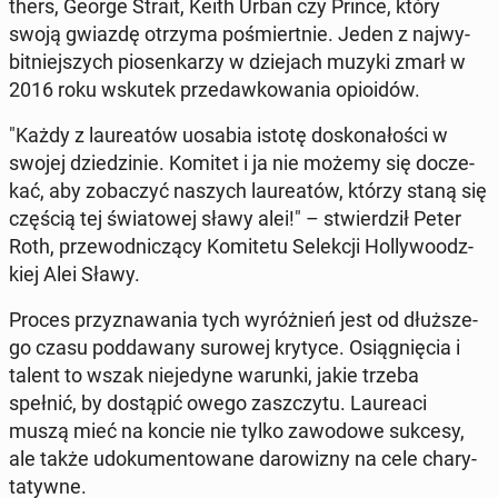
thers, George Strait, Keith Urban czy Prince, który
swoją gwiazdę otrzyma po­śmiert­nie. Jeden z naj­wy­
bit­niej­szych pio­sen­ka­rzy w dzie­jach muzyki zmarł w
2016 roku wskutek przedaw­ko­wa­nia opio­idów.
"Każdy z lau­re­atów uosabia istotę do­sko­na­ło­ści w
swojej dzie­dzi­nie. Komitet i ja nie możemy się do­cze­
kać, aby zo­ba­czyć naszych lau­re­atów, którzy staną się
częścią tej świa­to­wej sławy alei!" – stwier­dził Peter
Roth, prze­wod­ni­czą­cy Ko­mi­te­tu Se­lek­cji Hol­ly­wo­odz­
kiej Alei Sławy.
Proces przy­zna­wa­nia tych wy­róż­nień jest od dłuż­sze­
go czasu pod­da­wa­ny surowej krytyce. Osią­gnię­cia i
talent to wszak nie­je­dy­ne warunki, jakie trzeba
spełnić, by do­stą­pić owego za­szczy­tu. Lau­re­aci
muszą mieć na koncie nie tylko za­wo­do­we sukcesy,
ale także udo­ku­men­to­wa­ne da­ro­wi­zny na cele cha­ry­
ta­tyw­ne.