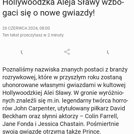
Hol­ly­wo­odz­ka Aleja Sławy wzbo­
ga­ci się o nowe gwiazdy!
26 CZERWCA 2024, 08:00
Ten tekst przeczytasz w 2 minuty
Po­zna­li­śmy na­zwi­ska znanych postaci z branży
roz­ryw­ko­wej, które w przy­szłym roku zostaną
uho­no­ro­wa­ne wła­sny­mi gwiaz­da­mi w kul­to­wej
Hol­ly­wo­odz­kiej Alei Sławy. W gronie wy­róż­nio­
nych zna­leź­li się m.in. le­gen­dar­ny twórca hor­ro­
rów John Car­pen­ter, uty­tu­ło­wa­ny piłkarz David
Beckham oraz słynni aktorzy – Colin Farrell,
Jane Fonda i Jessica Cha­sta­in. Po­śmiert­nie
swoją gwiazdę otrzyma także Prince.