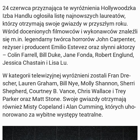
24 czerwca przy­zna­ją­ca te wy­róż­nie­nia Hol­ly­wo­odz­ka
Izba Handlu ogło­si­ła listę naj­now­szych lau­re­atów,
którzy otrzy­ma­ją swoje gwiazdy w przy­szłym roku.
Wśród do­ce­nio­nych fil­mow­ców i wy­ko­naw­ców zna­leź­li
się m.in. le­gen­dar­ny twórca hor­ro­rów John Car­pen­ter,
reżyser i pro­du­cent Emilio Estevez oraz słynni aktorzy
– Colin Farrell, Bill Duke, Jane Fonda, Robert Englund,
Jessica Cha­sta­in i Lisa Lu.
W ka­te­go­rii te­le­wi­zyj­nej wy­róż­nie­ni zostali Fran Dre­
scher, Lauren Graham, Bill Nye, Molly Shannon, Sherri
She­pherd, Co­urt­ney B. Vance, Chris Wallace i Trey
Parker oraz Matt Stone. Swoje gwiazdy otrzy­ma­ją
również Misty Co­pe­land i Alan Cumming, których uho­
no­ro­wa­no za wybitne występy te­atral­ne.