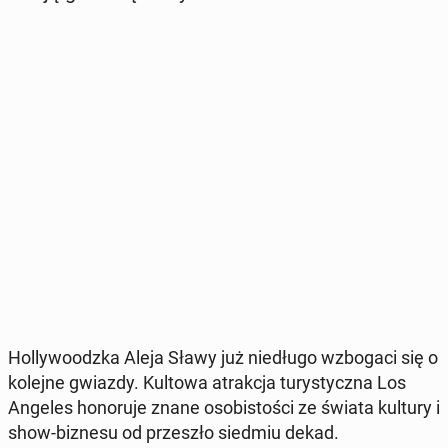
Hol­ly­wo­odz­ka Aleja Sławy już nie­dłu­go wzbo­ga­ci się o
kolejne gwiazdy. Kultowa atrak­cja tu­ry­stycz­na Los
Angeles ho­no­ru­je znane oso­bi­sto­ści ze świata kultury i
show-biznesu od prze­szło siedmiu dekad.