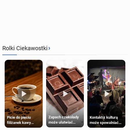
›
Rolki Ciekawostki
Zapach czekolady
Kontakt z kulturą
Picie do pięciu
może ułatwiać
może spowalniać
filiżanek kawy
trening siłowy
starzenie
dziennie jest