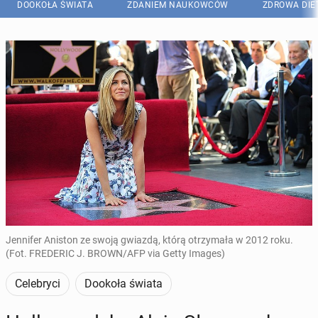
DOOKOŁA ŚWIATA
ZDANIEM NAUKOWCÓW
ZDROWA DIE
Jennifer Aniston ze swoją gwiazdą, którą otrzymała w 2012 roku.
(Fot. FREDERIC J. BROWN/AFP via Getty Images)
Celebryci
Dookoła świata