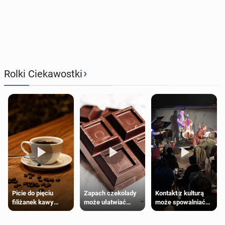
›
Rolki Ciekawostki
Zapach czekolady
Kontakt z kulturą
Picie do pięciu
może ułatwiać
może spowalniać
filiżanek kawy
trening siłowy
starzenie
dziennie jest
bezpieczne dla