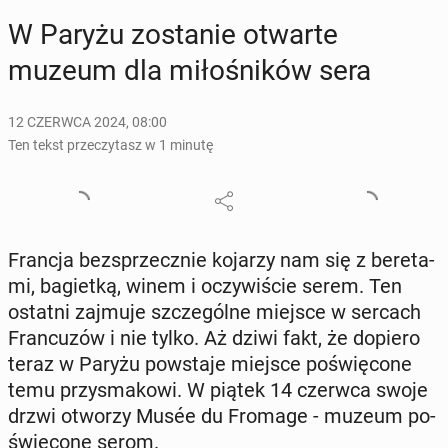
W Paryżu zo­sta­nie otwarte
muzeum dla mi­ło­śni­ków sera
12 CZERWCA 2024, 08:00
Ten tekst przeczytasz w 1 minutę
Francja bez­sprzecz­nie kojarzy nam się z be­re­ta­
mi, ba­giet­ką, winem i oczy­wi­ście serem. Ten
ostatni zajmuje szcze­gól­ne miejsce w sercach
Fran­cu­zów i nie tylko. Aż dziwi fakt, że dopiero
teraz w Paryżu po­wsta­je miejsce po­świę­co­ne
temu przy­sma­ko­wi. W piątek 14 czerwca swoje
drzwi otworzy Musée du Fromage - muzeum po­
świę­co­ne serom.