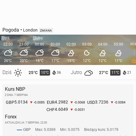
Pogoda
•
London
ZMIANA
Dziś
Jutro
22:00
23:00
00:00
01:00
02:00
03:00
04:00
05:00
05:
20°C
20°C
18°C
17°C
15°C
12°C
12°C
11°C
Dziś
Jutro
25°C
27°C
10°C
11°C
36
21
Kurs NBP
Z DNIA: 7 SIERPNIA
5.0134
4.2982
3.7236
GBP
EUR
USD
-0.0085
-0.0068
-0.0084
4.6049
CHF
-0.0031
Forex
AKTUALIZACJA:
7 SIERPNIA, 22:00