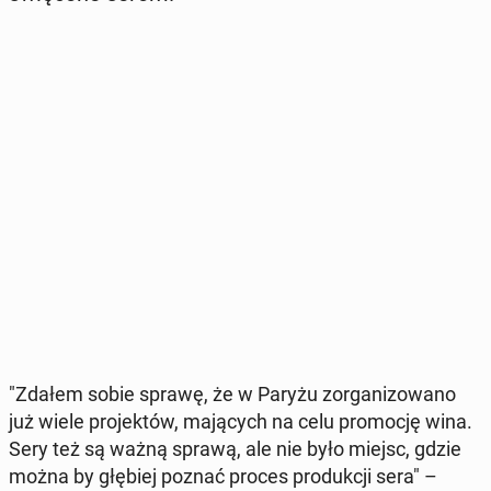
"Zdałem sobie sprawę, że w Paryżu zor­ga­ni­zo­wa­no
już wiele pro­jek­tów, ma­ją­cych na celu pro­mo­cję wina.
Sery też są ważną sprawą, ale nie było miejsc, gdzie
można by głębiej poznać proces pro­duk­cji sera" –