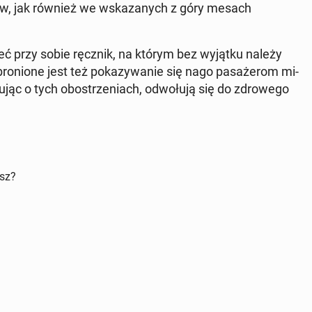
rtów, jak również we wska­za­nych z góry mesach
eć przy sobie ręcznik, na którym bez wyjątku należy
ro­nio­ne jest też po­ka­zy­wa­nie się nago pa­sa­że­rom mi­
mu­jąc o tych ob­ostrze­niach, od­wo­łu­ją się do zdro­we­go
isz?