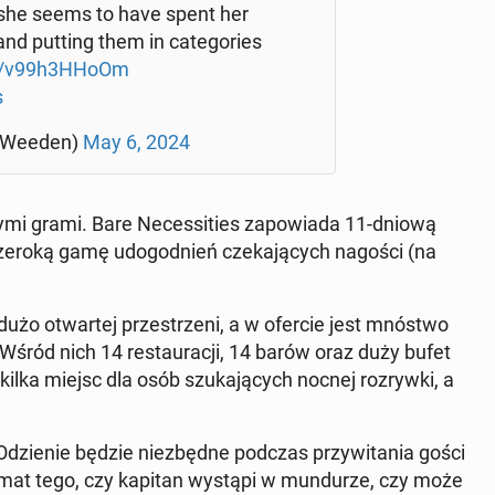
 she seems to have spent her
nd putting them in ca­te­go­ries
co/v99h3HHoOm
s
­We­eden)
May 6, 2024
y­mi grami. Bare Ne­ces­si­ties za­po­wia­da 11-dniową
 szeroką gamę udo­god­nień cze­ka­ją­cych nagości (na
użo otwar­tej prze­strze­ni, a w ofercie jest mnóstwo
. Wśród nich 14 re­stau­ra­cji, 14 barów oraz duży bufet
kilka miejsc dla osób szu­ka­ją­cych nocnej roz­ryw­ki, a
Odzie­nie będzie nie­zbęd­ne podczas przy­wi­ta­nia gości
 temat tego, czy kapitan wystąpi w mun­du­rze, czy może