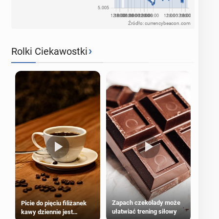
Źródło: currencybeacon.com
›
Rolki Ciekawostki
Zapach czekolady może
Picie do pięciu filiżanek
ułatwiać trening siłowy
kawy dziennie jest