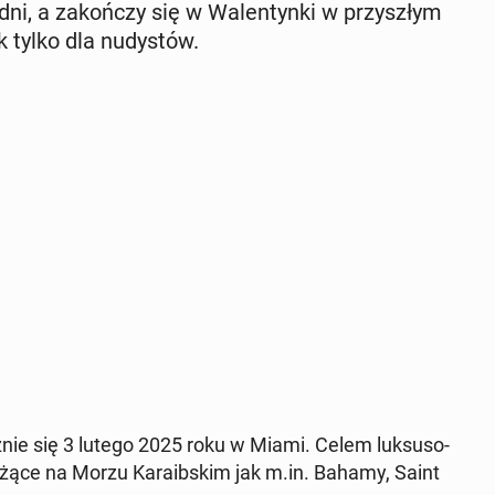
dni, a za­koń­czy się w Wa­len­tyn­ki w przy­szłym
k tylko dla nu­dy­stów.
­nie się 3 lutego 2025 roku w Miami. Celem luk­su­so­
leżące na Morzu Ka­ra­ib­skim jak m.in. Bahamy, Saint