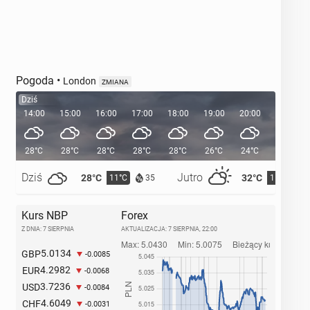
Pogoda
•
London
ZMIANA
Dziś
14:00
15:00
16:00
17:00
18:00
19:00
20:00
20:38
28°C
28°C
28°C
28°C
28°C
26°C
24°C
Dziś
Jutro
28°C
32°C
11°C
15°C
35
Kurs NBP
Forex
Z DNIA: 7 SIERPNIA
AKTUALIZACJA:
7 SIERPNIA, 22:00
5.0134
GBP
-0.0085
4.2982
EUR
-0.0068
3.7236
USD
-0.0084
4.6049
CHF
-0.0031