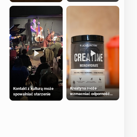
bezpieczne dla
większości dorosłych
Kreatyna może
Kontakt z kulturą może
wzmacniać odporność
spowalniać starzenie
przeciw nowotworom