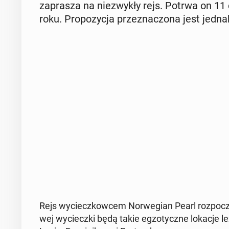
za­pra­sza na nie­zwy­kły rejs. Potrwa on 11 
roku. Pro­po­zy­cja prze­zna­czo­na jest jedna
Rejs wy­ciecz­kow­cem Nor­we­gian Pearl roz­pocz
wej wy­ciecz­ki będą takie eg­zo­tycz­ne lokacje 