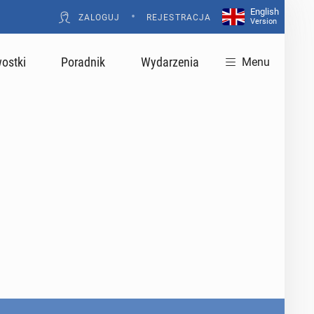
English
•
ZALOGUJ
REJESTRACJA
Version
ostki
Poradnik
Wydarzenia
Menu