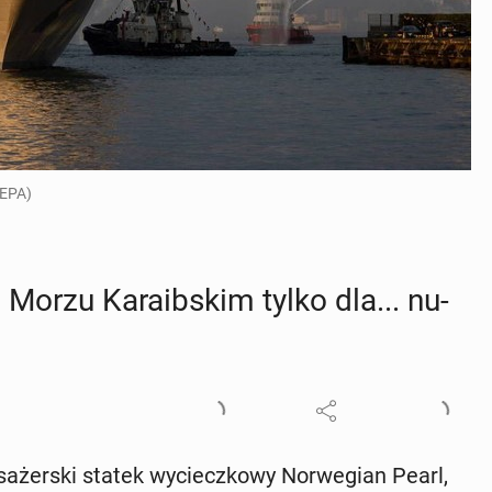
/EPA)
 Morzu Ka­ra­ib­skim tylko dla... nu­
a­żer­ski statek wy­ciecz­ko­wy Nor­we­gian Pearl,