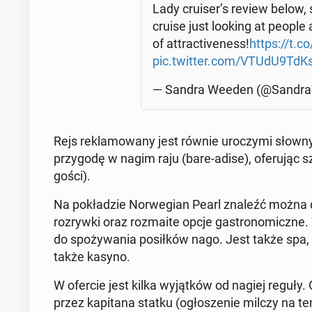
Lady cruiser’s review below,
cruise just looking at people a
of at­trac­ti­ve­ness!
https://t.
pic.twitter.com/VTUdU9TdK
— Sandra Weeden (@San­dra
Rejs re­kla­mo­wa­ny jest równie uro­czy­mi słow­n
przy­go­dę w nagim raju (bare-adise), ofe­ru­jąc
gości).
Na po­kła­dzie Nor­we­gian Pearl znaleźć można d
roz­ryw­ki oraz roz­ma­ite opcje ga­stro­no­micz­ne
do spo­ży­wa­nia po­sił­ków nago. Jest także spa, 
także kasyno.
W ofercie jest kilka wy­jąt­ków od nagiej reguły. 
przez ka­pi­ta­na statku (ogło­sze­nie milczy na