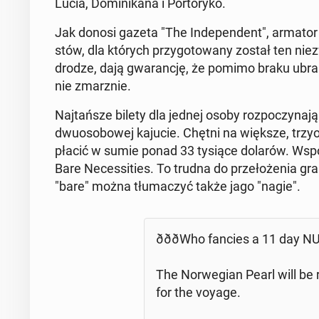
Lucia, Do­mi­ni­ka­na i Por­to­ry­ko.
Jak donosi gazeta "The In­de­pen­dent", armator -
stów, dla których przy­go­to­wa­ny został ten nie­
drodze, dają gwa­ran­cję, że pomimo braku ubrań,
nie zmar­z­nie.
Naj­tań­sze bilety dla jednej osoby roz­po­czy­n
dwu­oso­bo­wej kajucie. Chętni na większe, trzy­o
pła­cić w sumie ponad 33 tysiące dolarów. Współ­o
Bare Ne­ces­si­ties. To trudna do prze­ło­że­nia gr
"bare" można tłu­ma­czyć także jago "nagie".
ðððWho fancies a 11 da
The Nor­we­gian Pearl will b
for the voyage.