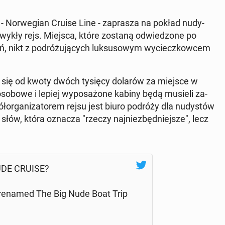
 Nor­we­gian Cruise Line - za­pra­sza na pokład nu­dy­
zwy­kły rejs. Miejsca, które zostaną od­wie­dzo­ne po
 nikt z po­dró­żu­ją­cych luk­su­so­wym wy­ciecz­kow­cem
a­ją się od kwoty dwóch tysięcy dolarów za miejsce w
so­bo­we i lepiej wy­po­sa­żo­ne kabiny będą musieli za­
r­ga­ni­za­to­rem rejsu jest biuro podróży dla nu­dy­stów
a słów, która oznacza "rzeczy naj­nie­zbęd­niej­sze", lecz
y NUDE CRUISE?
e renamed The Big Nude Boat Trip