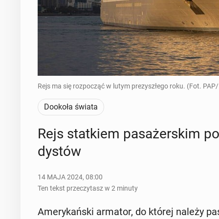
Rejs ma się rozpocząć w lutym prezyszłego roku. (Fot. PAP
Dookoła świata
Rejs stat­kiem pa­sa­żer­skim po
dy­stów
14 MAJA 2024, 08:00
Ten tekst przeczytasz w 2 minuty
Ame­ry­kań­ski armator, do której należy pa­s