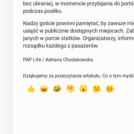
bez ubrania), w mo­men­cie przy­bi­ja­nia do po
podczas posiłku.
Nadzy goście powinni pa­mię­tać, by zawsze mi
usiąść w pu­blicz­nie do­stęp­nych miej­scach. Za­b
ja­nych w porcie statków. Or­ga­ni­za­to­rzy, in­for­
roz­sąd­ku każdego z pa­sa­że­rów.
PAP Life / Adriana Chodakowska
Dziękujemy za przeczytanie artykułu. Co o tym myśl