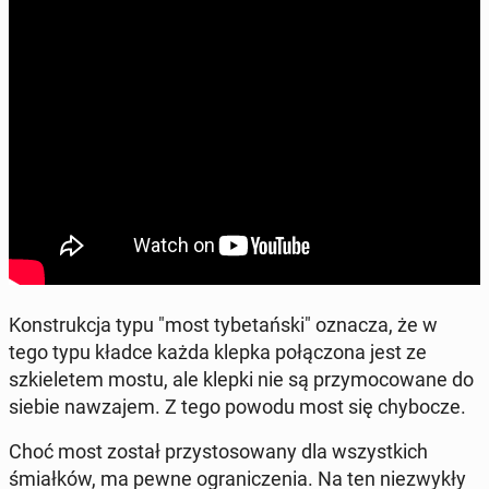
Kon­struk­cja typu "most ty­be­tań­ski" oznacza, że w
tego typu kładce każda klepka po­łą­czo­na jest ze
szkie­le­tem mostu, ale klepki nie są przy­mo­co­wa­ne do
siebie na­wza­jem. Z tego powodu most się chy­bo­cze.
Choć most został przy­sto­so­wa­ny dla wszyst­kich
śmiał­ków, ma pewne ogra­ni­cze­nia. Na ten nie­zwy­kły