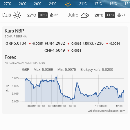
27°C
26°C
26°C
24°C
21°C
17°C
16°C
15
Dziś
Jutro
27°C
28°C
10°C
11°C
35
21
Kurs NBP
Z DNIA: 7 SIERPNIA
5.0134
4.2982
3.7236
GBP
EUR
USD
-0.0085
-0.0068
-0.0084
4.6049
CHF
-0.0031
Forex
AKTUALIZACJA:
7 SIERPNIA, 17:00
Źródło: currencybeacon.com