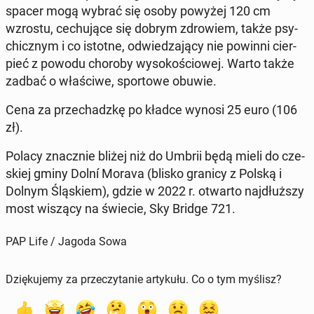
spacer mogą wybrać się osoby powyżej 120 cm
wzrostu, ce­chu­ją­ce się dobrym zdro­wiem, także psy­
chicz­nym i co istotne, od­wie­dza­ją­cy nie powinni cier­
pieć z powodu choroby wy­so­ko­ścio­wej. Warto także
zadbać o wła­ści­we, spor­to­we obuwie.
Cena za prze­chadz­kę po kładce wynosi 25 euro (106
zł).
Polacy znacz­nie bliżej niż do Umbrii będą mieli do cze­
skiej gminy Dolní Morava (blisko granicy z Polską i
Dolnym Ślą­skiem), gdzie w 2022 r. otwarto naj­dłuż­szy
most wiszący na świecie, Sky Bridge 721.
PAP Life / Jagoda Sowa
Dziękujemy za przeczytanie artykułu. Co o tym myślisz?