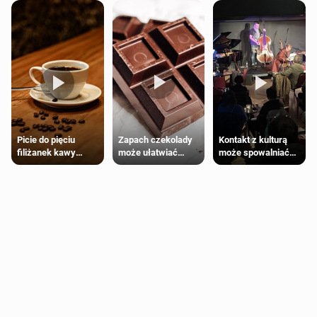
Zapach czekolady
Kontakt z kulturą
Picie do pięciu
może ułatwiać
może spowalniać
filiżanek kawy
trening siłowy
starzenie
dziennie jest
bezpieczne dla
większości
dorosłych