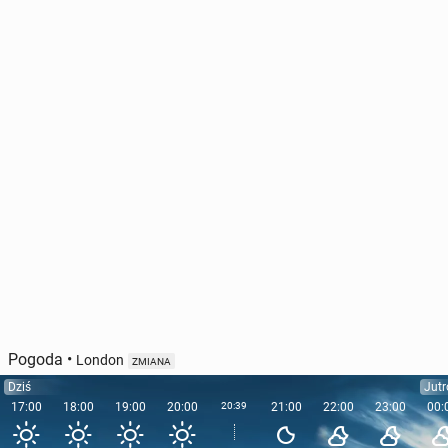
Pogoda
•
London
ZMIANA
Dziś
Jutr
17:00
18:00
19:00
20:00
20:39
21:00
22:00
23:00
00: