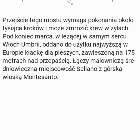
Przej­ście tego mostu wymaga po­ko­na­nia około
tysiąca kroków i może zmrozić krew w żyłach...
Pod koniec marca, w leżącej w samym sercu
Włoch Umbrii, oddano do użytku naj­wyż­szą w
Europie kładkę dla pie­szych, za­wie­szo­ną na 175
metrach nad prze­pa­ścią. Łączy ma­low­ni­czą śre­
dnio­wiecz­ną miej­sco­wość Sellano z górską
wioską Mon­te­san­to.