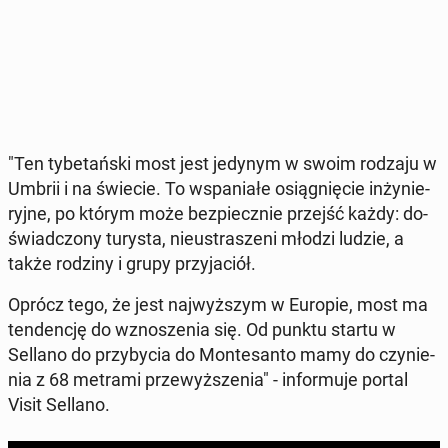
"Ten ty­be­tań­ski most jest jedynym w swoim rodzaju w
Umbrii i na świecie. To wspa­nia­łe osią­gnię­cie in­ży­nie­
ryj­ne, po którym może bez­piecz­nie przejść każdy: do­
świad­czo­ny turysta, nie­ustra­sze­ni młodzi ludzie, a
także rodziny i grupy przy­ja­ciół.
Oprócz tego, że jest naj­wyż­szym w Europie, most ma
ten­den­cję do wzno­sze­nia się. Od punktu startu w
Sellano do przy­by­cia do Mon­te­san­to mamy do czy­nie­
nia z 68 metrami prze­wyż­sze­nia" - in­for­mu­je portal
Visit Sellano.