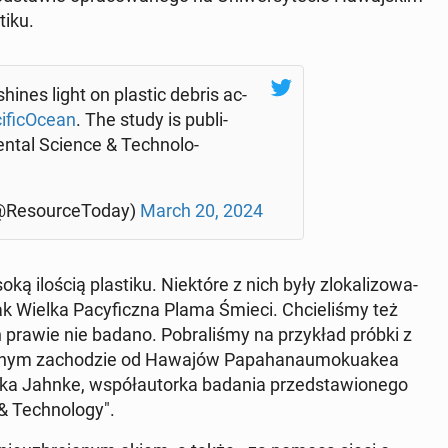
i­ku.
 shines light on plastic debris ac­
­fi­cO­ce­an
. The study is pu­bli­
n­tal Science & Tech­no­lo­
Re­so­ur­ce­To­day)
March 20, 2024
ą ilością pla­sti­ku. Nie­któ­re z nich były zlo­ka­li­zo­wa­
k Wielka Pa­cy­ficz­na Plama Śmieci. Chcie­li­śmy też
prawie nie badano. Po­bra­li­śmy na przy­kład próbki z
oc­nym za­cho­dzie od Hawajów Pa­pa­ha­nau­mo­ku­akea
a Jahnke, współ­au­tor­ka badania przed­sta­wio­ne­go
 Tech­no­lo­gy".