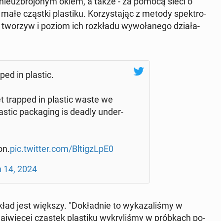
e nie­uzbro­jo­nym okiem, a także - za pomocą sieci o
małe cząstki pla­sti­ku. Ko­rzy­sta­jąc z metody spek­tro­
y tworzyw i poziom ich roz­kła­du wy­wo­ła­ne­go dzia­ła­
ped in plastic.
t trapped in plastic waste we
stic pac­ka­ging is deadly un­der­
on.
pic.twitter.com/Bltig­zL­pE0
 14, 2024
ład jest większy. "Do­kład­nie to wy­ka­za­li­śmy w
ię­cej cząstek pla­sti­ku wy­kry­li­śmy w prób­kach po­