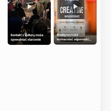
Kreatyna może
Kontakt z kulturą może
wzmacniać odporność
spowalniać starzenie
przeciw nowotworom