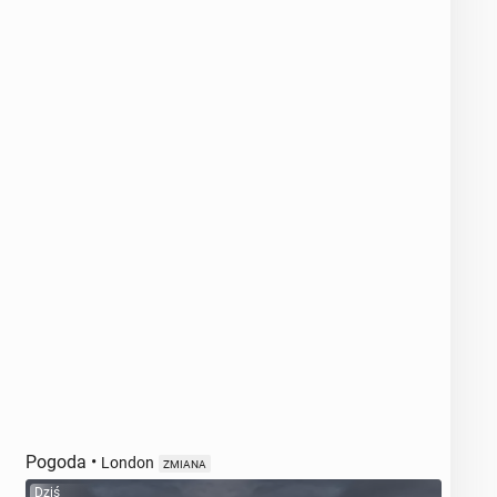
Pogoda
•
London
ZMIANA
Dziś