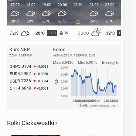
17:00
18:00
19:00
20:00
20:38
21:00
22:00
23:00
28°C
28°C
28°C
26°C
24°C
21°C
20°C
Dziś
Jutro
28°C
32°C
11°C
15°C
35
Kurs NBP
Forex
Z DNIA: 7 SIERPNIA
AKTUALIZACJA:
7 SIERPNIA, 22:00
5.0134
GBP
-0.0085
4.2982
EUR
-0.0068
3.7236
USD
-0.0084
4.6049
CHF
-0.0031
Źródło: currencybeacon.com
›
Rolki Ciekawostki