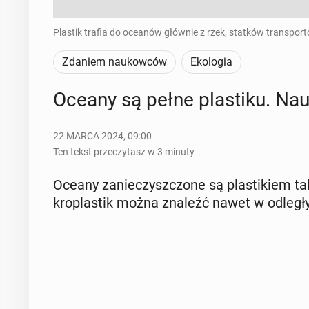
Plastik trafia do oceanów głównie z rzek, statków transport
Zdaniem naukowców
Ekologia
Oceany są pełne pla­sti­ku. Na­
22 MARCA 2024, 09:00
Ten tekst przeczytasz w 3 minuty
Oceany za­nie­czysz­czo­ne są pla­sti­kiem 
kro­pla­stik można znaleźć nawet w od­le­głyc