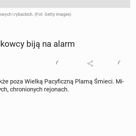
owych i rybackich. (Fot. Getty Images)
ukow­cy biją na alarm
także poza Wielką Pa­cy­ficz­ną Plamą Śmieci. Mi­
h, chro­nio­nych re­jo­nach.