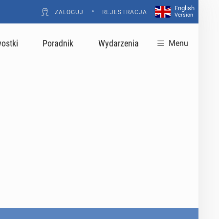
English
•
ZALOGUJ
REJESTRACJA
Version
ostki
Poradnik
Wydarzenia
Menu