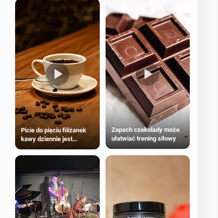
Zapach czekolady może
Picie do pięciu filiżanek
ułatwiać trening siłowy
kawy dziennie jest
bezpieczne dla
większości dorosłych