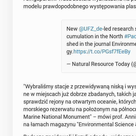
modelu praw­do­po­dob­ne­go wy­stę­po­wa­nia pla­st
New
@UFZ_de
-led re­se­arch
cu­mu­la­tion in the North
#Pa­ci
shed in the journal Envi­ron­me
gy.
https://t.co/PGsf7fEeBy
— Natural Re­so­ur­ce Today (@
"Wy­bra­li­śmy stacje z prze­wi­dy­wa­ną niską i wysok
ne w miej­scach już dobrze zba­da­nych, takich ja
spraw­dzić rejony na otwar­tym oceanie, których 
mor­skie­go re­zer­wa­tu na po­ło­żo­nym na pół­n
Marine Na­tio­nal Mo­nu­ment" – mówi prof. Annik
na łamach ma­ga­zy­nu "Envi­ron­men­tal Science &