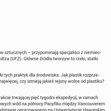
ztucz­nych – przy­po­mi­na­ją spe­cja­li­ści z nie­miec­
olt­za (UFZ). Główne źródła tworzyw to rzeki, statki
tych praktyk dla śro­do­wi­ska. Jak plastik roz­prze­
j­wię­cej, czy ist­nie­ją jakieś rejony wolne od pla­sti­ku?
rakcie trwa­ją­cej pięć tygodni eks­pe­dy­cji, w ramach
io­wych wód na północy Pa­cy­fi­ku między Van­co­uve­rem
d­sta­wie opra­co­wa­ne­go na Uni­wer­sy­te­cie Ha­waj­skim