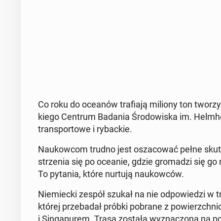
Co roku do oceanów tra­fia­ją miliony ton tworzyw s
kie­go Centrum Badania Śro­do­wi­ska im. Helm­h
trans­por­to­we i ry­bac­kie.
Na­ukow­com trudno jest osza­co­wać pełne skutki 
strze­nia się po oceanie, gdzie gro­ma­dzi się go na
To pytania, które nurtują na­ukow­ców.
Nie­miec­ki zespół szukał na nie od­po­wie­dzi w t
której prze­ba­dał próbki pobrane z po­wierzch­n
i Sin­ga­pu­rem. Trasa została wy­zna­czo­na na po