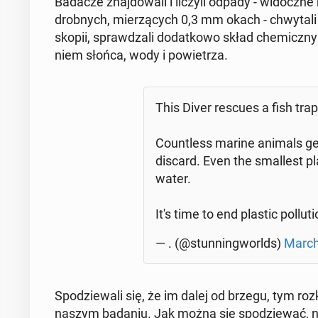
Badacze znaj­do­wa­li i liczyli odpady - wi­docz­n
drob­nych, mie­rzą­cych 0,3 mm okach - chwy­ta­li 
sko­pii, spraw­dza­li do­dat­ko­wo skład che­micz­n
niem słońca, wody i po­wie­trza.
This Diver rescues a fish trap
Co­un­tless marine animals ge
discard. Even the smal­lest pla
wa­ter.
It's time to end plastic pol­lu­ti
— . (@stun­nin­gworlds)
March
Spo­dzie­wa­li się, że im dalej od brzegu, tym rozk
naszym badaniu. Jak można się spo­dzie­wać, naj­w