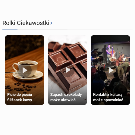
›
Rolki Ciekawostki
Zapach czekolady
Kontakt z kulturą
Picie do pięciu
może ułatwiać
może spowalniać
filiżanek kawy
trening siłowy
starzenie
dziennie jest
bezpieczne dla
większości
dorosłych