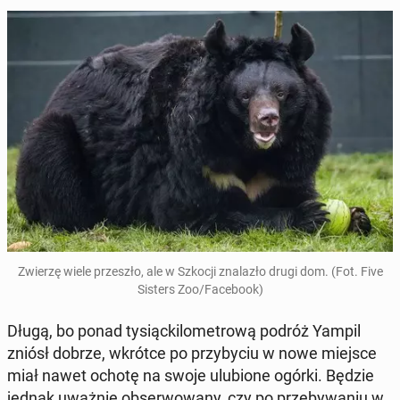
Zwierzę wiele prze­szło, ale w Szkocji zna­la­zło drugi dom. (Fot. Five
Sisters Zoo/Fa­ce­bo­ok)
Długą, bo ponad ty­siąc­ki­lo­me­tro­wą podróż Yampil
zniósł dobrze, wkrótce po przy­by­ciu w nowe miejsce
miał nawet ochotę na swoje ulu­bio­ne ogórki. Będzie
jednak uważnie ob­ser­wo­wa­ny, czy po prze­by­wa­niu w