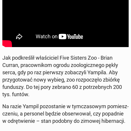
Jak pod­kre­ślił wła­ści­ciel Five Sisters Zoo - Brian
Curran, pra­cow­ni­kom ogrodu zoo­lo­gicz­ne­go pękły
serca, gdy po raz pierw­szy zo­ba­czy­li Yampila. Aby
przy­go­to­wać nowy wybieg, zoo roz­po­czę­ło zbiórkę
fun­du­szy. Do tej pory zebrano 60 z po­trzeb­nych 200
tys. funtów.
Na razie Yampil po­zo­sta­nie w tym­cza­so­wym po­miesz­
cze­niu, a per­so­nel będzie ob­ser­wo­wał, czy po­pad­nie
w odrę­twie­nie – stan podobny do zimowej hi­ber­na­cji.