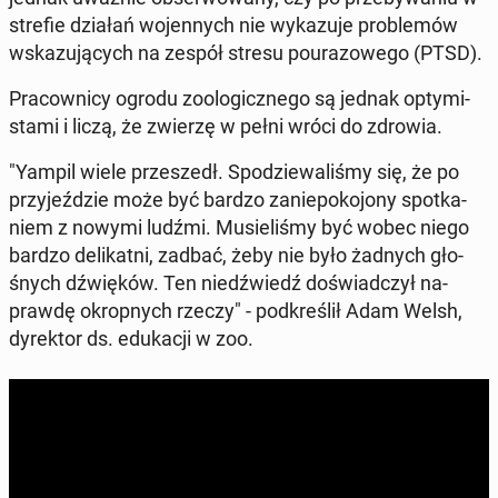
strefie działań wo­jen­nych nie wy­ka­zu­je pro­ble­mów
wska­zu­ją­cych na zespół stresu po­ura­zo­we­go (PTSD).
Pra­cow­ni­cy ogrodu zoo­lo­gicz­ne­go są jednak opty­mi­
sta­mi i liczą, że zwierzę w pełni wróci do zdrowia.
"Yampil wiele prze­szedł. Spo­dzie­wa­li­śmy się, że po
przy­jeź­dzie może być bardzo za­nie­po­ko­jo­ny spo­tka­
niem z nowymi ludźmi. Mu­sie­li­śmy być wobec niego
bardzo de­li­kat­ni, zadbać, żeby nie było żadnych gło­
śnych dźwię­ków. Ten niedź­wiedź do­świad­czył na­
praw­dę okrop­nych rzeczy" - pod­kre­ślił Adam Welsh,
dy­rek­tor ds. edu­ka­cji w zoo.