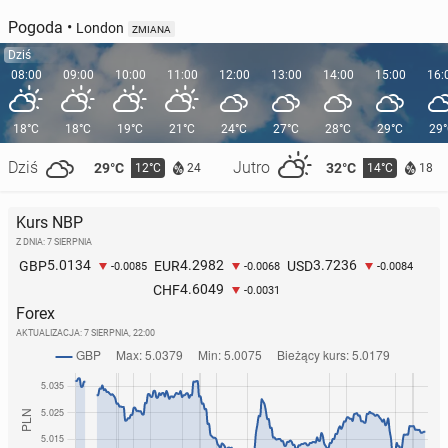
Pogoda
•
London
ZMIANA
Dziś
08:00
09:00
10:00
11:00
12:00
13:00
14:00
15:00
16:
18°C
18°C
19°C
21°C
24°C
27°C
28°C
29°C
29
Dziś
Jutro
29°C
32°C
12°C
14°C
24
18
Kurs NBP
Z DNIA: 7 SIERPNIA
5.0134
4.2982
3.7236
GBP
EUR
USD
-0.0085
-0.0068
-0.0084
4.6049
CHF
-0.0031
Forex
AKTUALIZACJA:
7 SIERPNIA, 22:00