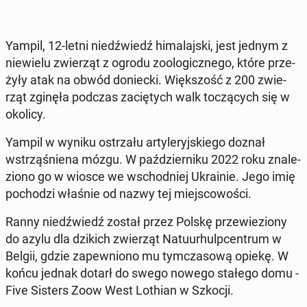
Yampil, 12-letni niedź­wiedź hi­ma­laj­ski, jest jednym z
nie­wie­lu zwie­rząt z ogrodu zoo­lo­gicz­ne­go, które prze­
ży­ły atak na obwód do­niec­ki. Więk­szość z 200 zwie­
rząt zginęła podczas za­cię­tych walk to­czą­cych się w
okolicy.
Yampil w wyniku ostrza­łu ar­ty­le­ryj­skie­go doznał
wstrzą­śnie­na mózgu. W paź­dzier­ni­ku 2022 roku zna­le­
zio­no go w wiosce we wschod­niej Ukra­inie. Jego imię
po­cho­dzi właśnie od nazwy tej miej­sco­wo­ści.
Ranny niedź­wiedź został przez Polskę prze­wie­zio­ny
do azylu dla dzikich zwie­rząt Na­tu­ur­hulp­cen­trum w
Belgii, gdzie za­pew­nio­no mu tym­cza­so­wą opiekę. W
końcu jednak dotarł do swego nowego stałego domu -
Five Sisters Zoow West Lothian w Szkocji.