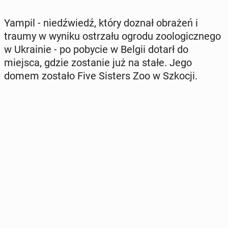
Yampil - niedź­wiedź, który doznał obrażeń i
traumy w wyniku ostrza­łu ogrodu zoo­lo­gicz­ne­go
w Ukra­inie - po pobycie w Belgii dotarł do
miejsca, gdzie zo­sta­nie już na stałe. Jego
domem zostało Five Sisters Zoo w Szkocji.