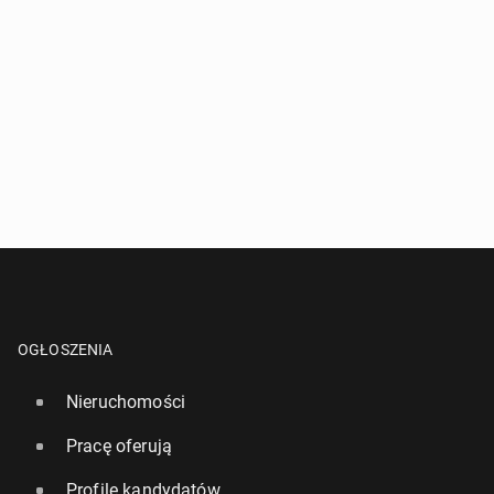
OGŁOSZENIA
Nieruchomości
Pracę oferują
Profile kandydatów