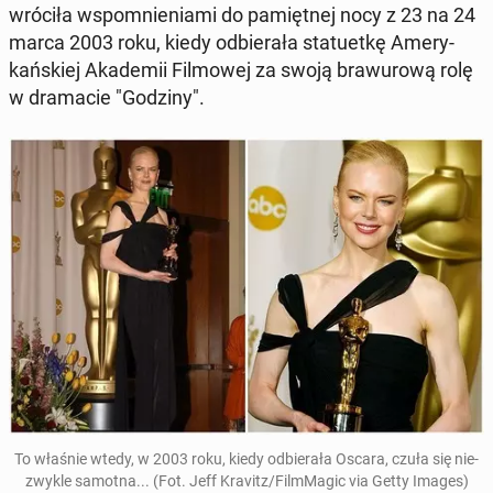
wróciła wspo­mnie­nia­mi do pa­mięt­nej nocy z 23 na 24
marca 2003 roku, kiedy od­bie­ra­ła sta­tu­et­kę Ame­ry­
kań­skiej Aka­de­mii Fil­mo­wej za swoją bra­wu­ro­wą rolę
w dra­ma­cie "Godziny".
To właśnie wtedy, w 2003 roku, kiedy od­bie­ra­ła Oscara, czuła się nie­
zwy­kle samotna... (Fot. Jeff Kravitz/Film­Ma­gic via Getty Images)