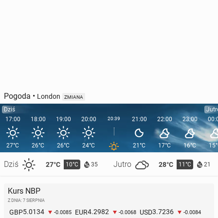
Pogoda
•
London
ZMIANA
Dziś
Jutr
17:00
18:00
19:00
20:00
20:39
21:00
22:00
23:00
00:
27°C
26°C
26°C
24°C
21°C
17°C
16°C
15
Dziś
Jutro
27°C
28°C
10°C
11°C
35
21
Kurs NBP
Z DNIA: 7 SIERPNIA
5.0134
4.2982
3.7236
GBP
EUR
USD
-0.0085
-0.0068
-0.0084