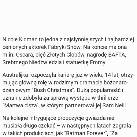
Nicole Kidman to jedna z naj­słyn­niej­szych i naj­bar­dziej
ce­nio­nych aktorek Fabryki Snów. Na koncie ma ona
m.in. Oscara, pięć Złotych Globów, nagrodę BAFTA,
Srebr­ne­go Niedź­wie­dzia i sta­tu­et­kę Emmy.
Au­stra­lij­ka roz­po­czę­ła karierę już w wieku 14 lat, otrzy­
mu­jąc główną rolę w ro­dzi­mym dra­ma­cie bo­żo­na­ro­
dze­nio­wym "Bush Chri­st­mas". Dużą po­pu­lar­ność i
uznanie zdobyła za sprawą występu w thril­le­rze
"Martwa cisza", w którym part­ne­ro­wał jej Sam Neill.
Na kolejne in­try­gu­ją­ce pro­po­zy­cje gwiazda nie
musiała długo czekać – w na­stęp­nych latach zagrała
w takich pro­duk­cjach, jak "Batman Forever", "Za