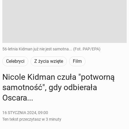
56-letnia Kidman już nie jest samotna... (Fot. PAP/EPA)
Celebryci
Z życia wzięte
Film
Nicole Kidman czuła "po­twor­ną
sa­mot­ność", gdy od­bie­ra­ła
Oscara...
16 STYCZNIA 2024, 09:00
Ten tekst przeczytasz w 3 minuty