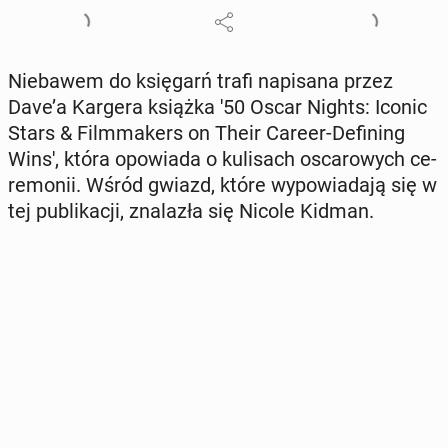
Nie­ba­wem do księ­garń trafi na­pi­sa­na przez
Dave’a Kargera książka '50 Oscar Nights: Iconic
Stars & Film­ma­kers on Their Career-De­fi­ning
Wins', która opo­wia­da o ku­li­sach osca­ro­wych ce­
re­mo­nii. Wśród gwiazd, które wy­po­wia­da­ją się w
tej pu­bli­ka­cji, zna­la­zła się Nicole Kidman.