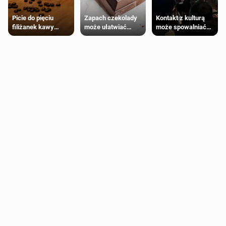
Zapach czekolady
Kontakt z kulturą
Picie do pięciu
może ułatwiać
może spowalniać
filiżanek kawy
trening siłowy
starzenie
dziennie jest
bezpieczne dla
większości
dorosłych