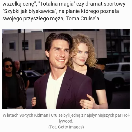
wszelką cenę", "Totalna magia" czy dramat spor­to­wy
"Szybki jak bły­ska­wi­ca", na planie którego poznała
swojego przy­szłe­go męża, Toma Cruise’a.
W latach 90-tych Kidman i Cruise byli jedną z naj­słyn­niej­szych par Hol­
ly­wo­od.
(Fot. Getty Images)