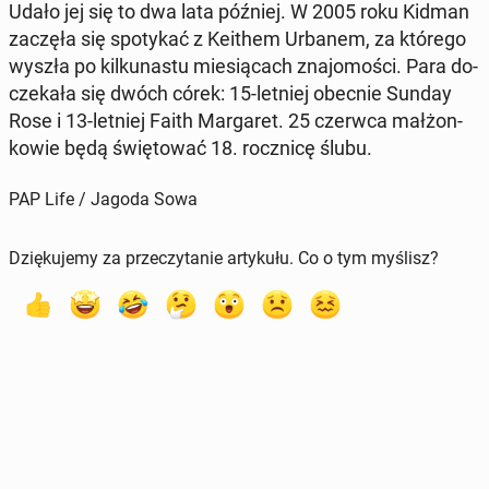
Udało jej się to dwa lata później. W 2005 roku Kidman
zaczęła się spo­ty­kać z Keithem Urbanem, za którego
wyszła po kil­ku­na­stu mie­sią­cach zna­jo­mo­ści. Para do­
cze­ka­ła się dwóch córek: 15-letniej obecnie Sunday
Rose i 13-letniej Faith Mar­ga­ret. 25 czerwca mał­żon­
ko­wie będą świę­to­wać 18. rocz­ni­cę ślubu.
PAP Life / Jagoda Sowa
Dziękujemy za przeczytanie artykułu. Co o tym myślisz?