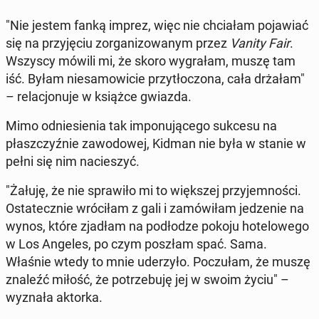
"Nie jestem fanką imprez, więc nie chcia­łam po­ja­wiać
się na przy­ję­ciu zor­ga­ni­zo­wa­nym przez
Vanity Fair
.
Wszyscy mówili mi, że skoro wy­gra­łam, muszę tam
iść. Byłam nie­sa­mo­wi­cie przy­tło­czo­na, cała drżałam"
– re­la­cjo­nu­je w książce gwiazda.
Mimo od­nie­sie­nia tak im­po­nu­ją­ce­go sukcesu na
płasz­czyź­nie za­wo­do­wej, Kidman nie była w stanie w
pełni się nim na­cie­szyć.
"Żałuję, że nie spra­wi­ło mi to więk­szej przy­jem­no­ści.
Osta­tecz­nie wró­ci­łam z gali i za­mó­wi­łam je­dze­nie na
wynos, które zjadłam na pod­ło­dze pokoju ho­te­lo­we­go
w Los Angeles, po czym poszłam spać. Sama.
Właśnie wtedy to mnie ude­rzy­ło. Po­czu­łam, że muszę
znaleźć miłość, że po­trze­bu­ję jej w swoim życiu" –
wyznała aktorka.