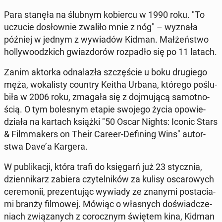
Para stanęła na ślubnym ko­bier­cu w 1990 roku. "To
uczucie do­słow­nie zwaliło mnie z nóg" – wyznała
później w jednym z wy­wia­dów Kidman. Mał­żeń­stwo
hol­ly­wo­odz­kich gwiaz­do­rów roz­pa­dło się po 11 latach.
Zanim aktorka od­na­la­zła szczę­ście u boku dru­gie­go
męża, wo­ka­li­sty country Keitha Urbana, którego po­ślu­
bi­ła w 2006 roku, zmagała się z doj­mu­ją­cą sa­mot­no­
ścią. O tym bo­le­snym etapie swojego życia opo­wie­
dzia­ła na kartach książki "50 Oscar Nights: Iconic Stars
& Film­ma­kers on Their Career-De­fi­ning Wins" au­tor­
stwa Dave’a Kargera.
W pu­bli­ka­cji, która trafi do księ­garń już 23 stycz­nia,
dzien­ni­karz zabiera czy­tel­ni­ków za kulisy osca­ro­wych
ce­re­mo­nii, pre­zen­tu­jąc wywiady ze znanymi po­sta­cia­
mi branży fil­mo­wej. Mówiąc o wła­snych do­świad­cze­
niach zwią­za­nych z co­rocz­nym świętem kina, Kidman