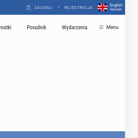
English
•
ZALOGUJ
REJESTRACJA
Version
ostki
Poradnik
Wydarzenia
Menu