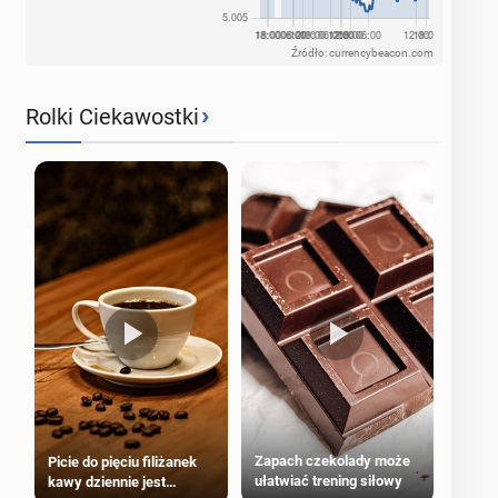
Źródło: currencybeacon.com
›
Rolki Ciekawostki
Zapach czekolady może
Picie do pięciu filiżanek
ułatwiać trening siłowy
kawy dziennie jest