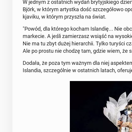
W jednym z ostat­nich wydań bry­tyj­skie­go dzien­
Björk, w którym ar­tyst­ka dość szcze­gó­ło­wo opo­
kja­vi­ku, w którym przy­szła na świat.
"Powód, dla którego kocham Is­lan­dię... Nie ob­c
mar­ke­cie. A jeśli za­mie­rzasz wsiąść na wy­so­k
Nie ma tu zbyt dużej hie­rar­chii. Tylko turyśc
Ale po prostu nie chodzę tam, gdzie wiem, że są" 
Dodała, że poza tym ważnym dla niej aspek­tem jes
Is­lan­dia, szcze­gól­nie w ostat­nich latach, oferuj