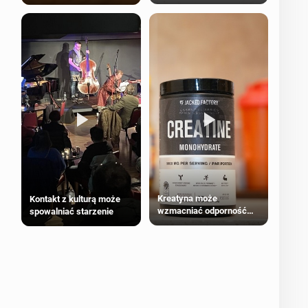
bezpieczne dla
większości dorosłych
Kreatyna może
Kontakt z kulturą może
wzmacniać odporność
spowalniać starzenie
przeciw nowotworom