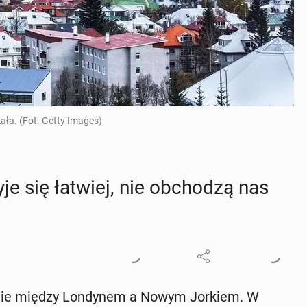
ała. (Fot. Getty Images)
żyje się łatwiej, nie ob­cho­dzą nas
ównie między Lon­dy­nem a Nowym Jorkiem. W