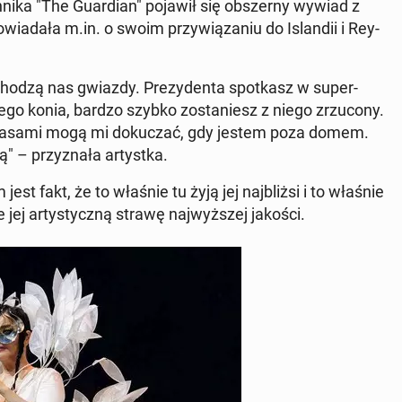
ni­ka "The Gu­ar­dian" pojawił się ob­szer­ny wywiad z
wia­da­ła m.in. o swoim przy­wią­za­niu do Is­lan­dii i Rey­
ho­dzą nas gwiazdy. Pre­zy­den­ta spo­tkasz w su­per­
ie­go konia, bardzo szybko zo­sta­niesz z niego zrzu­co­ny.
i czasami mogą mi do­ku­czać, gdy jestem poza domem.
– przy­zna­ła ar­tyst­ka.
t fakt, że to właśnie tu żyją jej naj­bliż­si i to właśnie
e jej ar­ty­stycz­ną strawę naj­wyż­szej jakości.