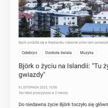
Bjork urodziła się w Reykiaviku i obecnie znów tam zamieszk
Celebryci
Dookoła świata
Muzyka
Björk o życiu na Is­lan­dii: "Tu 
gwiazdy"
8 LISTOPADA 2023, 10:00
Ten tekst przeczytasz w 2 minuty
Do nie­daw­na życie Björk toczyło się gł