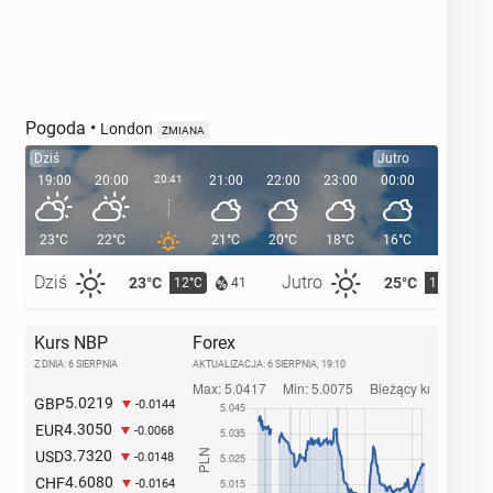
Pogoda
•
London
ZMIANA
Dziś
Jutro
19:00
20:00
20:41
21:00
22:00
23:00
00:00
01:00
23°C
22°C
21°C
20°C
18°C
16°C
16°C
Dziś
Jutro
23°C
25°C
12°C
13°C
41
Kurs NBP
Forex
Z DNIA: 6 SIERPNIA
AKTUALIZACJA:
6 SIERPNIA, 19:10
5.0219
GBP
-0.0144
4.3050
EUR
-0.0068
3.7320
USD
-0.0148
4.6080
CHF
-0.0164