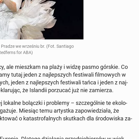
 Pradze we wrze­śniu br. (Fot. San­tia­go
Red­ferns for ABA)
olicy, ale miesz­kam na plaży i widzę pasmo górskie. Co
my tutaj jeden z naj­lep­szych fe­sti­wa­li fil­mo­wych w
ych, jeden z naj­lep­szych fe­sti­wa­li tańca i jeden z naj­
kla­ru­jąc, że Is­lan­dii po­rzu­cać już nie za­mie­rza.
lokalne bo­lącz­ki i pro­ble­my – szcze­gól­nie te eko­lo­
a­żu­je. Miesiąc temu ar­tyst­ka za­po­wie­dzia­ła, że
to­wać o ka­ta­stro­fal­nych skut­kach dla śro­do­wi­ska za­
w Europie. Dlatego dzia­ła­nia przed­się­bior­ców w więk­