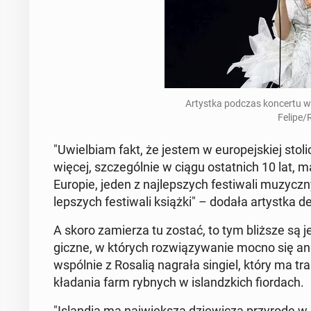
Ar­tyst­ka podczas kon­cer­tu w
Felipe/
"Uwiel­biam fakt, że jestem w eu­ro­pej­skiej st
więcej, szcze­gól­nie w ciągu ostat­nich 10 lat, ma
Europie, jeden z naj­lep­szych fe­sti­wa­li mu­zycz­n
lep­szych fe­sti­wa­li książki" – dodała ar­tyst­ka de­
A skoro za­mie­rza tu zostać, to tym bliższe są jej 
gicz­ne, w których roz­wią­zy­wa­nie mocno się an­g
wspól­nie z Rosalią nagrała singiel, który ma trak­
kła­da­nia farm rybnych w is­landz­kich fior­dach.
"Is­lan­dia ma naj­więk­szą dzie­wi­czą przy­ro­dę 