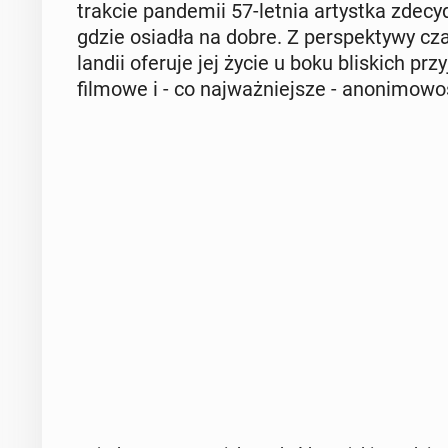
trakcie pan­de­mii 57-letnia ar­tyst­ka zde­cy­d
gdzie osiadła na dobre. Z per­spek­ty­wy cz
lan­dii oferuje jej życie u boku bli­skich przy­j
filmowe i - co naj­waż­niej­sze - ano­ni­mo­wo