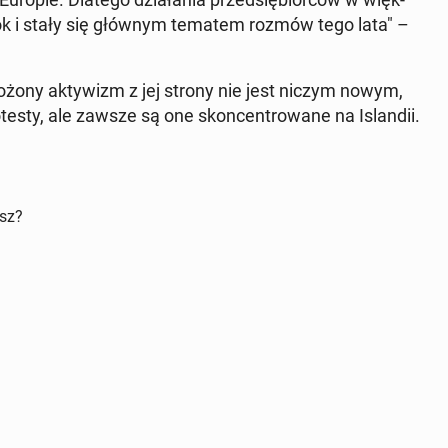
zok i stały się głównym tematem rozmów tego lata" –
zmo­żo­ny ak­ty­wizm z jej strony nie jest niczym nowym,
te­sty, ale zawsze są one skon­cen­tro­wa­ne na Is­lan­dii.
isz?