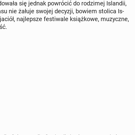
o­wa­ła się jednak po­wró­cić do ro­dzi­mej Is­lan­dii,
asu nie żałuje swojej decyzji, bowiem stolica Is­
a­ciół, naj­lep­sze fe­sti­wa­le książ­ko­we, mu­zycz­ne,
ść.