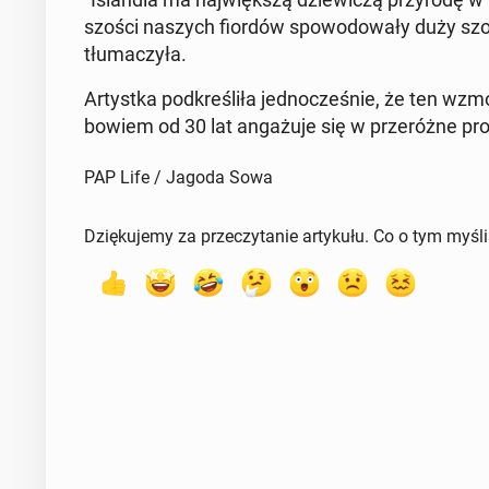
szo­ści naszych fiordów spo­wo­do­wa­ły duży s
tłu­ma­czy­ła.
Ar­tyst­ka pod­kre­śli­ła jed­no­cze­śnie, że ten w
bowiem od 30 lat an­ga­żu­je się w prze­róż­ne pro­
PAP Life / Jagoda Sowa
Dziękujemy za przeczytanie artykułu. Co o tym myśl