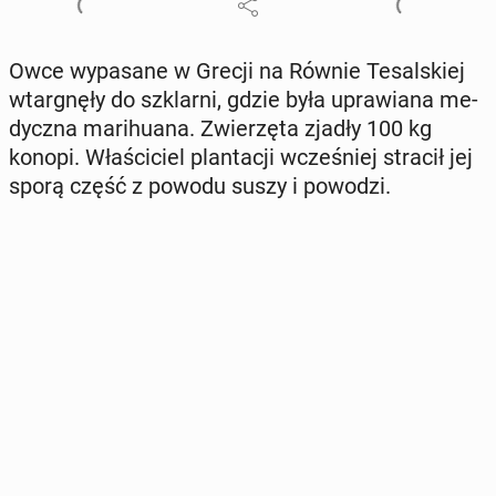
Owce wy­pa­sa­ne w Grecji na Równie Te­sal­skiej
wtar­gnę­ły do szklar­ni, gdzie była upra­wia­na me­
dycz­na ma­ri­hu­ana. Zwie­rzę­ta zjadły 100 kg
konopi. Wła­ści­ciel plan­ta­cji wcze­śniej stracił jej
sporą część z powodu suszy i powodzi.