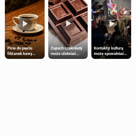
Zapach czekolady
Kontakt z kulturą
Picie do pięciu
może ułatwiać
może spowalniać
filiżanek kawy
trening siłowy
starzenie
dziennie jest
bezpieczne dla
większości
dorosłych