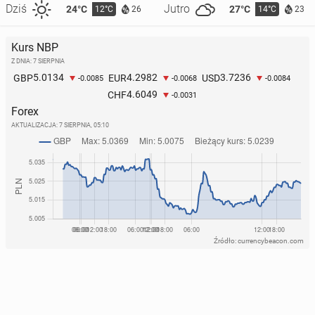
Dziś
Jutro
24°C
27°C
12°C
14°C
26
23
Kurs NBP
Z DNIA: 7 SIERPNIA
5.0134
4.2982
3.7236
GBP
EUR
USD
-0.0085
-0.0068
-0.0084
4.6049
CHF
-0.0031
Forex
AKTUALIZACJA:
7 SIERPNIA, 05:10
Źródło: currencybeacon.com