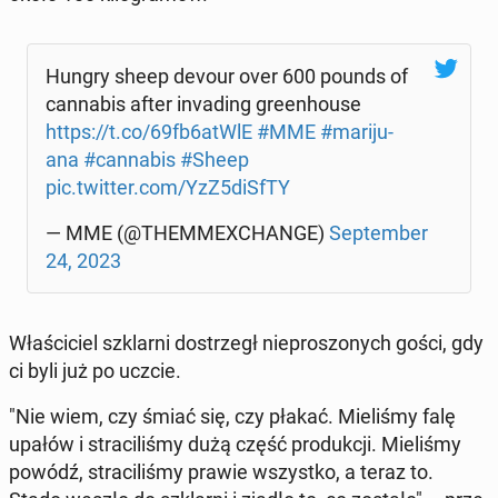
Hungry sheep devour over 600 pounds of
can­na­bis after in­va­ding gre­en­ho­use
https://t.co/69fb6atWlE
#MME
#ma­ri­ju­
ana
#can­na­bis
#Sheep
pic.twitter.com/YzZ5diSfTY
— MME (@THEM­ME­XCHAN­GE)
Sep­tem­ber
24, 2023
Wła­ści­ciel szklar­ni do­strzegł nie­pro­szo­nych gości, gdy
ci byli już po uczcie.
"Nie wiem, czy śmiać się, czy płakać. Mie­li­śmy falę
upałów i stra­ci­li­śmy dużą część pro­duk­cji. Mie­li­śmy
powódź, stra­ci­li­śmy prawie wszyst­ko, a teraz to.