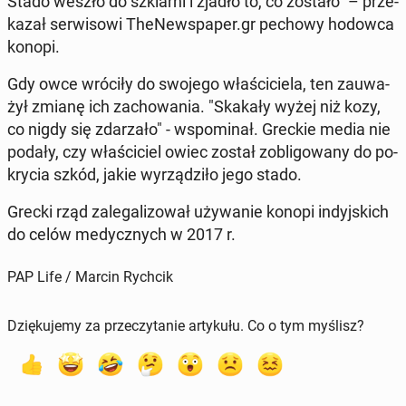
Stado weszło do szklar­ni i zjadło to, co zostało" – prze­
ka­zał ser­wi­so­wi The­New­spa­per.gr pechowy hodowca
konopi.
Gdy owce wróciły do swojego wła­ści­cie­la, ten za­uwa­
żył zmianę ich za­cho­wa­nia. "Skakały wyżej niż kozy,
co nigdy się zda­rza­ło" - wspo­mi­nał. Greckie media nie
podały, czy wła­ści­ciel owiec został zo­bli­go­wa­ny do po­
kry­cia szkód, jakie wy­rzą­dzi­ło jego stado.
Grecki rząd za­le­ga­li­zo­wał uży­wa­nie konopi in­dyj­skich
do celów me­dycz­nych w 2017 r.
PAP Life / Marcin Rychcik
Dziękujemy za przeczytanie artykułu. Co o tym myślisz?