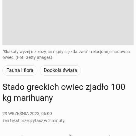
"Skakały wyżej niż kozy, co nigdy się zdarzało" - relacjonuje hodowca
owiec. (Fot. Getty Images)
Fauna i flora
Dookoła świata
Stado grec­kich owiec zjadło 100
kg ma­ri­hu­any
29 WRZEŚNIA 2023, 06:00
Ten tekst przeczytasz w 2 minuty