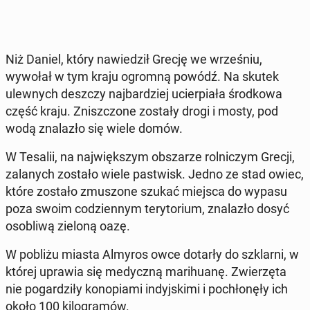
Niż Daniel, który na­wie­dził Grecję we wrze­śniu,
wywołał w tym kraju ogromną powódź. Na skutek
ulew­nych deszczy naj­bar­dziej ucier­pia­ła środ­ko­wa
część kraju. Znisz­czo­ne zostały drogi i mosty, pod
wodą zna­la­zło się wiele domów.
W Tesalii, na naj­więk­szym ob­sza­rze rol­ni­czym Grecji,
za­la­nych zostało wiele pa­stwisk. Jedno ze stad owiec,
które zostało zmu­szo­ne szukać miejsca do wypasu
poza swoim co­dzien­nym te­ry­to­rium, zna­la­zło dosyć
oso­bli­wą zieloną oazę.
W pobliżu miasta Almyros owce dotarły do szklar­ni, w
której uprawia się me­dycz­ną ma­ri­hu­anę. Zwie­rzę­ta
nie po­gar­dzi­ły ko­no­pia­mi in­dyj­ski­mi i po­chło­nę­ły ich
około 100 ki­lo­gra­mów.