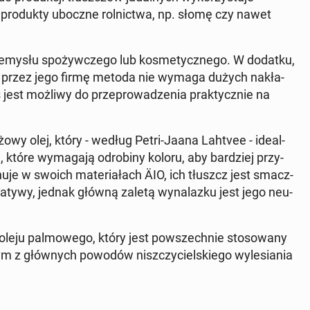
 pro­duk­ty uboczne rol­nic­twa, np. słomę czy nawet
my­słu spo­żyw­cze­go lub ko­sme­tycz­ne­go. W dodatku,
­na przez jego firmę metoda nie wymaga dużych na­kła­
est możliwy do prze­pro­wa­dze­nia prak­tycz­nie na
 różowy olej, który - według Petri-Jaana Lahtvee - ide­al­
 które wy­ma­ga­ją odro­bi­ny koloru, aby bar­dziej przy­
o­nu­je w swoich ma­te­ria­łach ÄIO, ich tłuszcz jest smacz­
­na­ty­wy, jednak główną zaletą wy­na­laz­ku jest jego neu­
leju pal­mo­we­go, który jest po­wszech­nie sto­so­wa­ny
nym z głów­nych powodów nisz­czy­ciel­skie­go wy­le­sia­nia