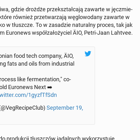
e piwa, gdzie drożdże prze­kształ­ca­ją zawarte w jęcz­mie­
óre również prze­twa­rza­ją wę­glo­wo­da­ny zawarte w
o w tłusz­cze. To w za­sa­dzie na­tu­ral­ny proces, tak jak
lem Eu­ro­news współ­za­ło­ży­ciel ÄIO, Petri-Jaan Lahtvee.
­to­nian food tech company, ÄIO,
g fats and oils from in­du­strial
process like fer­men­ta­tion," co-
old Eu­ro­news Next ➡️
twitter.com/1gyz­fT­fSdn
@Ve­gRe­ci­peC­lub)
Sep­tem­ber 19,
 pro­duk­cji tłusz­czów ja­dal­nych wy­ko­rzy­stu­je