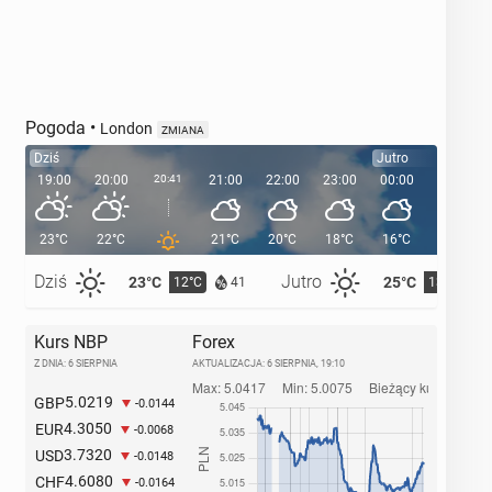
Pogoda
•
London
ZMIANA
Dziś
Jutro
19:00
20:00
20:41
21:00
22:00
23:00
00:00
01:00
23°C
22°C
21°C
20°C
18°C
16°C
16°C
Dziś
Jutro
23°C
25°C
12°C
13°C
41
Kurs NBP
Forex
Z DNIA: 6 SIERPNIA
AKTUALIZACJA:
6 SIERPNIA, 19:10
5.0219
GBP
-0.0144
4.3050
EUR
-0.0068
3.7320
USD
-0.0148
4.6080
CHF
-0.0164