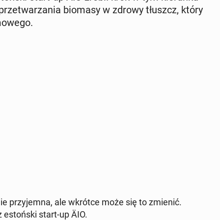
gię prze­twa­rza­nia biomasy w zdrowy tłuszcz, który
mo­we­go.
­nie przy­jem­na, ale wkrótce może się to zmienić.
­toń­ski start-up ÄIO.