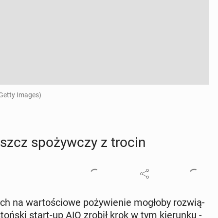
 Getty Images)
łuszcz spo­żyw­czy z trocin
h na war­to­ścio­we po­ży­wie­nie mogłoby roz­wią­
toń­ski start-up AIO zrobił krok w tym kie­run­ku -