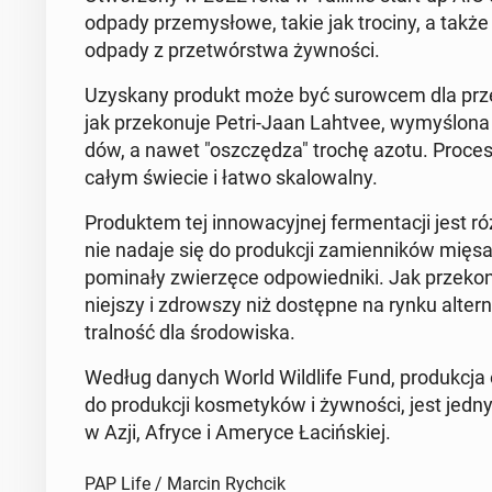
odpady prze­my­sło­we, takie jak trociny, a także
odpady z prze­twór­stwa żyw­no­ści.
Uzy­ska­ny produkt może być su­row­cem dla prze­
jak prze­ko­nu­je Petri-Jaan Lahtvee, wy­my­ślo
dów, a nawet "oszczę­dza" trochę azotu. Proces j
całym świecie i łatwo ska­lo­wal­ny.
Pro­duk­tem tej in­no­wa­cyj­nej fer­men­ta­cji jest
nie nadaje się do pro­duk­cji za­mien­ni­ków mięsa,
po­mi­na­ły zwie­rzę­ce od­po­wied­ni­ki. Jak prze­k
niej­szy i zdrow­szy niż do­stęp­ne na rynku al­ter
tral­ność dla śro­do­wi­ska.
Według danych World Wil­dli­fe Fund, pro­duk­cja o
do pro­duk­cji ko­sme­ty­ków i żyw­no­ści, jest jed
w Azji, Afryce i Ameryce Ła­ciń­skiej.
PAP Life / Marcin Rychcik