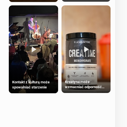
bezpieczne dla
większości dorosłych
Kreatyna może
Kontakt z kulturą może
wzmacniać odporność
spowalniać starzenie
przeciw nowotworom