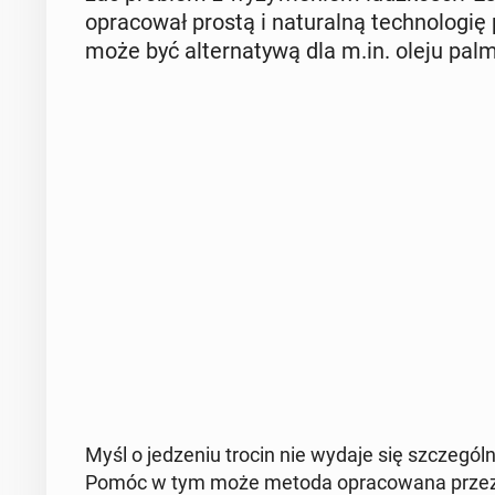
opra­co­wał prostą i na­tu­ral­ną tech­no­lo­
może być al­ter­na­ty­wą dla m.in. oleju pal­
Myśl o je­dze­niu trocin nie wydaje się szcze­gól
Pomóc w tym może metoda opra­co­wa­na przez es