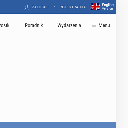
English
•
ZALOGUJ
REJESTRACJA
Version
ostki
Poradnik
Wydarzenia
Menu