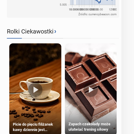
Źródło: currencybeacon.com
›
Rolki Ciekawostki
Zapach czekolady może
Picie do pięciu filiżanek
ułatwiać trening siłowy
kawy dziennie jest