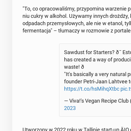
"To, co opra­co­wa­li­śmy, przy­po­mi­na wa­rze­ni
niu cukry w alkohol. Używamy innych drożdży, kt
od­pa­dach prze­my­sło­wych, ale nie w etanol, tylk
fer­men­ta­cja" – tłu­ma­czy w roz­mo­wie z por­ta­
Sawdust for Star­ters? ð¯ Es
has created a way of pro­du­cin
waste! ð
"It's ba­si­cal­ly a very natural 
founder Petri-Jaan Lahtvee t
https://t.co/hsMi­hqXtbc
pic.
— Viva!'s Vegan Recipe Club (
2023
Utwo­rzo­ny w 2022 roku w Tal­li­nie start-up ÄIO do