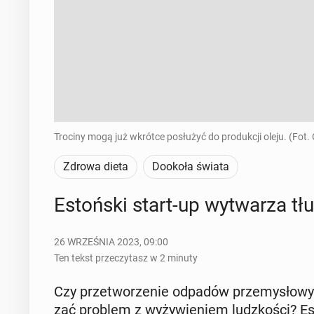
Trociny mogą już wkrótce posłużyć do produkcji oleju. (Fot.
Zdrowa dieta
Dookoła świata
Es­toń­ski start-up wy­twa­rza t
26 WRZEŚNIA 2023, 09:00
Ten tekst przeczytasz w 2 minuty
Czy prze­two­rze­nie odpadów prze­my­sło­wyc
zać problem z wy­ży­wie­niem ludz­ko­ści? Es­