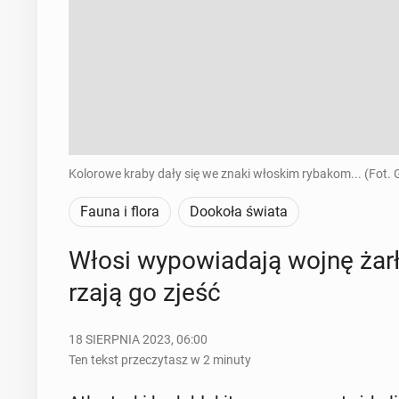
Kolorowe kraby dały się we znaki włoskim rybakom... (Fot. 
Fauna i flora
Dookoła świata
Włosi wy­po­wia­da­ją wojnę żar­
rza­ją go zjeść
18 SIERPNIA 2023, 06:00
Ten tekst przeczytasz w 2 minuty