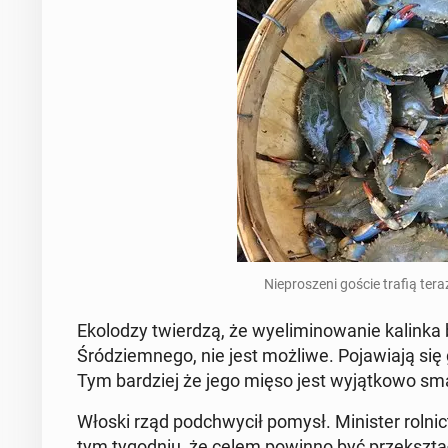
Nie­pro­sze­ni goście trafią ter
Eko­lo­dzy twier­dzą, że wy­eli­mi­no­wa­nie kalin
Śród­ziem­ne­go, nie jest możliwe. Po­ja­wia­ją się
Tym bar­dziej że jego mięso jest wy­jąt­ko­wo s
Włoski rząd pod­chwy­cił pomysł. Mi­ni­ster rol­nic­t
tym ty­go­dniu, że celem powinno być prze­kształ­