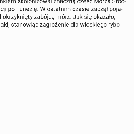
ka­lin­kiem sko­lo­ni­zo­wał znaczną część Morza Śród­
rancji po Tunezję. W ostat­nim czasie zaczął po­ja­
 okrzyk­nię­ty zabójcą mórz. Jak się okazało,
ki, sta­no­wiąc za­gro­że­nie dla wło­skie­go ry­bo­