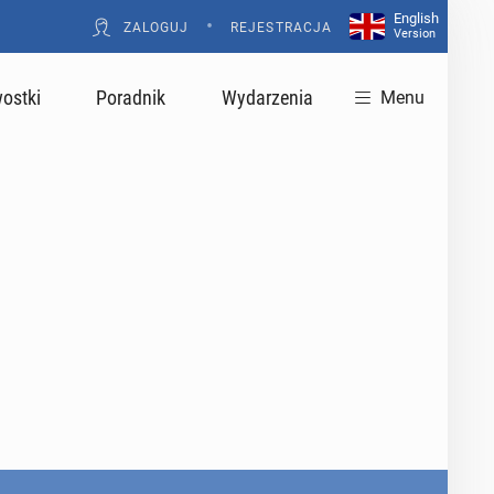
English
•
ZALOGUJ
REJESTRACJA
Version
ostki
Poradnik
Wydarzenia
Menu