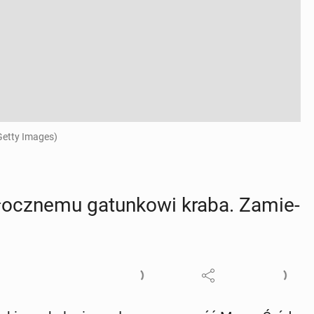
Getty Images)
łocz­ne­mu ga­tun­ko­wi kraba. Za­mie­