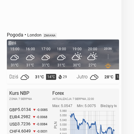
Pogoda
•
London
ZMIANA
Dziś
15:00
16:00
17:00
18:00
19:00
20:00
20:36
21:00
31°C
31°C
31°C
31°C
30°C
27°C
24°C
Dziś
Jutro
31°C
28°C
14°C
14°C
29
Kurs NBP
Forex
Z DNIA: 7 SIERPNIA
AKTUALIZACJA:
7 SIERPNIA, 22:00
5.0134
GBP
-0.0085
4.2982
EUR
-0.0068
3.7236
USD
-0.0084
4.6049
CHF
-0.0031