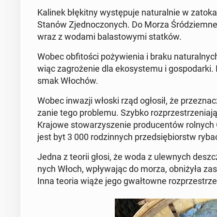
Kalinek błę­kit­ny wy­stę­pu­je na­tu­ral­nie w za­to­k
Stanów Zjed­no­czo­nych. Do Morza Śród­ziem­ne­go
wraz z wodami ba­la­sto­wy­mi statków.
Wobec ob­fi­to­ści po­ży­wie­nia i braku na­tu­ral­ny
wiąc za­gro­że­nie dla eko­sys­te­mu i go­spo­dar­ki. M
smak Włochów.
Wobec inwazji włoski rząd ogłosił, że prze­zna­
za­nie tego pro­ble­mu. Szybko roz­prze­strze­nia­
Krajowe sto­wa­rzy­sze­nie pro­du­cen­tów rolnych C
jest byt 3 000 ro­dzin­nych przed­się­biorstw ry­bac
Jedna z teorii głosi, że woda z ulew­nych deszcz
nych Włoch, wpły­wa­jąc do morza, ob­ni­ży­ła za­s
Inna teoria wiąże jego gwał­tow­ne roz­prze­strze­n