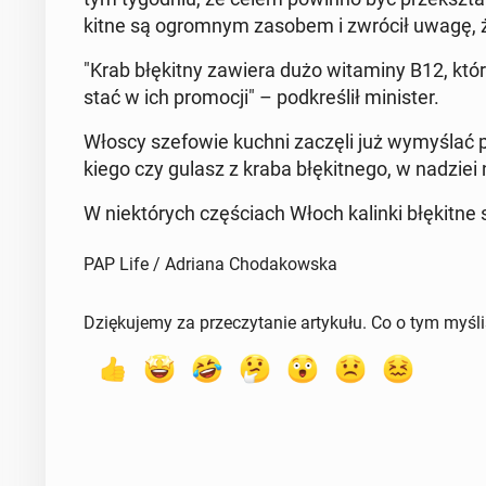
kit­ne są ogrom­nym zasobem i zwrócił uwagę, 
"Krab błę­kit­ny zawiera dużo wi­ta­mi­ny B12, któ
stać w ich pro­mo­cji" – pod­kre­ślił mi­ni­ster.
Włoscy sze­fo­wie kuchni zaczęli już wy­my­ślać pr
kie­go czy gulasz z kraba błę­kit­ne­go, w nadziei
W nie­któ­rych czę­ściach Włoch kalinki błę­kit­ne
PAP Life / Adriana Chodakowska
Dziękujemy za przeczytanie artykułu. Co o tym myśl