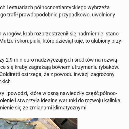
ach i es­tu­ariach pół­noc­no­atlan­tyc­kie­go wy­brze­ża
 trafił praw­do­po­dob­nie przy­pad­ko­wo, uwol­nio­ny
ch wrogów, krab roz­prze­strze­nił się nad­mier­nie, sta­no­
ałże i sko­ru­pia­ki, które dzie­siąt­ku­je, to ulu­bio­ny przy­
czy 2,9 mln euro nad­zwy­czaj­nych środków na roz­wią­
ją­ce się kraby za­gra­ża­ją bowiem utrzy­ma­niu rybaków.
ol­di­ret­ti ostrze­ga, że z powodu inwazji za­gro­żo­ny
­kich.
y i powodzi, które wiosną na­wie­dzi­ły część pół­noc­
o­le­nie i stwo­rzy­ła idealne warunki do rozwoju kalinka.
ie­nie się ze zmia­na­mi kli­ma­tycz­ny­mi.