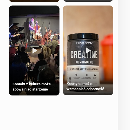
bezpieczne dla
większości dorosłych
Kreatyna może
Kontakt z kulturą może
wzmacniać odporność
spowalniać starzenie
przeciw nowotworom