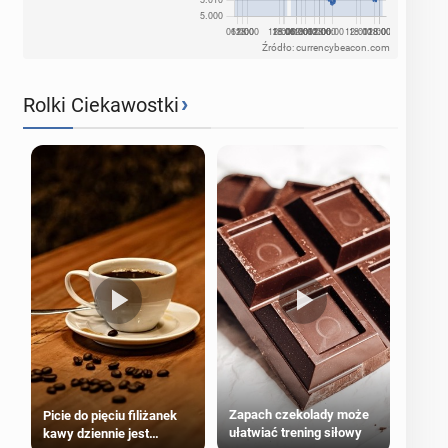
Źródło: currencybeacon.com
›
Rolki Ciekawostki
Zapach czekolady może
Picie do pięciu filiżanek
ułatwiać trening siłowy
kawy dziennie jest