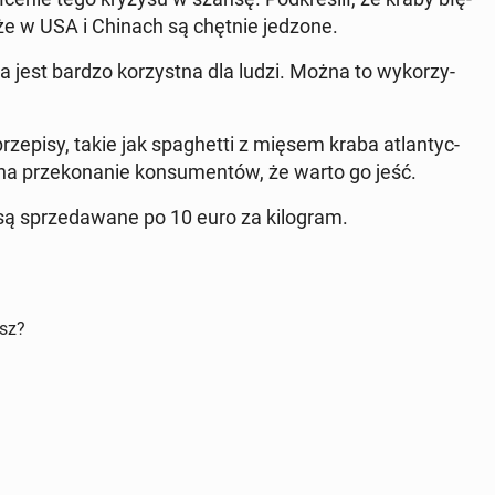
że w USA i Chinach są chętnie jedzone.
ra jest bardzo ko­rzyst­na dla ludzi. Można to wy­ko­rzy­
ze­pi­sy, takie jak spa­ghet­ti z mięsem kraba atlan­tyc­
 na prze­ko­na­nie kon­su­men­tów, że warto go jeść.
 są sprze­da­wa­ne po 10 euro za ki­lo­gram.
isz?