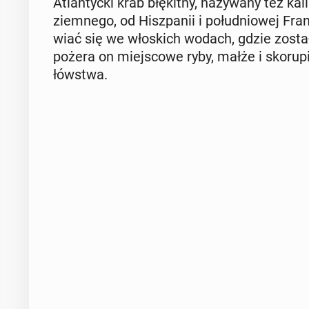
Atlan­tyc­ki krab błę­kit­ny, na­zy­wa­ny też 
ziem­ne­go, od Hisz­pa­nii i po­łu­dnio­wej F
wiać się we wło­skich wodach, gdzie został
pożera on miej­sco­we ryby, małże i sko­ru­pia­
łów­stwa.