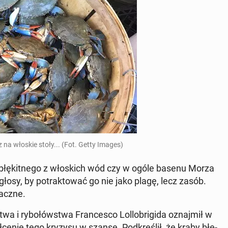
az na włoskie stoły... (Fot. Getty Images)
ka błę­kit­ne­go z wło­skich wód czy w ogóle basenu Morza
 głosy, by po­trak­to­wać go nie jako plagę, lecz zasób.
maczne.
wa i ry­bo­łów­stwa Fran­ce­sco Lol­lo­bri­gi­da oznaj­mił w
ce­nie tego kryzysu w szansę. Pod­kre­ślił, że kraby błę­