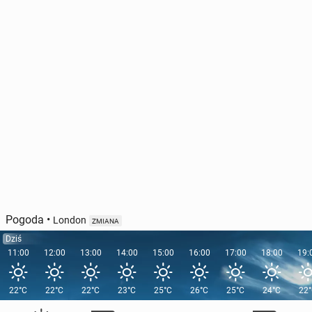
Pogoda
•
London
ZMIANA
Dziś
11:00
12:00
13:00
14:00
15:00
16:00
17:00
18:00
19:
22°C
22°C
22°C
23°C
25°C
26°C
25°C
24°C
22