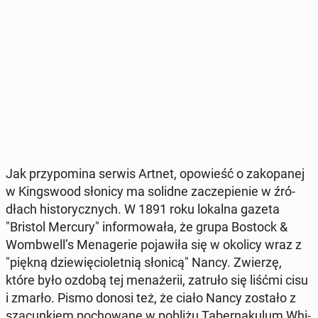
Jak przy­po­mi­na serwis Artnet, opo­wieść o za­ko­pa­nej
w King­swo­od słonicy ma solidne za­cze­pie­nie w źró­
dłach hi­sto­rycz­nych. W 1891 roku lokalna gazeta
"Bristol Mercury" in­for­mo­wa­ła, że grupa Bostock &
Wom­bwell’s Me­na­ge­rie po­ja­wi­ła się w okolicy wraz z
"piękną dzie­wię­cio­let­nią słonicą" Nancy. Zwierzę,
które było ozdobą tej me­na­że­rii, zatruło się liśćmi cisu
i zmarło. Pismo donosi też, że ciało Nancy zostało z
sza­cun­kiem po­cho­wa­ne w pobliżu Ta­ber­na­ku­lum Whi­