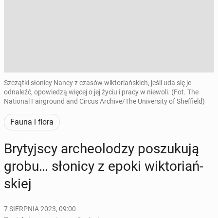
Szczątki słonicy Nancy z czasów wiktoriańskich, jeśli uda się je
odnaleźć, opowiedzą więcej o jej życiu i pracy w niewoli. (Fot. The
National Fairground and Circus Archive/The University of Sheffield)
Fauna i flora
Bry­tyj­scy ar­che­olo­dzy po­szu­ku­ją
grobu… słonicy z epoki wik­to­riań­
skiej
7 SIERPNIA 2023, 09:00