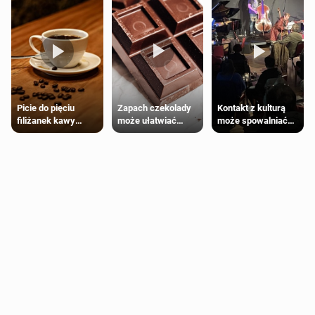
Zapach czekolady
Kontakt z kulturą
Picie do pięciu
może ułatwiać
może spowalniać
filiżanek kawy
trening siłowy
starzenie
dziennie jest
bezpieczne dla
większości
dorosłych