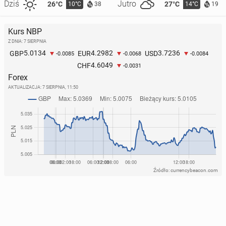
Dziś
Jutro
26°C
27°C
10°C
14°C
38
19
Kurs NBP
Z DNIA: 7 SIERPNIA
5.0134
4.2982
3.7236
GBP
EUR
USD
-0.0085
-0.0068
-0.0084
4.6049
CHF
-0.0031
Forex
AKTUALIZACJA:
7 SIERPNIA, 11:50
Źródło: currencybeacon.com