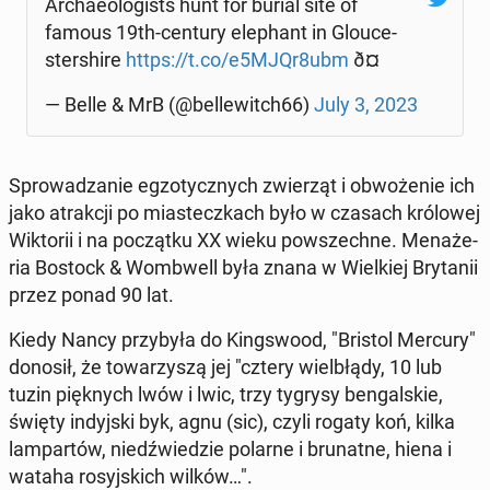
Ar­cha­eolo­gi­sts hunt for burial site of
famous 19th-century ele­phant in Glo­uce­
ster­shi­re
https://t.co/e5MJQr8ubm
ð¤
— Belle & MrB (@bel­le­witch66)
July 3, 2023
Spro­wa­dza­nie eg­zo­tycz­nych zwie­rząt i ob­wo­że­nie ich
jako atrak­cji po mia­stecz­kach było w czasach kró­lo­wej
Wik­to­rii i na po­cząt­ku XX wieku po­wszech­ne. Me­na­że­
ria Bostock & Wom­bwell była znana w Wiel­kiej Bry­ta­nii
przez ponad 90 lat.
Kiedy Nancy przy­by­ła do King­swo­od, "Bristol Mercury"
donosił, że to­wa­rzy­szą jej "cztery wiel­błą­dy, 10 lub
tuzin pięk­nych lwów i lwic, trzy tygrysy ben­gal­skie,
święty in­dyj­ski byk, agnu (sic), czyli rogaty koń, kilka
lam­par­tów, niedź­wie­dzie polarne i bru­nat­ne, hiena i
wataha ro­syj­skich wilków…".