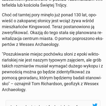
te­fiel­da lub ko­ścio­ła Świętej Trójcy.
Choć od tamtej pory minęło już ponad 130 lat, opo­
wieść o za­ko­pa­nej słonicy jest wciąż żywa wśród
miesz­kań­ców King­swo­od. Teraz po­sta­no­wio­no ją
zwe­ry­fi­ko­wać. Okazją do tego stała się pla­no­wa­na re­
wi­ta­li­za­cja centrum miasta. O pomoc po­pro­szo­no eks­
per­tów z Wessex Ar­cha­eolo­gy.
"Po­szu­ki­wa­nie miejsc po­chów­ku słoni z epoki wik­to­
riań­skiej nie jest naszym typowym za­ję­ciem, ale grób
takich roz­mia­rów musiał wymagać dużego wykopu i z
pew­no­ścią można go będzie zi­den­ty­fi­ko­wać za
pomocą geo­ra­da­ru, którym bę­dzie­my badali sta­no­wi­
sko" – oznaj­mił Tom Ri­chard­son, geo­fi­zyk z Wessex
Ar­cha­eolo­gy.