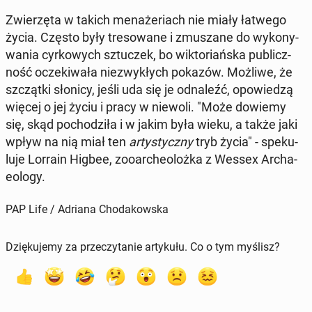
Zwie­rzę­ta w takich me­na­że­riach nie miały łatwego
życia. Często były tre­so­wa­ne i zmu­sza­ne do wy­ko­ny­
wa­nia cyr­ko­wych sztu­czek, bo wik­to­riań­ska pu­blicz­
ność ocze­ki­wa­ła nie­zwy­kłych pokazów. Możliwe, że
szcząt­ki słonicy, jeśli uda się je od­na­leźć, opo­wie­dzą
więcej o jej życiu i pracy w niewoli. "Może dowiemy
się, skąd po­cho­dzi­ła i w jakim była wieku, a także jaki
wpływ na nią miał ten
ar­ty­stycz­ny
tryb życia" - spe­ku­
lu­je Lorrain Higbee, zoo­ar­che­oloż­ka z Wessex Ar­cha­
eolo­gy.
PAP Life / Adriana Chodakowska
Dziękujemy za przeczytanie artykułu. Co o tym myślisz?