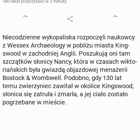
Ten tekst przeczytasz w 2 minuty
Nie­co­dzien­ne wy­ko­pa­li­ska roz­po­czę­li na­ukow­cy
z Wessex Ar­cha­eolo­gy w pobliżu miasta King­
swo­od w za­chod­niej Anglii. Po­szu­ku­ją oni tam
szcząt­ków słonicy Nancy, która w czasach wik­to­
riań­skich była gwiazdą ob­jaz­do­wej me­na­że­rii
Bostock & Wom­bwell. Podobno, gdy 130 lat
temu zwie­rzy­niec zawitał w okolice King­swo­od,
słonica się zatruła i zmarła, a jej ciało zostało
po­grze­ba­ne w mieście.