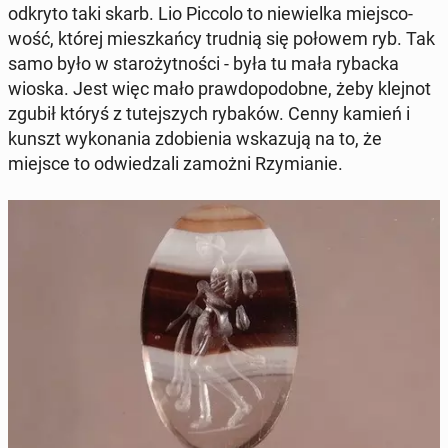
odkryto taki skarb. Lio Piccolo to nie­wiel­ka miej­sco­
wość, której miesz­kań­cy trudnią się połowem ryb. Tak
samo było w sta­ro­żyt­no­ści - była tu mała rybacka
wioska. Jest więc mało praw­do­po­dob­ne, żeby klejnot
zgubił któryś z tu­tej­szych rybaków. Cenny kamień i
kunszt wy­ko­na­nia zdo­bie­nia wska­zu­ją na to, że
miejsce to od­wie­dza­li zamożni Rzy­mia­nie.