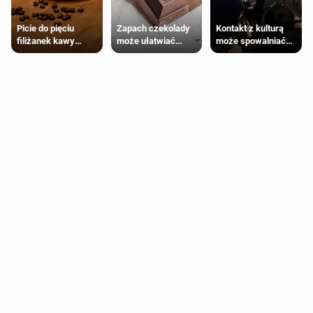
Zapach czekolady
Kontakt z kulturą
Picie do pięciu
może ułatwiać
może spowalniać
filiżanek kawy
trening siłowy
starzenie
dziennie jest
bezpieczne dla
większości
dorosłych