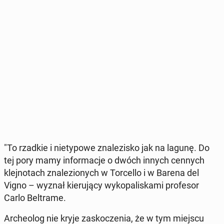
"To rzadkie i nie­ty­po­we zna­le­zi­sko jak na lagunę. Do
tej pory mamy in­for­ma­cje o dwóch innych cennych
klej­no­tach zna­le­zio­nych w Tor­cel­lo i w Barena del
Vigno – wyznał kie­ru­ją­cy wy­ko­pa­li­ska­mi pro­fe­sor
Carlo Bel­tra­me.
Ar­che­olog nie kryje za­sko­cze­nia, że w tym miejscu