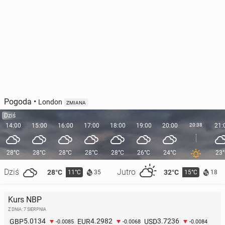
Pogoda
•
London
ZMIANA
Dziś
14:00
15:00
16:00
17:00
18:00
19:00
20:00
20:38
21:
28°C
28°C
28°C
28°C
28°C
26°C
24°C
23
Dziś
Jutro
28°C
32°C
11°C
15°C
35
18
Kurs NBP
Z DNIA: 7 SIERPNIA
5.0134
4.2982
3.7236
GBP
EUR
USD
-0.0085
-0.0068
-0.0084