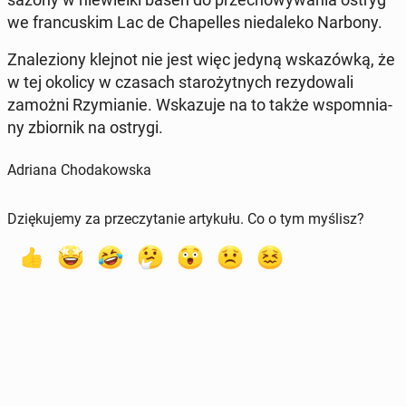
we fran­cu­skim Lac de Cha­pel­les nie­da­le­ko Narbony.
Zna­le­zio­ny klejnot nie jest więc jedyną wska­zów­ką, że
w tej okolicy w czasach sta­ro­żyt­nych re­zy­do­wa­li
zamożni Rzy­mia­nie. Wska­zu­je na to także wspo­mnia­
ny zbior­nik na ostrygi.
Adriana Chodakowska
Dziękujemy za przeczytanie artykułu. Co o tym myślisz?