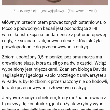
Zna­le­zio­ny klejnot jest wy­jąt­ko­wy... (Fot. www.unive.it)
Głównym przed­mio­tem pro­wa­dzo­nych ostat­nio w Lio
Piccolo pod­wod­nych badań jest po­cho­dzą­ca z I-II
w.n.e. kon­struk­cja na fun­da­men­cie z pół­to­ra­sto­po­wej
cegły, ze ścia­na­mi z dę­bo­wych desek, która służyła
praw­do­po­dob­nie do prze­cho­wy­wa­nia ostryg.
Zbior­nik po­ło­żo­ny 3,5 m poniżej poziomu morza ma
drew­nia­ną śluzę, która dzieli go na dwie części. Wciąż
wy­peł­nio­ny jest mię­cza­ka­mi. Zdaniem biologa Davida
Ta­glia­pie­try i geologa Paolo Moz­zie­go z Uni­wer­sy­te­tu
w Padwie, był to zbior­nik prze­zna­czo­ny nie do hodowli,
lecz do prze­cho­wy­wa­nia zło­wio­nych ostryg.
Jedynym znanym obiek­tem, który można po­rów­nać z
tą nie­zwy­kłą kon­struk­cją, jest duży staw rybny wy­po­
sa­żo­ny w nie­wiel­ki basen do prze­cho­wy­wa­nia ostryg