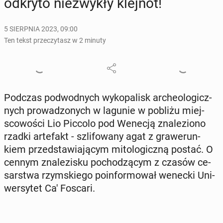
odkryto nie­zwy­kły klejnot!
5 SIERPNIA 2023, 09:00
Ten tekst przeczytasz w 2 minuty
Podczas pod­wod­nych wy­ko­pa­lisk ar­che­olo­gicz­
nych pro­wa­dzo­nych w lagunie w pobliżu miej­
sco­wo­ści Lio Piccolo pod Wenecją zna­le­zio­no
rzadki ar­te­fakt - szli­fo­wa­ny agat z gra­we­run­
kiem przed­sta­wia­ją­cym mi­to­lo­gicz­ną postać. O
cennym zna­le­zi­sku po­cho­dzą­cym z czasów ce­
sar­stwa rzym­skie­go po­in­for­mo­wał wenecki Uni­
wer­sy­tet Ca' Foscari.