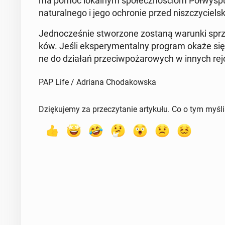
ma pomóc lo­kal­nym spo­łecz­no­ściom Pół­wy­spu I
na­tu­ral­ne­go i jego ochro­nie przed nisz­czy­ciel­
Jed­no­cze­śnie stwo­rzo­ne zostaną warunki sprzy­ja
ków. Jeśli eks­pe­ry­men­tal­ny program okaże się s
ne do działań prze­ciw­po­ża­ro­wych w innych re­jo­n
PAP Life / Adriana Chodakowska
Dziękujemy za przeczytanie artykułu. Co o tym myśl