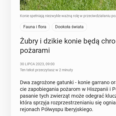
Konie spełniają niezwykle ważną rolę w przeciwdziałaniu po
Fauna i flora
Dookoła świata
Żubry i dzikie konie będą chroni
po­ża­ra­mi
30 LIPCA 2023, 09:00
Ten tekst przeczytasz w 2 minuty
Dwa za­gro­żo­ne gatunki - konie garrano or
cie za­po­bie­ga­nia pożarom w Hisz­pa­nii i Po
pa­sa­nie tych zwie­rząt może odegrać klu­cz
która sprzyja roz­prze­strze­nia­niu się ognia
re­jo­nach Pół­wy­spu Ibe­ryj­skie­go.