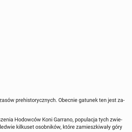
czasów pre­hi­sto­rycz­nych. Obecnie gatunek ten jest za­
e­nia Ho­dow­ców Koni Garrano, po­pu­la­cja tych zwie­
­d­wie kil­ku­set osob­ni­ków, które za­miesz­ki­wa­ły góry