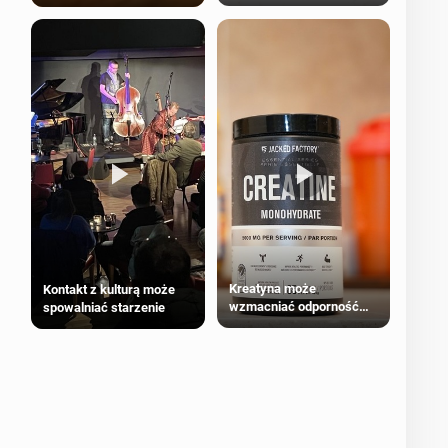
bezpieczne dla
większości dorosłych
Kreatyna może
Kontakt z kulturą może
wzmacniać odporność
spowalniać starzenie
przeciw nowotworom