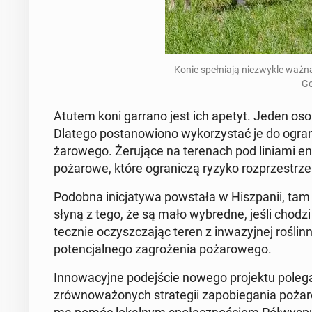
Konie speł­nia­ją nie­zwy­kle ważn
Ge
Atutem koni garrano jest ich apetyt. Jeden osobni
Dlatego po­sta­no­wio­no wy­ko­rzy­stać je do ogra­
ża­ro­we­go. Że­ru­ją­ce na te­re­nach pod liniami 
po­ża­ro­we, które ogra­ni­czą ryzyko roz­prze­strze
Podobna ini­cja­ty­wa po­wsta­ła w Hisz­pa­nii, t
słyną z tego, że są mało wy­bred­ne, jeśli chodz
tecz­nie oczysz­cza­jąc teren z in­wa­zyj­nej ro­śli
po­ten­cjal­ne­go za­gro­że­nia po­ża­ro­we­go.
In­no­wa­cyj­ne po­dej­ście nowego pro­jek­tu pole
zrów­no­wa­żo­nych stra­te­gii za­po­bie­ga­nia poża