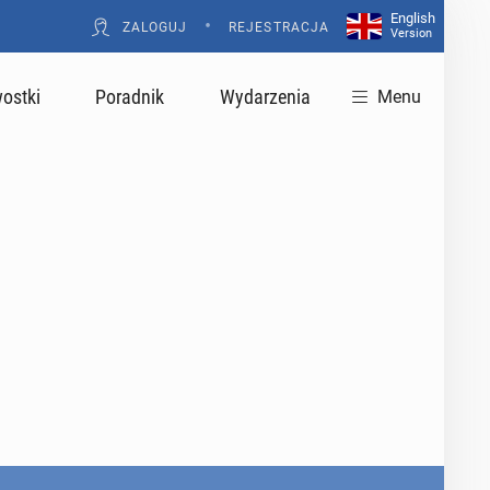
English
•
ZALOGUJ
REJESTRACJA
Version
ostki
Poradnik
Wydarzenia
Menu