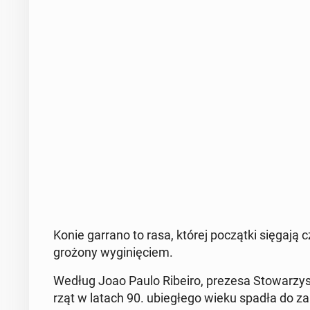
Konie garrano to rasa, której po­cząt­ki sięgają 
gro­żo­ny wy­gi­nię­ciem.
Według Joao Paulo Ribeiro, prezesa Sto­wa­rzy­sz
rząt w latach 90. ubie­głe­go wieku spadła do za­le