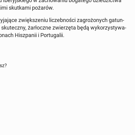
be­ryj­skie­go w za­cho­wa­niu bo­ga­te­go dzie­dzic­twa
ski­mi skut­ka­mi pożarów.
­ją­ce zwięk­sze­niu li­czeb­no­ści za­gro­żo­nych ga­tun­
ku­tecz­ny, żar­łocz­ne zwie­rzę­ta będą wy­ko­rzy­sty­wa­
ach Hisz­pa­nii i Por­tu­ga­lii.
isz?