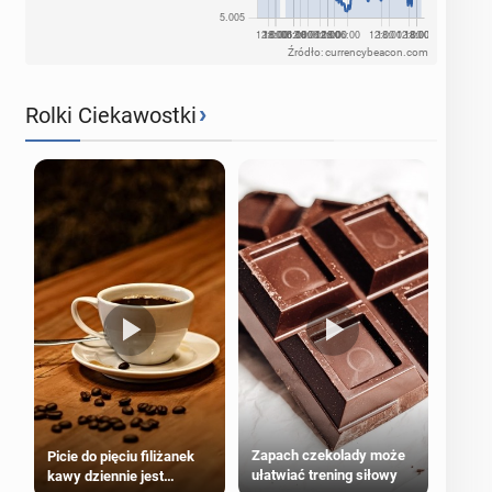
Źródło: currencybeacon.com
›
Rolki Ciekawostki
Zapach czekolady może
Picie do pięciu filiżanek
ułatwiać trening siłowy
kawy dziennie jest