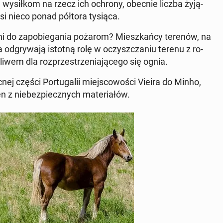
tym wy­sił­kom na rzecz ich ochrony, obecnie liczba ży­ją­
osi nieco ponad półtora tysiąca.
ni do za­po­bie­ga­nia pożarom? Miesz­kań­cy terenów, na
ta od­gry­wa­ją istotną rolę w oczysz­cza­niu terenu z ro­
iwem dla roz­prze­strze­nia­ją­ce­go się ognia.
nej części Por­tu­ga­lii miej­sco­wo­ści Vieira do Minho,
 z nie­bez­piecz­nych ma­te­ria­łów.