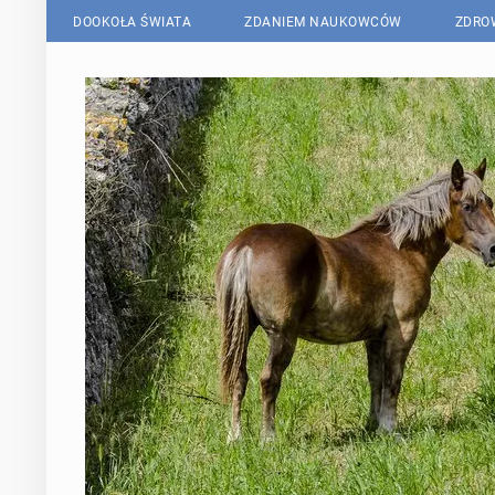
DOOKOŁA ŚWIATA
ZDANIEM NAUKOWCÓW
ZDRO