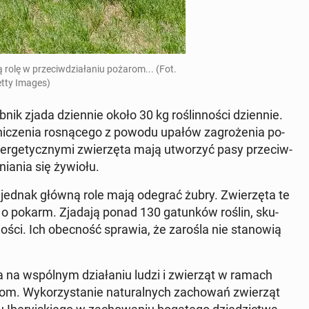
ą rolę w prze­ciw­dzia­ła­niu pożarom... (Fot.
tty Images)
k zjada dzien­nie około 30 kg ro­ślin­no­ści dzien­nie.
ni­cze­nia ro­sną­ce­go z powodu upałów za­gro­że­nia po­
ener­ge­tycz­ny­mi zwie­rzę­ta mają utwo­rzyć pasy prze­ciw­
­nia­nia się żywiołu.
am jednak główną role mają odegrać żubry. Zwie­rzę­ta te
i o pokarm. Zjadają ponad 130 ga­tun­ków roślin, sku­
n­no­ści. Ich obec­ność sprawia, że zarośla nie sta­no­wią
ga na wspól­nym dzia­ła­niu ludzi i zwie­rząt w ramach
rom. Wy­ko­rzy­sta­nie na­tu­ral­nych za­cho­wań zwie­rząt