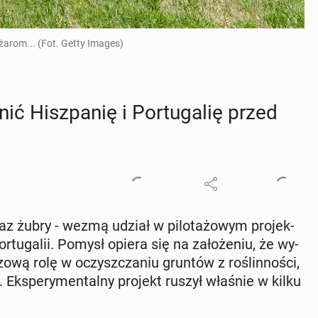
żarom... (Fot. Getty Images)
ć Hisz­pa­nię i Por­tu­ga­lię przed
az żubry - wezmą udział w pi­lo­ta­żo­wym pro­jek­
r­tu­ga­lii. Pomysł opiera się na za­ło­że­niu, że wy­
o­wą rolę w oczysz­cza­niu gruntów z ro­ślin­no­ści,
. Eks­pe­ry­men­tal­ny projekt ruszył właśnie w kilku