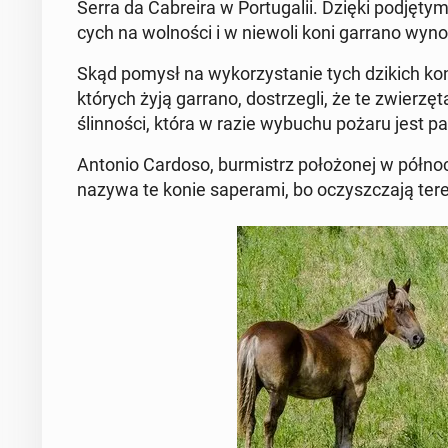
Serra da Ca­bre­ira w Por­tu­ga­lii. Dzięki pod­ję­
cych na wol­no­ści i w niewoli koni garrano wyn
Skąd pomysł na wy­ko­rzy­sta­nie tych dzikich ko
których żyją garrano, do­strze­gli, że te zwie­rzę­
ślin­no­ści, która w razie wybuchu pożaru jest pal
Antonio Cardoso, bur­mistrz po­ło­żo­nej w pół­noc­
nazywa te konie sa­pe­ra­mi, bo oczysz­cza­ją teren