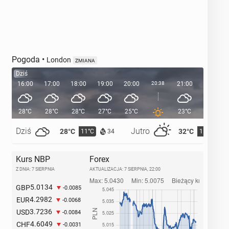
Pogoda
•
London
ZMIANA
Dziś
16:00
17:00
18:00
19:00
20:00
20:38
21:00
22:00
28°C
28°C
28°C
27°C
25°C
23°C
21°C
Dziś
Jutro
28°C
32°C
11°C
15°C
34
Kurs NBP
Forex
Z DNIA: 7 SIERPNIA
AKTUALIZACJA:
7 SIERPNIA, 22:00
5.0134
GBP
-0.0085
4.2982
EUR
-0.0068
3.7236
USD
-0.0084
4.6049
CHF
-0.0031