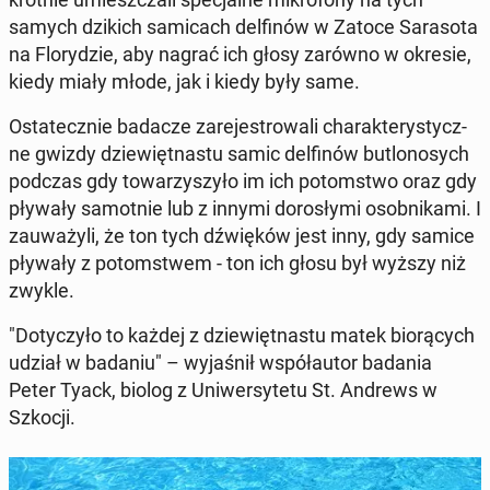
samych dzikich sa­mi­cach del­fi­nów w Zatoce Sa­ra­so­ta
na Flo­ry­dzie, aby nagrać ich głosy zarówno w okresie,
kiedy miały młode, jak i kiedy były same.
Osta­tecz­nie badacze za­re­je­stro­wa­li cha­rak­te­ry­stycz­
ne gwizdy dzie­więt­na­stu samic del­fi­nów bu­tlo­no­sych
podczas gdy to­wa­rzy­szy­ło im ich po­tom­stwo oraz gdy
pływały sa­mot­nie lub z innymi do­ro­sły­mi osob­ni­ka­mi. I
za­uwa­ży­li, że ton tych dźwię­ków jest inny, gdy samice
pływały z po­tom­stwem - ton ich głosu był wyższy niż
zwykle.
"Do­ty­czy­ło to każdej z dzie­więt­na­stu matek bio­rą­cych
udział w badaniu" – wy­ja­śnił współ­au­tor badania
Peter Tyack, biolog z Uni­wer­sy­te­tu St. Andrews w
Szkocji.