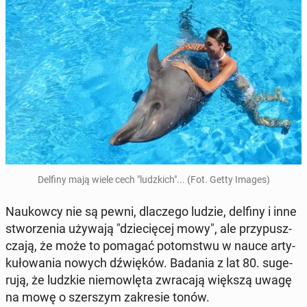
Delfiny mają wiele cech "ludz­kich"... (Fot. Getty Images)
Na­ukow­cy nie są pewni, dla­cze­go ludzie, delfiny i inne
stwo­rze­nia używają "dzie­cię­cej mowy", ale przy­pusz­
cza­ją, że może to pomagać po­tom­stwu w nauce ar­ty­
ku­ło­wa­nia nowych dźwię­ków. Badania z lat 80. su­ge­
ru­ją, że ludzkie nie­mow­lę­ta zwra­ca­ją większą uwagę
na mowę o szer­szym za­kre­sie tonów.