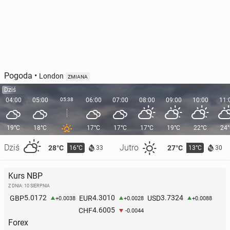
Pogoda
•
London
ZMIANA
Dziś
04:00
05:00
05:38
06:00
07:00
08:00
09:00
10:00
11:
19°C
18°C
17°C
17°C
17°C
19°C
22°C
24
Dziś
Jutro
28°C
27°C
16°C
13°C
33
30
Kurs NBP
Z DNIA: 10 SIERPNIA
5.0172
4.3010
3.7324
GBP
EUR
USD
+0.0038
+0.0028
+0.0088
4.6005
CHF
-0.0044
Forex