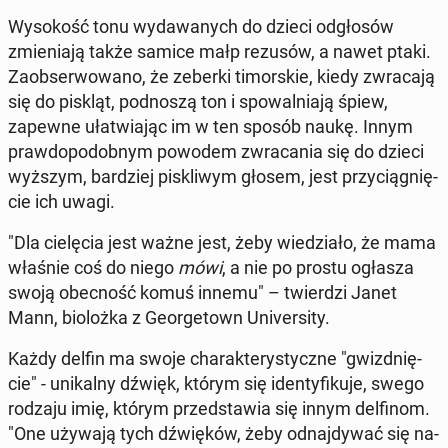
Wy­so­kość tonu wy­da­wa­nych do dzieci od­gło­sów
zmie­nia­ją także samice małp rezusów, a nawet ptaki.
Za­ob­ser­wo­wa­no, że zeberki ti­mor­skie, kiedy zwra­ca­ją
się do piskląt, pod­no­szą ton i spo­wal­nia­ją śpiew,
zapewne uła­twia­jąc im w ten sposób naukę. Innym
praw­do­po­dob­nym powodem zwra­ca­nia się do dzieci
wyższym, bar­dziej pi­skli­wym głosem, jest przy­cią­gnię­
cie ich uwagi.
"Dla cie­lę­cia jest ważne jest, żeby wie­dzia­ło, że mama
właśnie coś do niego
mówi
, a nie po prostu ogłasza
swoją obec­ność komuś innemu" – twier­dzi Janet
Mann, bio­loż­ka z Geo­r­ge­town Uni­ver­si­ty.
Każdy delfin ma swoje cha­rak­te­ry­stycz­ne "gwizd­nię­
cie" - uni­kal­ny dźwięk, którym się iden­ty­fi­ku­je, swego
rodzaju imię, którym przed­sta­wia się innym del­fi­nom.
"One używają tych dźwię­ków, żeby od­naj­dy­wać się na­