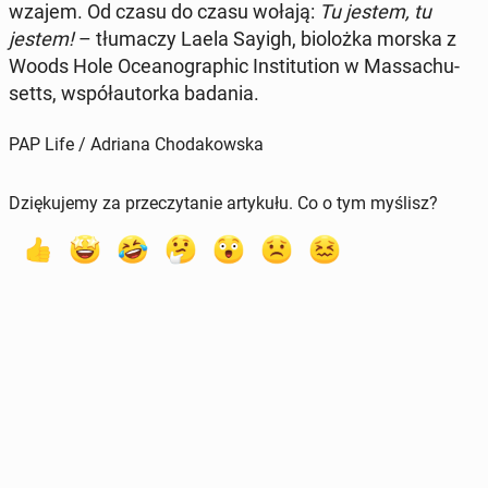
wza­jem. Od czasu do czasu wołają:
Tu jestem, tu
jestem!
– tłu­ma­czy Laela Sayigh, bio­loż­ka morska z
Woods Hole Oce­ano­gra­phic In­sti­tu­tion w Mas­sa­chu­
setts, współ­au­tor­ka badania.
PAP Life / Adriana Chodakowska
Dziękujemy za przeczytanie artykułu. Co o tym myślisz?