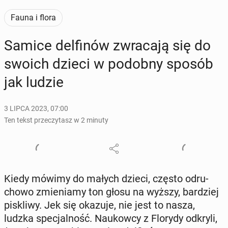
Fauna i flora
Samice del­fi­nów zwra­ca­ją się do
swoich dzieci w podobny sposób
jak ludzie
3 LIPCA 2023, 07:00
Ten tekst przeczytasz w 2 minuty
Kiedy mówimy do małych dzieci, często od­ru­
cho­wo zmie­nia­my ton głosu na wyższy, bar­dziej
pi­skli­wy. Jek się okazuje, nie jest to nasza,
ludzka spe­cjal­ność. Na­ukow­cy z Florydy odkryli,