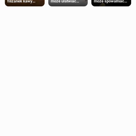
może ułatwiać
może spowalniać
filiżanek kawy
trening siłowy
starzenie
dziennie jest
bezpieczne dla
większości
dorosłych