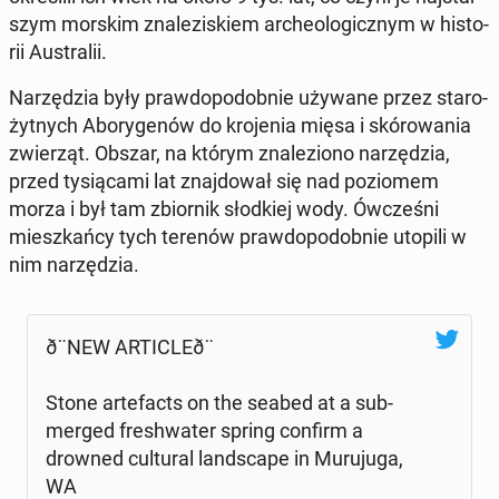
szym morskim zna­le­zi­skiem ar­che­olo­gicz­nym w hi­sto­
rii Au­stra­lii.
Na­rzę­dzia były praw­do­po­dob­nie używane przez sta­ro­
żyt­nych Abo­ry­ge­nów do kro­je­nia mięsa i skó­ro­wa­nia
zwie­rząt. Obszar, na którym zna­le­zio­no na­rzę­dzia,
przed ty­sią­ca­mi lat znaj­do­wał się nad po­zio­mem
morza i był tam zbior­nik słod­kiej wody. Ów­cze­śni
miesz­kań­cy tych terenów praw­do­po­dob­nie utopili w
nim na­rzę­dzia.
ð¨NEW AR­TIC­LE­ð¨
Stone ar­te­facts on the seabed at a sub­
mer­ged fre­sh­wa­ter spring confirm a
drowned cul­tu­ral land­sca­pe in Mu­ru­ju­ga,
WA