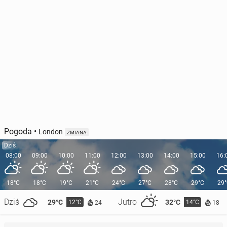
Pogoda
•
London
ZMIANA
Dziś
08:00
09:00
10:00
11:00
12:00
13:00
14:00
15:00
16:
18°C
18°C
19°C
21°C
24°C
27°C
28°C
29°C
29
Dziś
Jutro
29°C
32°C
12°C
14°C
24
18