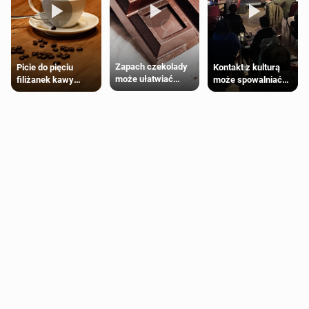
Zapach czekolady
Kontakt z kulturą
Picie do pięciu
może ułatwiać
może spowalniać
filiżanek kawy
trening siłowy
starzenie
dziennie jest
bezpieczne dla
większości
dorosłych