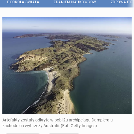
DOOKOŁA ŚWIATA
ZDANIEM NAUKOWCÓW
ZDROWA DIE
Artefakty zostały odkryte w pobliżu archipelagu Dampiera u
zachodnich wybrzeży Australii. (Fot. Getty Images)