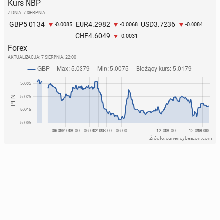
Kurs NBP
Z DNIA: 7 SIERPNIA
5.0134
4.2982
3.7236
GBP
EUR
USD
-0.0085
-0.0068
-0.0084
4.6049
CHF
-0.0031
Forex
AKTUALIZACJA:
7 SIERPNIA, 22:00
Źródło: currencybeacon.com