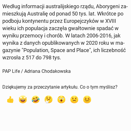
Według in­for­ma­cji au­stra­lij­skie­go rządu, Abo­ry­ge­ni za­
miesz­ku­ją Au­stra­lię od ponad 50 tys. lat. Wkrótce po
podboju kon­ty­nen­tu przez Eu­ro­pej­czy­ków w XVIII
wieku ich po­pu­la­cja zaczęła gwał­tow­nie spadać w
wyniku prze­mo­cy i chorób. W latach 2006-2016, jak
wynika z danych opu­bli­ko­wa­nych w 2020 roku w ma­
ga­zy­nie "Po­pu­la­tion, Space and Place", ich li­czeb­ność
wzrosła z 517 do 798 tys.
PAP Life / Adriana Chodakowska
Dziękujemy za przeczytanie artykułu. Co o tym myślisz?