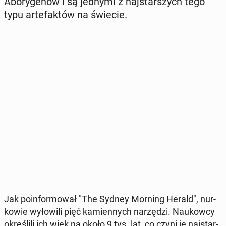
Abo­ry­ge­nów i są jednymi z naj­star­szych tego
typu ar­te­fak­tów na świecie.
Jak po­in­for­mo­wał "The Sydney Morning Herald", nur­
ko­wie wy­ło­wi­li pięć ka­mien­nych na­rzę­dzi. Na­ukow­cy
okre­śli­li ich wiek na około 9 tys. lat, co czyni je naj­star­