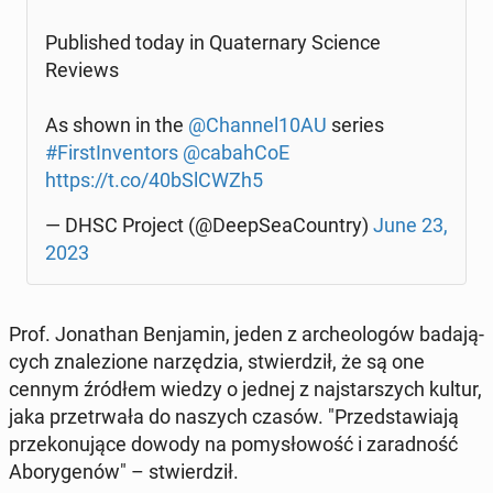
Pu­bli­shed today in Qu­ater­na­ry Science
Reviews
As shown in the
@Channel10AU
series
#Fir­stI­nven­tors
@ca­bah­CoE
https://t.co/40bSlCWZh5
— DHSC Project (@De­ep­Se­aCo­un­try)
June 23,
2023
Prof. Jo­na­than Ben­ja­min, jeden z ar­che­olo­gów ba­da­ją­
cych zna­le­zio­ne na­rzę­dzia, stwier­dził, że są one
cennym źródłem wiedzy o jednej z naj­star­szych kultur,
jaka prze­trwa­ła do naszych czasów. "Przed­sta­wia­ją
prze­ko­nu­ją­ce dowody na po­my­sło­wość i za­rad­ność
Abo­ry­ge­nów" – stwier­dził.