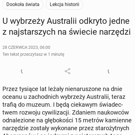
Dookoła świata
Lekcja historii
U wy­brze­ży Au­stra­lii odkryto jedne
z naj­star­szych na świecie na­rzę­dzi
28 CZERWCA 2023, 06:00
Ten tekst przeczytasz w 1 minutę
Przez tysiące lat leżały nie­na­ru­szo­ne na dnie
oceanu u za­chod­nich wy­brze­ży Au­stra­lii, teraz
trafią do muzeum. I będą cie­ka­wym świa­dec­
twem rozwoju cy­wi­li­za­cji. Zdaniem na­ukow­ców
od­na­le­zio­ne na głę­bo­ko­ści 15 metrów ka­mien­ne
na­rzę­dzie zostały wy­ko­na­ne przez sta­ro­żyt­nych