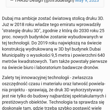
— THR3D Design (@thr3ddesign)
May 9, 2023
Dubaj ma ambicje zostać świa­to­wą stolicą druku 3D.
Już w 2018 roku władze tego emiratu wpro­wa­dzi­ły
"stra­te­gię druku 3D", zgodnie z którą do 2030 roku 25
proc. nowych bu­dyn­ków zo­sta­nie wy­bu­do­wa­nych w
tej tech­no­lo­gii. Do 2019 roku naj­więk­szą na świecie
kon­struk­cją wy­dru­ko­wa­ną w 3D był budynek Dubai
Mu­ni­ci­pa­li­ty o wy­so­ko­ści 9,5 metra i po­wierzch­ni 640
metrów kwa­dra­to­wych. Tam także po­wsta­ły pierw­sze
na świecie biuro i la­bo­ra­to­rium ba­daw­cze dronów.
Zalety tej in­no­wa­cyj­nej tech­no­lo­gii - zwłasz­cza
oszczęd­ność czasu i ma­te­ria­łu oraz łatwość po­wie­la­
nia pro­jek­tu - spra­wia­ją, że druk 3D wy­ko­rzy­sty­wa­ny
jest nie tylko do budowy naj­bar­dziej spek­ta­ku­lar­nych i
pre­sti­żo­wych obiek­tów. Tech­no­lo­gia ta spraw­dza się
do­sko­na­le tam, gdzie trzeba szybko po­sta­wić wiele