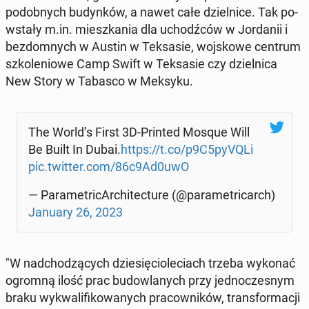
po­dob­nych bu­dyn­ków, a nawet całe dziel­ni­ce. Tak po­
wsta­ły m.in. miesz­ka­nia dla uchodź­ców w Jor­da­nii i
bez­dom­nych w Austin w Tek­sa­sie, woj­sko­we centrum
szko­le­nio­we Camp Swift w Tek­sa­sie czy dziel­ni­ca
New Story w Tabasco w Meksyku.
The World’s First 3D-Printed Mosque Will
Be Built In Dubai.
https://t.co/p9C5pyVQLi
pic.twitter.com/86c9Ad0uwO
— Pa­ra­me­tri­cAr­chi­tec­tu­re (@pa­ra­me­tri­carch)
January 26, 2023
"W nad­cho­dzą­cych dzie­się­cio­le­ciach trzeba wykonać
ogromną ilość prac bu­dow­la­nych przy jed­no­cze­snym
braku wy­kwa­li­fi­ko­wa­nych pra­cow­ni­ków, trans­for­ma­cji