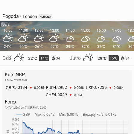
Pogoda
•
London
ZMIANA
Dziś
10:00
11:00
12:00
13:00
14:00
15:00
16:00
17:00
18:
24°C
24°C
26°C
27°C
29°C
32°C
32°C
31°C
30
Dziś
Jutro
32°C
29°C
14°C
15°C
34
34
Kurs NBP
Z DNIA: 7 SIERPNIA
5.0134
4.2982
3.7236
GBP
EUR
USD
-0.0085
-0.0068
-0.0084
4.6049
CHF
-0.0031
Forex
AKTUALIZACJA:
7 SIERPNIA, 22:00