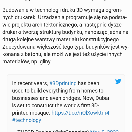
Bu­do­wa­nie w tech­no­lo­gii druku 3D wymaga ogrom­
nych dru­ka­rek. Urzą­dze­nia pro­gra­mu­je się na pod­sta­
wie pro­jek­tu ar­chi­tek­to­nicz­ne­go, a na­stęp­nie dysze
dru­kar­ki tworzą struk­tu­rę budynku, na­no­sząc jedna na
drugą kolejne warstwy ma­te­ria­łu kon­struk­cyj­ne­go.
Zde­cy­do­wa­na więk­szość tego typu bu­dyn­ków jest wy­
ko­na­na z betonu, ale możliwe jest też użycie innych
ma­te­ria­łów, np. gliny.
In recent years,
#3Dprin­ting
has been
used to build eve­ry­thing from homes to
bu­si­nesses and even bridges. Now, Dubai
is set to con­struct the world's first 3D-
printed mosque.
https://t.co/nQlXowktm4
#tech­no­lo­gy