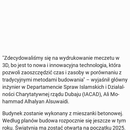
"Zde­cy­do­wa­li­śmy się na wy­dru­ko­wa­nie meczetu w
3D, bo jest to nowa i in­no­wa­cyj­na tech­no­lo­gia, która
pozwoli za­osz­czę­dzić czas i zasoby w po­rów­na­niu z
tra­dy­cyj­ny­mi me­to­da­mi bu­do­wa­nia" – wy­ja­śnił główny
in­ży­nier w De­par­ta­men­cie Spraw Is­lam­skich i Dzia­łal­
no­ści Cha­ry­ta­tyw­nej rządu Dubaju (IACAD), Ali Mo­
ham­mad Al­ha­ly­an Al­su­wa­idi.
Budynek zo­sta­nie wy­ko­na­ny z mie­szan­ki be­to­no­wej.
Według planów budowa roz­pocz­nie się jeszcze w tym
roku. Świą­ty­nia ma zostać otwarta na po­cząt­ku 2025.