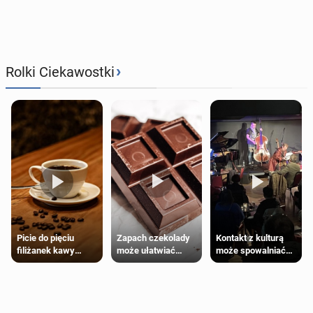
›
Rolki Ciekawostki
Zapach czekolady
Kontakt z kulturą
Picie do pięciu
może ułatwiać
może spowalniać
filiżanek kawy
trening siłowy
starzenie
dziennie jest
bezpieczne dla
większości
dorosłych