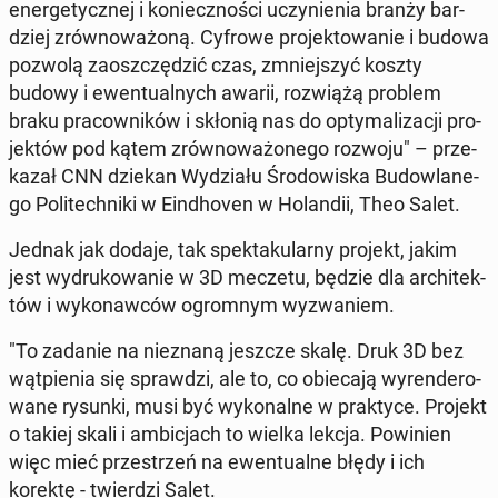
ener­ge­tycz­nej i ko­niecz­no­ści uczy­nie­nia branży bar­
dziej zrów­no­wa­żo­ną. Cyfrowe pro­jek­to­wa­nie i budowa
pozwolą za­osz­czę­dzić czas, zmniej­szyć koszty
budowy i ewen­tu­al­nych awarii, roz­wią­żą problem
braku pra­cow­ni­ków i skłonią nas do opty­ma­li­za­cji pro­
jek­tów pod kątem zrów­no­wa­żo­ne­go rozwoju" – prze­
ka­zał CNN dziekan Wy­dzia­łu Śro­do­wi­ska Bu­dow­la­ne­
go Po­li­tech­ni­ki w Ein­dho­ven w Ho­lan­dii, Theo Salet.
Jednak jak dodaje, tak spek­ta­ku­lar­ny projekt, jakim
jest wy­dru­ko­wa­nie w 3D meczetu, będzie dla ar­chi­tek­
tów i wy­ko­naw­ców ogrom­nym wy­zwa­niem.
"To zadanie na nie­zna­ną jeszcze skalę. Druk 3D bez
wąt­pie­nia się spraw­dzi, ale to, co obie­ca­ją wy­ren­de­ro­
wa­ne rysunki, musi być wy­ko­nal­ne w prak­ty­ce. Projekt
o takiej skali i am­bi­cjach to wielka lekcja. Po­wi­nien
więc mieć prze­strzeń na ewen­tu­al­ne błędy i ich
korektę - twier­dzi Salet.