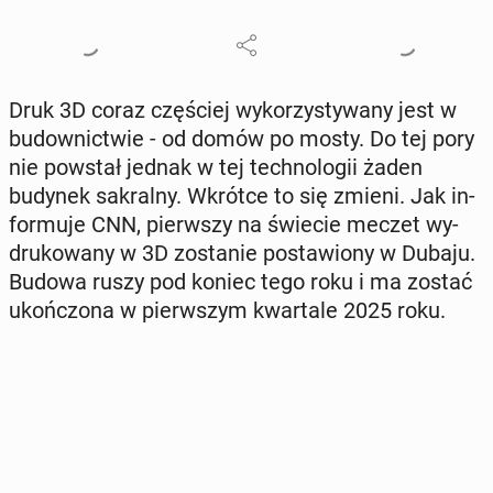
Druk 3D coraz czę­ściej wy­ko­rzy­sty­wa­ny jest w
bu­dow­nic­twie - od domów po mosty. Do tej pory
nie powstał jednak w tej tech­no­lo­gii żaden
budynek sa­kral­ny. Wkrótce to się zmieni. Jak in­
for­mu­je CNN, pierw­szy na świecie meczet wy­
dru­ko­wa­ny w 3D zo­sta­nie po­sta­wio­ny w Dubaju.
Budowa ruszy pod koniec tego roku i ma zostać
ukoń­czo­na w pierw­szym kwar­ta­le 2025 roku.