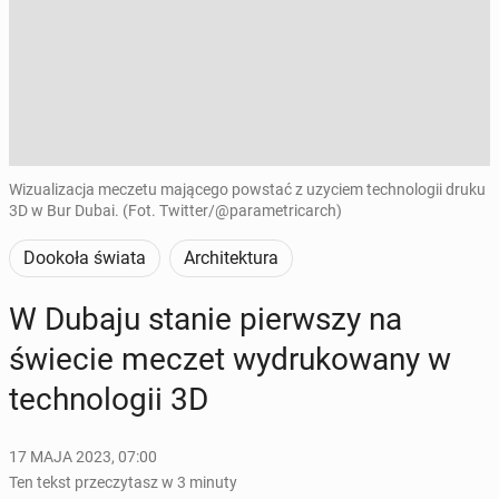
Wizualizacja meczetu mającego powstać z uzyciem technologii druku
3D w Bur Dubai. (Fot. Twitter/@parametricarch)
Dookoła świata
Architektura
W Dubaju stanie pierw­szy na
świecie meczet wy­dru­ko­wa­ny w
tech­no­lo­gii 3D
17 MAJA 2023, 07:00
Ten tekst przeczytasz w 3 minuty