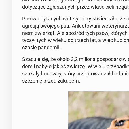
do­ty­czą­ce zgła­sza­nych przez wła­ści­cie­li ne­
Połowa py­ta­nych we­te­ry­na­rzy stwier­dzi­ła, że 
agresją swojego psa. An­kie­to­wa­ni we­te­ry­na­r
niem zwie­rząt. Ale spośród tych psów, których
ty­czył tych w wieku do trzech lat, a więc ku­pio
czasie pan­de­mii.
Szacuje się, że około 3,2 miliona go­spo­darstw 
de­mii nabyło jakieś zwierzę. W wielu przy­pad­ka
szukały hodowcy, który prze­pro­wa­dzał badania we­
szcze­nię przed zakupem.