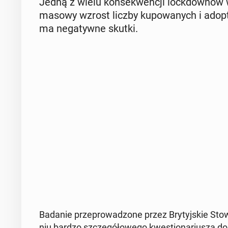
Jedną z wielu kon­se­kwen­cji lock­dow­nów w
masowy wzrost liczby ku­po­wa­nych i ad­op
ma ne­ga­tyw­ne skutki.
Badanie prze­pro­wa­dzo­ne przez Bry­tyj­skie Sto­wa­
niu bardzo szcze­gó­ło­we­go kwe­stio­na­riu­sza do