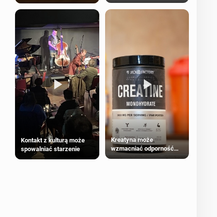
bezpieczne dla
większości dorosłych
Kreatyna może
Kontakt z kulturą może
wzmacniać odporność
spowalniać starzenie
przeciw nowotworom