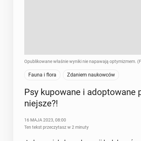
Opublikowane właśnie wyniki nie napawają optymizmem. (
Fauna i flora
Zdaniem naukowców
Psy ku­po­wa­ne i ad­op­to­wa­ne
niej­sze?!
16 MAJA 2023, 08:00
Ten tekst przeczytasz w 2 minuty