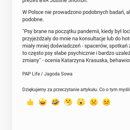
pre­zes BVA Justine Shotton.
W Polsce nie pro­wa­dzo­no po­dob­nych badań, ale
podobne.
"Psy brane na po­cząt­ku pan­de­mii, kiedy był loc
przy­jeż­dża­ły do mnie na kon­sul­ta­cje lub do h
miały mniej do­świad­czeń - spa­ce­rów, spotkań 
to często psy słabe psy­chicz­nie i bardzo uza­leż­
zmiany" - ocenia Ka­ta­rzy­na Kra­su­ska, be­ha­wi
PAP Life / Jagoda Sowa
Dziękujemy za przeczytanie artykułu. Co o tym myśl