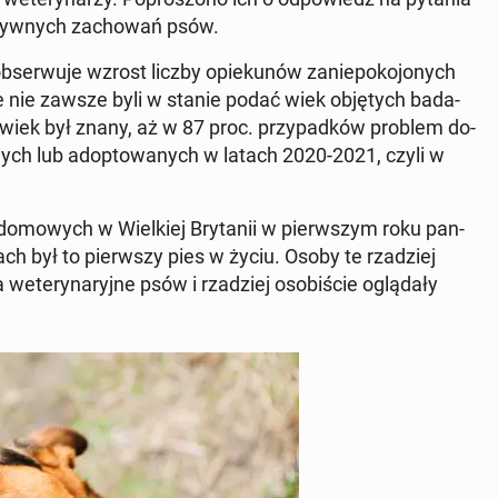
ga­tyw­nych za­cho­wań psów.
ob­ser­wu­je wzrost liczby opie­ku­nów za­nie­po­ko­jo­nych
ze nie zawsze byli w stanie podać wiek ob­ję­tych ba­da­
 wiek był znany, aż w 87 proc. przy­pad­ków problem do­
­nych lub ad­op­to­wa­nych w latach 2020-2021, czyli w
do­mo­wych w Wiel­kiej Bry­ta­nii w pierw­szym roku pan­
ch był to pierw­szy pies w życiu. Osoby te rza­dziej
te­ry­na­ryj­ne psów i rza­dziej oso­bi­ście oglą­da­ły