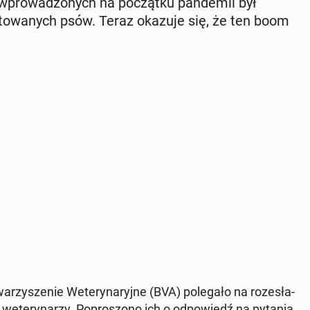
pro­wa­dzo­nych na po­cząt­ku pan­de­mii był
­to­wa­nych psów. Teraz okazuje się, że ten boom
rzy­sze­nie We­te­ry­na­ryj­ne (BVA) po­le­ga­ło na ro­ze­sła­
 we­te­ry­na­rzy. Po­pro­szo­no ich o od­po­wiedź na pytania