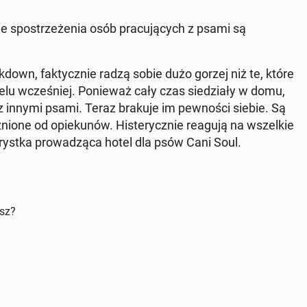
 spo­strze­że­nia osób pra­cu­ją­cych z psami są
k­down, fak­tycz­nie radzą sobie dużo gorzej niż te, które
otelu wcze­śniej. Po­nie­waż cały czas sie­dzia­ły w domu,
z innymi psami. Teraz brakuje im pew­no­ści siebie. Są
nio­ne od opie­ku­nów. Hi­ste­rycz­nie reagują na wszel­kie
o­ryst­ka pro­wa­dzą­ca hotel dla psów Cani Soul.
isz?