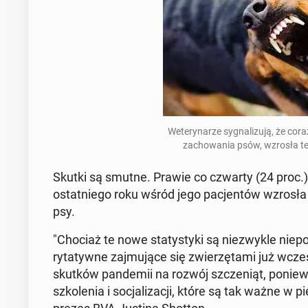
We­te­ry­na­rze sy­gna­li­zu­ją, że co
za­cho­wa­nia psów, wzrosła te
Skutki są smutne. Prawie co czwarty (24 proc.) z 
ostat­nie­go roku wśród jego pa­cjen­tów wzrosła 
psy.
"Chociaż te nowe sta­ty­sty­ki są nie­zwy­kle nie­po­ko
ry­ta­tyw­ne zaj­mu­ją­ce się zwie­rzę­ta­mi już wcze
skutków pan­de­mii na rozwój szcze­niąt, po­nie­waż 
szko­le­nia i so­cja­li­za­cji, które są tak ważne 