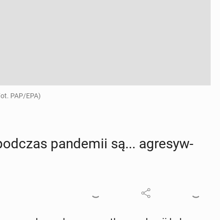
Fot. PAP/EPA)
 podczas pan­de­mii są... agre­syw­