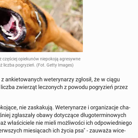
raz czę­ściej opie­ku­nów nie­po­ko­ją agre­syw­ne
ż liczba po­gry­zień. (Fot. Getty Images)
an­kie­to­wa­nych we­te­ry­na­rzy zgłosił, że w ciągu
liczba zwie­rząt le­czo­nych z powodu po­gry­zień przez
­ją­ce, nie za­ska­ku­ją. We­te­ry­na­rze i or­ga­ni­za­cje cha­
­śniej zgła­sza­ły obawy do­ty­czą­ce dłu­go­ter­mi­no­wych
wła­ści­cie­le nie mieli moż­li­wo­ści ich od­po­wied­nie­go
w pierw­szych mie­sią­cach ich życia psa" - zauważa wi­ce­