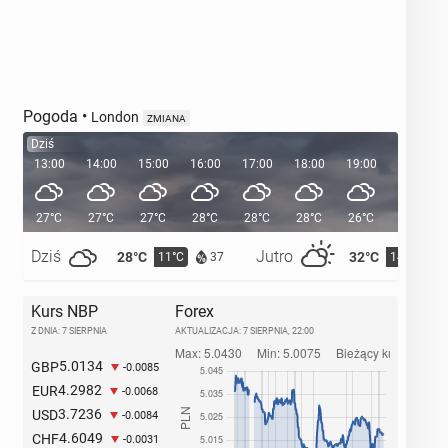
Pogoda
•
London
ZMIANA
Dziś
13:00
14:00
15:00
16:00
17:00
18:00
19:00
20:00
27°C
27°C
27°C
28°C
28°C
28°C
26°C
24°C
Dziś
Jutro
28°C
32°C
11°C
14°C
37
Kurs NBP
Forex
Z DNIA: 7 SIERPNIA
AKTUALIZACJA:
7 SIERPNIA, 22:00
5.0134
GBP
-0.0085
4.2982
EUR
-0.0068
3.7236
USD
-0.0084
4.6049
CHF
-0.0031