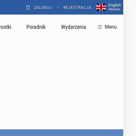
English
•
ZALOGUJ
REJESTRACJA
Version
ostki
Poradnik
Wydarzenia
Menu