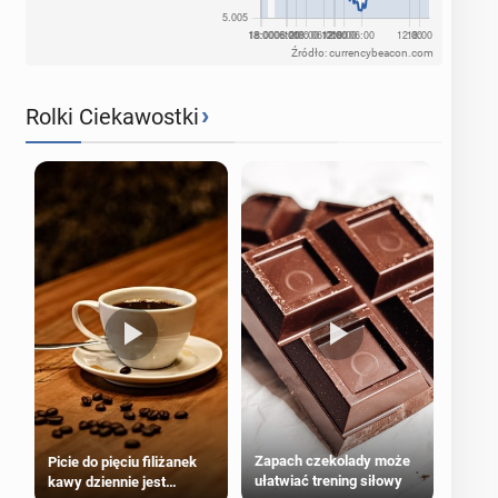
Źródło: currencybeacon.com
›
Rolki Ciekawostki
Zapach czekolady może
Picie do pięciu filiżanek
ułatwiać trening siłowy
kawy dziennie jest