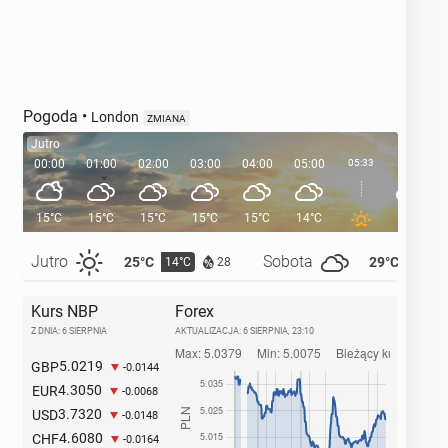
Pogoda
•
London
ZMIANA
Jutro
00:00
01:00
02:00
03:00
04:00
05:00
05:33
06:00
15°C
15°C
15°C
15°C
15°C
14°C
14°C
Jutro
Sobota
25°C
29°C
14°C
14°C
28
Kurs NBP
Forex
Z DNIA: 6 SIERPNIA
AKTUALIZACJA:
6 SIERPNIA, 23:10
5.0219
GBP
-0.0144
4.3050
EUR
-0.0068
3.7320
USD
-0.0148
4.6080
CHF
-0.0164