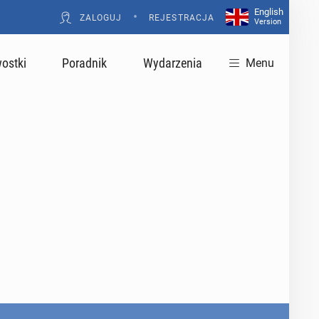
English
•
ZALOGUJ
REJESTRACJA
Version
ostki
Poradnik
Wydarzenia
Menu