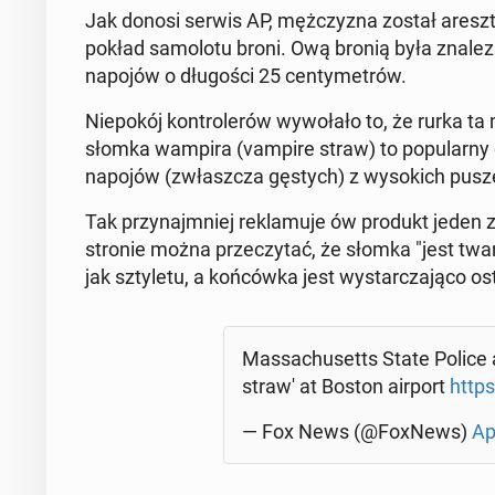
Jak donosi serwis AP, męż­czy­zna został aresz­t
pokład sa­mo­lo­tu broni. Ową bronią była zna­le
napojów o dłu­go­ści 25 cen­ty­me­trów.
Nie­po­kój kon­tro­le­rów wy­wo­ła­ło to, że rurka
słomka wampira (vampire straw) to po­pu­lar­n
napojów (zwłasz­cza gęstych) z wy­so­kich puszek i
Tak przy­naj­mniej re­kla­mu­je ów produkt jeden
stronie można prze­czy­tać, że słomka "jest twar
jak szty­le­tu, a koń­ców­ka jest wy­star­cza­ją­co o
Mas­sa­chu­setts State Police a
straw' at Boston airport
http
— Fox News (@FoxNews)
Ap