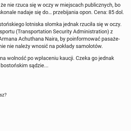
że nie rzuca się w oczy w miej­scach pu­blicz­nych, bo
o­na­le nadaje się do… prze­bi­ja­nia opon. Cena: 85 dol.
o­stoń­skie­go lot­ni­ska słomka jednak rzuciła się w oczy.
or­tu (Trans­por­ta­tion Se­cu­ri­ty Ad­mi­ni­stra­tion) z
Armana Achu­tha­na Naira, by po­in­for­mo­wać pa­sa­że­
z­nie nie należy wnosić na pokłady sa­mo­lo­tów.
ł na wolność po wpła­ce­niu kaucji. Czeka go jednak
bo­stoń­skim sądzie...
isz?