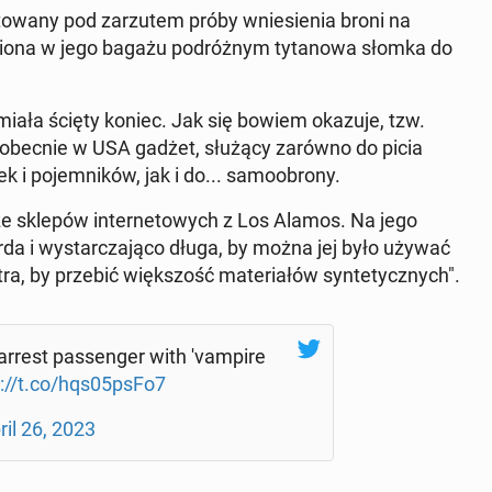
o­wa­ny pod za­rzu­tem próby wnie­sie­nia broni na
­zio­na w jego bagażu po­dróż­nym ty­ta­no­wa słomka do
 ta miała ścięty koniec. Jak się bowiem okazuje, tzw.
y obecnie w USA gadżet, służący zarówno do picia
 po­jem­ni­ków, jak i do... sa­mo­obro­ny.
 ze sklepów in­ter­ne­to­wych z Los Alamos. Na jego
da i wy­star­cza­ją­co długa, by można jej było używać
stra, by przebić więk­szość ma­te­ria­łów syn­te­tycz­nych".
rrest pas­sen­ger with 'vam­pi­re
s://t.co/hqs05psFo7
ril 26, 2023