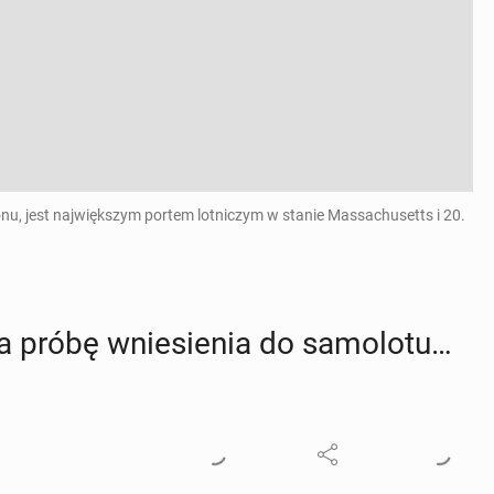
u, jest największym portem lotniczym w stanie Massachusetts i 20.
a próbę wnie­sie­nia do sa­mo­lo­tu…