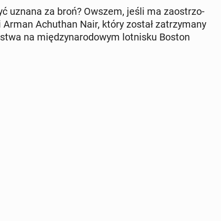
yć uznana za broń? Owszem, jeśli ma za­ostrzo­
i Arman Achu­than Nair, który został za­trzy­ma­ny
eń­stwa na mię­dzy­na­ro­do­wym lot­ni­sku Boston