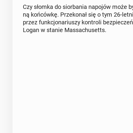
Czy słomka do sior­ba­nia napojów może b
ną koń­ców­kę. Prze­ko­nał się o tym 26-letn
przez funk­cjo­na­riu­szy kon­tro­li bez­pie­cz
Logan w stanie Mas­sa­chu­setts.