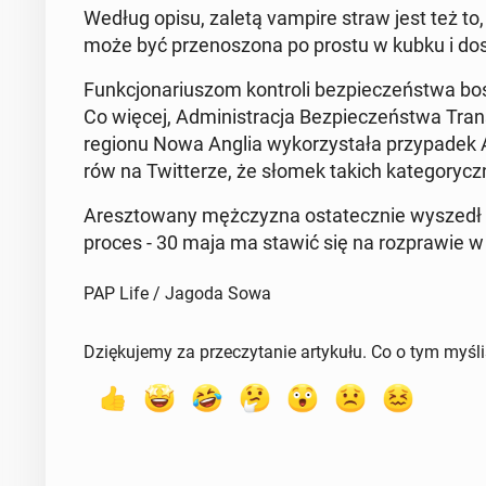
Według opisu, zaletą vampire straw jest też to, 
może być prze­no­szo­na po prostu w kubku i do­sk
Funk­cjo­na­riu­szom kon­tro­li bez­pie­czeń­stwa b
Co więcej, Ad­mi­ni­stra­cja Bez­pie­czeń­stwa Trans­p
regionu Nowa Anglia wy­ko­rzy­sta­ła przy­pa­dek 
rów na Twit­te­rze, że słomek takich ka­te­go­ryc
Aresz­to­wa­ny męż­czy­zna osta­tecz­nie wyszed
proces - 30 maja ma stawić się na roz­pra­wie w 
PAP Life / Jagoda Sowa
Dziękujemy za przeczytanie artykułu. Co o tym myśl