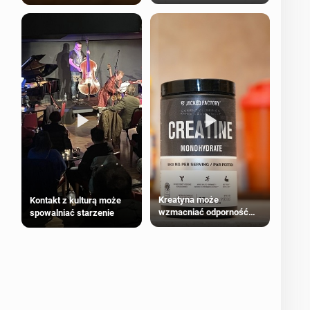
bezpieczne dla
większości dorosłych
Kreatyna może
Kontakt z kulturą może
wzmacniać odporność
spowalniać starzenie
przeciw nowotworom