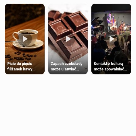
Zapach czekolady
Kontakt z kulturą
Picie do pięciu
może ułatwiać
może spowalniać
filiżanek kawy
trening siłowy
starzenie
dziennie jest
bezpieczne dla
większości
dorosłych