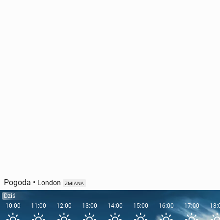
Pogoda
•
London
ZMIANA
Dziś
10:00
11:00
12:00
13:00
14:00
15:00
16:00
17:00
18: