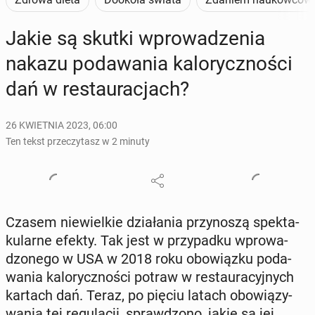
Jakie są skutki wpro­wa­dze­nia
nakazu po­da­wa­nia ka­lo­rycz­no­ści
dań w re­stau­ra­cjach?
26 KWIETNIA 2023, 06:00
Ten tekst przeczytasz w 2 minuty
Czasem nie­wiel­kie dzia­ła­nia przy­no­szą spek­ta­
ku­lar­ne efekty. Tak jest w przy­pad­ku wpro­wa­
dzo­ne­go w USA w 2018 roku obo­wiąz­ku po­da­
wa­nia ka­lo­rycz­no­ści potraw w re­stau­ra­cyj­nych
kartach dań. Teraz, po pięciu latach obo­wią­zy­
wa­nia tej re­gu­la­cji, spraw­dzo­no, jakie są jej