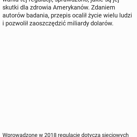
skutki dla zdrowia Ame­ry­ka­nów. Zdaniem
autorów badania, przepis ocalił życie wielu ludzi
i po­zwo­lił za­osz­czę­dzić mi­liar­dy dolarów.
Wpro­wa­dzo­ne w 2018 re­gu­la­cje dotyczą sie­cio­wych