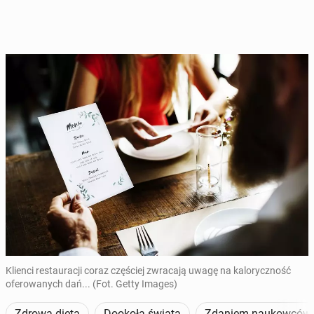
Klienci restauracji coraz częściej zwracają uwagę na kaloryczność
oferowanych dań... (Fot. Getty Images)
Zdrowa dieta
Dookoła świata
Zdaniem naukowców