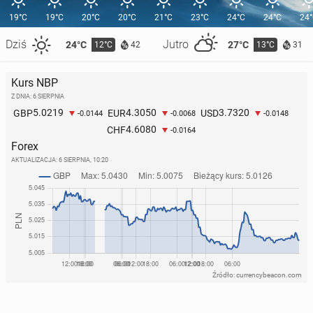
19°C
19°C
20°C
20°C
21°C
23°C
24°C
24°C
24
Dziś
Jutro
24°C
27°C
12°C
13°C
42
31
Kurs NBP
Z DNIA: 6 SIERPNIA
5.0219
4.3050
3.7320
GBP
EUR
USD
-0.0144
-0.0068
-0.0148
4.6080
CHF
-0.0164
Forex
AKTUALIZACJA:
6 SIERPNIA, 10:20
Źródło: currencybeacon.com