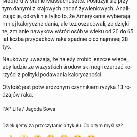
Medford w stanie Mas­sa­chu­setts. Po­słu­ży­li się przy
tym danymi z kra­jo­wych badań ży­wie­nio­wych. Ana­li­
zu­jąc je, odkryli nie tylko to, że Ame­ry­ka­nie wy­bie­ra­ją
mniej ka­lo­rycz­ne dania, ale też osza­co­wa­li, że dzięki
tej zmianie nawyków wśród osób w wieku od 20 do 65
lat liczba przy­pad­ków raka spadnie o co naj­mniej 28
tys.
Na­ukow­cy uważają, że należy zrobić jeszcze więcej,
aby ludzie ze wszyst­kich śro­do­wisk mogli czerpać ko­
rzy­ści z po­li­ty­ki po­da­wa­nia ka­lo­rycz­no­ści.
Otyłość jest po­twier­dzo­nym czyn­ni­kiem ryzyka 13 ro­
dza­jów raka.
PAP Life / Jagoda Sowa
Dziękujemy za przeczytanie artykułu. Co o tym myślisz?