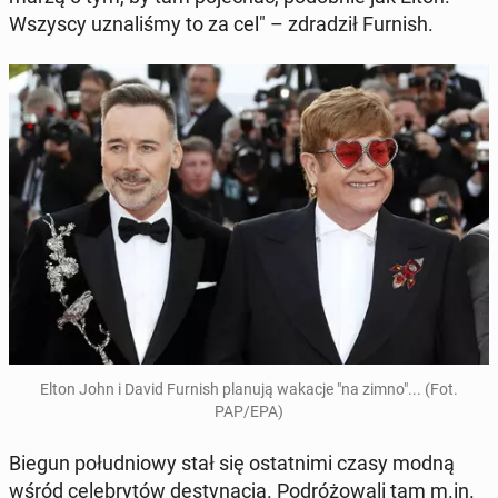
Wszyscy uzna­li­śmy to za cel" – zdra­dził Furnish.
Elton John i David Furnish planują wakacje "na zimno"... (Fot.
PAP/EPA)
Biegun po­łu­dnio­wy stał się ostat­ni­mi czasy modną
wśród ce­le­bry­tów de­sty­na­cją. Po­dró­żo­wa­li tam m.in.