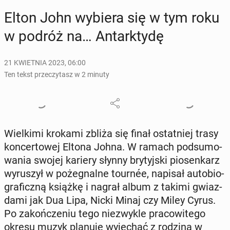
Elton John wybiera się w tym roku
w podróż na… An­tark­ty­dę
21 KWIETNIA 2023, 06:00
Ten tekst przeczytasz w 2 minuty
Wiel­ki­mi krokami zbliża się finał ostat­niej trasy
kon­cer­to­wej Eltona Johna. W ramach pod­su­mo­
wa­nia swojej kariery słynny bry­tyj­ski pio­sen­karz
wy­ru­szył w po­że­gnal­ne tournée, napisał au­to­bio­
gra­ficz­ną książkę i nagrał album z takimi gwiaz­
da­mi jak Dua Lipa, Nicki Minaj czy Miley Cyrus.
Po za­koń­cze­niu tego nie­zwy­kle pra­co­wi­te­go
okresu muzyk planuje wy­je­chać z rodziną w