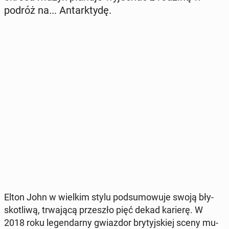
podróż na... An­tark­ty­dę.
Elton John w wielkim stylu pod­su­mo­wu­je swoją bły­
sko­tli­wą, trwa­ją­cą prze­szło pięć dekad karierę. W
2018 roku le­gen­dar­ny gwiaz­dor bry­tyj­skiej sceny mu­