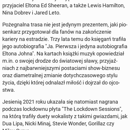
przy­ja­ciel Eltona Ed Sheeran, a także Lewis Ha­mil­ton,
Nina Dobrev i Jared Leto.
Po­że­gnal­na trasa nie jest jedynym pre­zen­tem, jaki pio­
sen­karz przy­go­to­wał dla fanów na za­koń­cze­nie
kariery na es­tra­dzie. Trzy lata temu do księ­garń trafiła
jego au­to­bio­gra­fia "Ja. Pierw­sza i jedyna au­to­bio­gra­fia
Eltona Johna". Na kartach książki muzyk opo­wie­dział
m.in. o swojej drodze do świa­to­wej sławy, przy­jaź­
niach z naj­barw­niej­szy­mi po­sta­cia­mi show-biznesu
oraz dia­me­tral­nej zmianie do­tych­cza­so­we­go stylu
życia, dzięki której od­na­lazł miłość i dojrzał do oj­co­
stwa.
Je­sie­nią 2021 roku ukazała się na­to­miast nagrana
podczas lock­dow­nu płyta "The Lock­down Ses­sions",
na którą trafiły duety wo­ka­li­sty z takimi gwiaz­da­mi, jak
Dua Lipa, Nicki Minaj, Stevie Wonder, Go­ril­laz czy