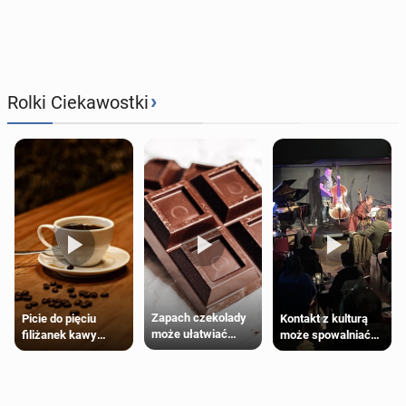
›
Rolki Ciekawostki
Zapach czekolady
Kontakt z kulturą
Picie do pięciu
może ułatwiać
może spowalniać
filiżanek kawy
trening siłowy
starzenie
dziennie jest
bezpieczne dla
większości
dorosłych