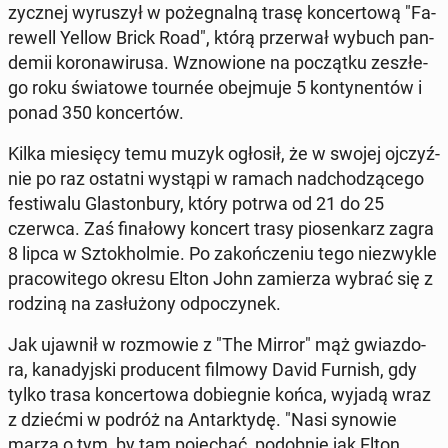
zycz­nej wy­ru­szył w po­że­gnal­ną trasę kon­cer­to­wą "Fa­
re­well Yellow Brick Road", którą prze­rwał wybuch pan­
de­mii ko­ro­na­wi­ru­sa. Wzno­wio­ne na po­cząt­ku ze­szłe­
go roku świa­to­we tournée obej­mu­je 5 kon­ty­nen­tów i
ponad 350 kon­cer­tów.
Kilka mie­się­cy temu muzyk ogłosił, że w swojej oj­czyź­
nie po raz ostatni wystąpi w ramach nad­cho­dzą­ce­go
fe­sti­wa­lu Gla­ston­bu­ry, który potrwa od 21 do 25
czerwca. Zaś fi­na­ło­wy koncert trasy pio­sen­karz zagra
8 lipca w Sztok­hol­mie. Po za­koń­cze­niu tego nie­zwy­kle
pra­co­wi­te­go okresu Elton John za­mie­rza wybrać się z
rodziną na za­słu­żo­ny od­po­czy­nek.
Jak ujawnił w roz­mo­wie z "The Mirror" mąż gwiaz­do­
ra, ka­na­dyj­ski pro­du­cent filmowy David Furnish, gdy
tylko trasa kon­cer­to­wa do­bie­gnie końca, wyjadą wraz
z dziećmi w podróż na An­tark­ty­dę. "Nasi synowie
marzą o tym, by tam po­je­chać, po­dob­nie jak Elton.