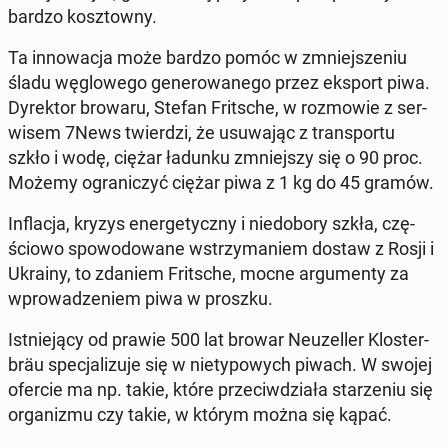
bardzo kosz­tow­ny.
Ta in­no­wa­cja może bardzo pomóc w zmniej­sze­niu
śladu wę­glo­we­go ge­ne­ro­wa­ne­go przez eksport piwa.
Dy­rek­tor browaru, Stefan Frit­sche, w roz­mo­wie z ser­
wi­sem 7News twier­dzi, że usu­wa­jąc z trans­por­tu
szkło i wodę, ciężar ładunku zmniej­szy się o 90 proc.
Możemy ogra­ni­czyć ciężar piwa z 1 kg do 45 gramów.
In­fla­cja, kryzys ener­ge­tycz­ny i nie­do­bo­ry szkła, czę­
ścio­wo spo­wo­do­wa­ne wstrzy­ma­niem dostaw z Rosji i
Ukrainy, to zdaniem Frit­sche, mocne ar­gu­men­ty za
wpro­wa­dze­niem piwa w proszku.
Ist­nie­ją­cy od prawie 500 lat browar Neu­zel­ler Klo­ster­
bräu spe­cja­li­zu­je się w nie­ty­po­wych piwach. W swojej
ofercie ma np. takie, które prze­ciw­dzia­ła sta­rze­niu się
or­ga­ni­zmu czy takie, w którym można się kąpać.