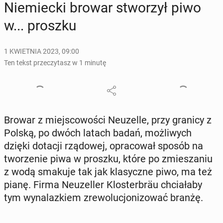
Nie­miec­ki browar stwo­rzył piwo
w... proszku
1 KWIETNIA 2023, 09:00
Ten tekst przeczytasz w 1 minutę
Browar z miej­sco­wo­ści Neu­zel­le, przy granicy z
Polską, po dwóch latach badań, moż­li­wych
dzięki dotacji rzą­do­wej, opra­co­wał sposób na
two­rze­nie piwa w proszku, które po zmie­sza­niu
z wodą smakuje tak jak kla­sycz­ne piwo, ma też
pianę. Firma Neu­zel­ler Klo­ster­bräu chcia­ła­by
tym wy­na­laz­kiem zre­wo­lu­cjo­ni­zo­wać branżę.