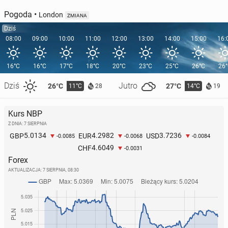
Pogoda
•
London
ZMIANA
Dziś
08:00
09:00
10:00
11:00
12:00
13:00
14:00
15:00
16:
16°C
16°C
17°C
18°C
20°C
23°C
25°C
26°C
26
Dziś
Jutro
26°C
27°C
11°C
14°C
28
19
Kurs NBP
Z DNIA: 7 SIERPNIA
5.0134
4.2982
3.7236
GBP
EUR
USD
-0.0085
-0.0068
-0.0084
4.6049
CHF
-0.0031
Forex
AKTUALIZACJA:
7 SIERPNIA, 08:30