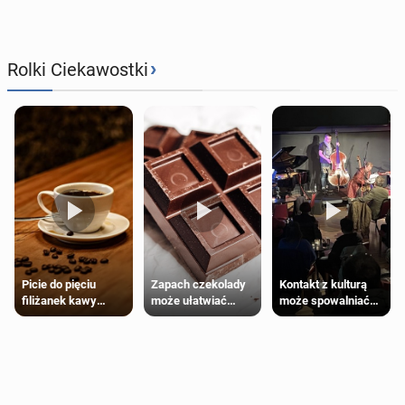
›
Rolki Ciekawostki
Zapach czekolady
Kontakt z kulturą
Picie do pięciu
może ułatwiać
może spowalniać
filiżanek kawy
trening siłowy
starzenie
dziennie jest
bezpieczne dla
większości
dorosłych