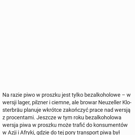
Na razie piwo w proszku jest tylko bez­al­ko­ho­lo­we – w
wersji lager, pilzner i ciemne, ale browar Neu­zel­ler Klo­
ster­bräu planuje wkrótce za­koń­czyć prace nad wersją
z pro­cen­ta­mi. Jeszcze w tym roku bez­al­ko­ho­lo­wa
wersja piwa w proszku może trafić do kon­su­men­tów
w Azji i Afryki, gdzie do tej pory trans­port piwa był