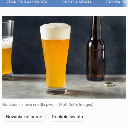
ZDANIEM NAUKOWCÓW
DOOKOŁA ŚWIATA
ZDROWA DIE
Nadchodzi nowa era dla piwa... (Fot. Getty Images)
Nowinki kulinarne
Dookoła świata