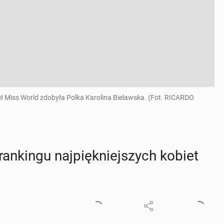
uł Miss World zdobyła Polka Karolina Bielawska. (Fot. RICARDO
n­kin­gu naj­pięk­niej­szych kobiet