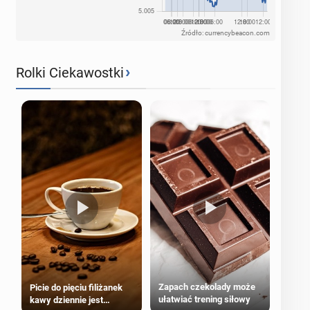
Źródło: currencybeacon.com
›
Rolki Ciekawostki
Zapach czekolady może
Picie do pięciu filiżanek
ułatwiać trening siłowy
kawy dziennie jest