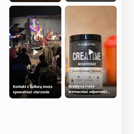
bezpieczne dla
większości dorosłych
Kreatyna może
Kontakt z kulturą może
wzmacniać odporność
spowalniać starzenie
przeciw nowotworom