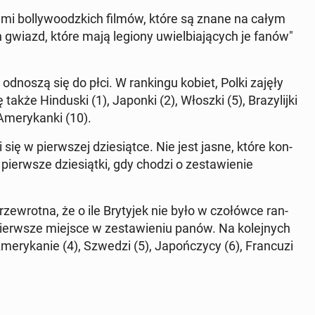
a­mi bol­ly­wo­odz­kich filmów, które są znane na całym
ch gwiazd, które mają legiony uwiel­bia­ją­cych je fanów"
o, odnoszą się do płci. W ran­kin­gu kobiet, Polki zajęły
kże Hin­du­ski (1), Japonki (2), Włoszki (5), Bra­zy­lij­ki
 Ame­ry­kan­ki (10).
i się w pierw­szej dzie­siąt­ce. Nie jest jasne, które kon­
 pierw­sze dzie­siąt­ki, gdy chodzi o ze­sta­wie­nie
e­wrot­na, że o ile Bry­ty­jek nie było w czo­łów­ce ran­
i pierw­sze miejsce w ze­sta­wie­niu panów. Na ko­lej­nych
Ame­ry­ka­nie (4), Szwedzi (5), Ja­poń­czy­cy (6), Fran­cu­zi