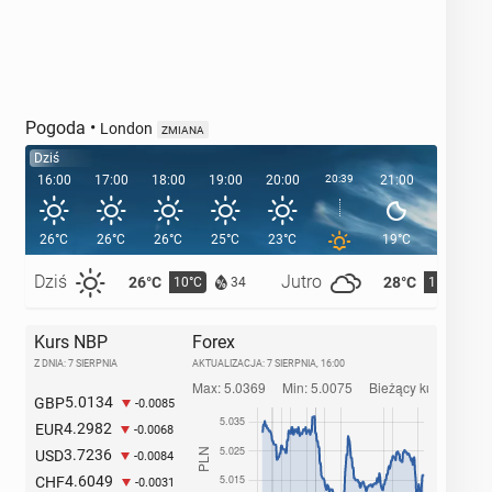
Pogoda
•
London
ZMIANA
Dziś
16:00
17:00
18:00
19:00
20:00
20:39
21:00
22:00
26°C
26°C
26°C
25°C
23°C
19°C
17°C
Dziś
Jutro
26°C
28°C
10°C
11°C
34
Kurs NBP
Forex
Z DNIA: 7 SIERPNIA
AKTUALIZACJA:
7 SIERPNIA, 16:00
5.0134
GBP
-0.0085
4.2982
EUR
-0.0068
3.7236
USD
-0.0084
4.6049
CHF
-0.0031