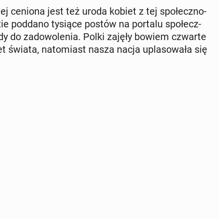
ziej ceniona jest też uroda kobiet z tej spo­łecz­no­
­zie poddano tysiące postów na portalu spo­łecz­
 do za­do­wo­le­nia. Polki zajęły bowiem czwarte
et świata, na­to­miast nasza nacja upla­so­wa­ła się