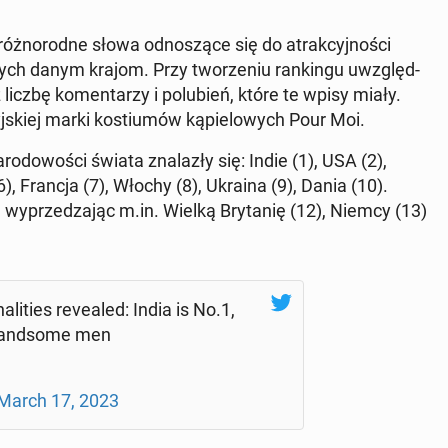
ż­no­rod­ne słowa od­no­szą­ce się do atrak­cyj­no­ści
o­nych danym krajom. Przy two­rze­niu ran­kin­gu uwzględ­
 liczbę ko­men­ta­rzy i po­lu­bień, które te wpisy miały.
j­skiej marki ko­stiu­mów ką­pie­lo­wych Pour Moi.
a­ro­do­wo­ści świata zna­la­zły się: Indie (1), USA (2),
6), Francja (7), Włochy (8), Ukraina (9), Dania (10).
, wy­prze­dza­jąc m.in. Wielką Bry­ta­nię (12), Niemcy (13)
a­li­ties re­ve­aled: India is No.1,
and­so­me men
March 17, 2023