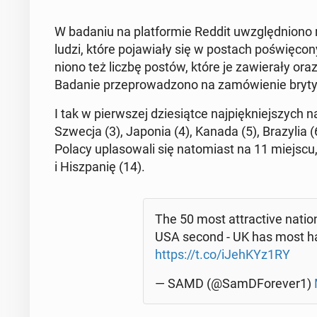
W badaniu na plat­for­mie Reddit uwzględ­nio­no ró
ludzi, które po­ja­wia­ły się w postach po­świę­c
nio­no też liczbę postów, które je za­wie­ra­ły oraz
Badanie prze­pro­wa­dzo­no na za­mó­wie­nie bry­ty
I tak w pierw­szej dzie­siąt­ce naj­pięk­niej­szych n
Szwecja (3), Japonia (4), Kanada (5), Bra­zy­lia (
Polacy upla­so­wa­li się na­to­miast na 11 miejscu
i Hisz­pa­nię (14).
The 50 most at­trac­ti­ve na­tio­n
USA second - UK has most h
https://t.co/iJehKYz1RY
— SAMD (@SamD­Fo­re­ver1)