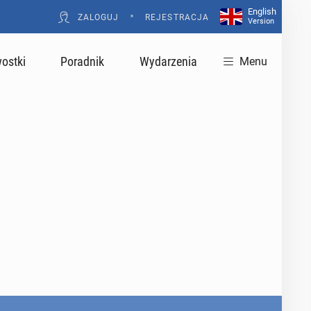
English
•
ZALOGUJ
REJESTRACJA
Version
ostki
Poradnik
Wydarzenia
Menu