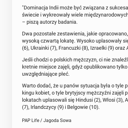
"Do­mi­na­cja Indii może być zwią­za­na z suk­ce­s
świecie i wy­kre­owa­ły wiele mię­dzy­na­ro­do­wy
– piszą autorzy badania.
Dwa po­zo­sta­łe ze­sta­wie­nia, jakie opra­co­wa­n
wysoką czwartą lokatę. Wysoko upla­so­wa­ły się ta
(6), Ukra­in­ki (7), Fran­cuz­ki (8), Izra­el­ki (9) oraz
Jeśli chodzi o pol­skich męż­czyzn, ci nie zna­leź­l
kret­nie miejsce zajęli, gdyż opu­bli­ko­wa­no tylko
uwzględ­nia­ją­ce płeć.
Warto dodać, że u panów sy­tu­acja była o tyle prz
kin­gu kobiet, o tyle bry­tyj­scy męż­czyź­ni zajęl
lo­ka­tach upla­so­wa­li się Hindusi (2), Włosi (3), 
(7), Ir­land­czy­cy (9) i Bel­go­wie (10).
PAP Life / Jagoda Sowa