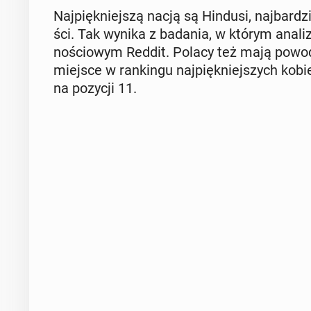
Naj­pięk­niej­szą nacją są Hindusi, naj­bar­d
ści. Tak wynika z badania, w którym ana­li
no­ścio­wym Reddit. Polacy też mają powody
miejsce w ran­kin­gu naj­pięk­niej­szych kobi
na pozycji 11.