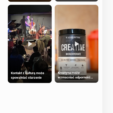
bezpieczne dla
większości dorosłych
Kreatyna może
Kontakt z kulturą może
wzmacniać odporność
spowalniać starzenie
przeciw nowotworom