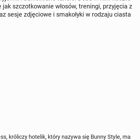
 jak szczot­ko­wa­nie włosów, tre­nin­gi, przy­ję­cia z
z sesje zdję­cio­we i sma­ko­ły­ki w rodzaju ciasta
ess, kró­li­czy hotelik, który nazywa się Bunny Style, ma