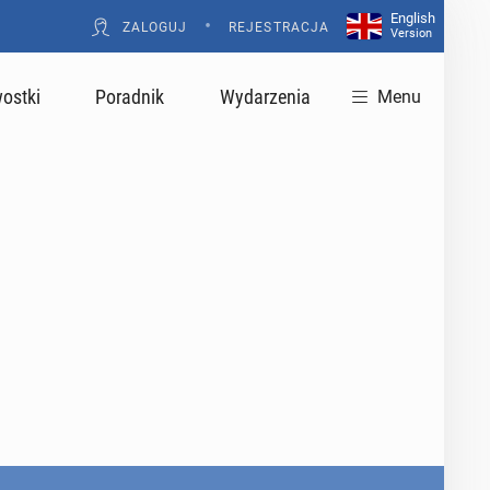
English
•
ZALOGUJ
REJESTRACJA
Version
ostki
Poradnik
Wydarzenia
Menu