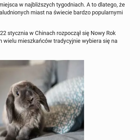
 miejsca w naj­bliż­szych ty­go­dniach. A to dlatego, że
lud­nio­nych miast na świecie bardzo po­pu­lar­ny­mi
 22 stycz­nia w Chinach roz­po­czął się Nowy Rok
wielu miesz­kań­ców tra­dy­cyj­nie wybiera się na