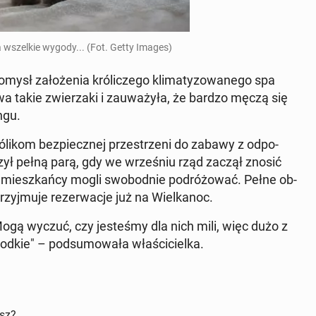
a wszel­kie wygody... (Fot. Getty Images)
sł za­ło­że­nia kró­li­cze­go kli­ma­ty­zo­wa­ne­go spa
takie zwie­rza­ki i za­uwa­ży­ła, że bardzo męczą się
n­gu.
ó­li­kom bez­piecz­nej prze­strze­ni do zabawy z od­po­
 ruszył pełną parą, gdy we wrze­śniu rząd zaczął znosić
i miesz­kań­cy mogli swo­bod­nie po­dró­żo­wać. Pełne ob­
zyj­mu­je re­zer­wa­cje już na Wiel­ka­noc.
 Mogą wyczuć, czy je­ste­śmy dla nich mili, więc dużo z
kie" – pod­su­mo­wa­ła wła­ści­ciel­ka.
isz?