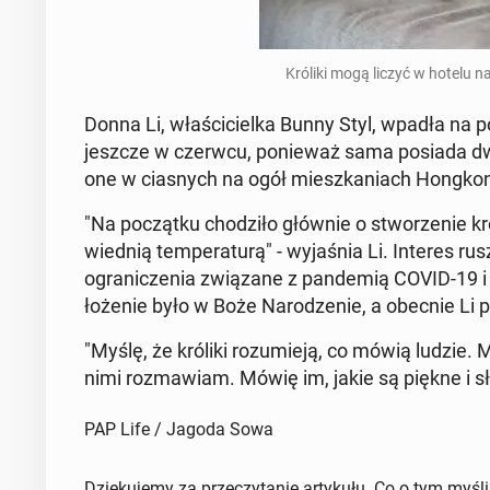
Króliki mogą liczyć w hotelu n
Donna Li, wła­ści­ciel­ka Bunny Styl, wpadła na pomy
jeszcze w czerwcu, po­nie­waż sama posiada dwa 
one w cia­snych na ogół miesz­ka­niach Hong­ko
"Na po­cząt­ku cho­dzi­ło głównie o stwo­rze­nie kr
wied­nią tem­pe­ra­tu­rą" - wy­ja­śnia Li. Interes
ogra­ni­cze­nia zwią­za­ne z pan­de­mią COVID-19 
ło­że­nie było w Boże Na­ro­dze­nie, a obecnie Li pr
"Myślę, że króliki ro­zu­mie­ją, co mówią ludzie.
nimi roz­ma­wiam. Mówię im, jakie są piękne i słod
PAP Life / Jagoda Sowa
Dziękujemy za przeczytanie artykułu. Co o tym myśl