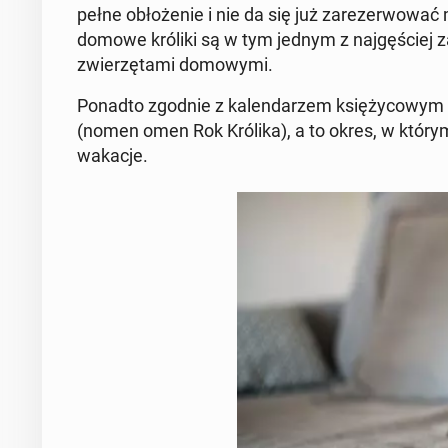
pełne ob­ło­że­nie i nie da się już za­re­zer­wo­wać
domowe króliki są w tym jednym z naj­gę­ściej za­
zwie­rzę­ta­mi do­mo­wy­mi.
Ponadto zgodnie z ka­len­da­rzem księ­ży­co­wym
(nomen omen Rok Królika), a to okres, w którym 
wakacje.