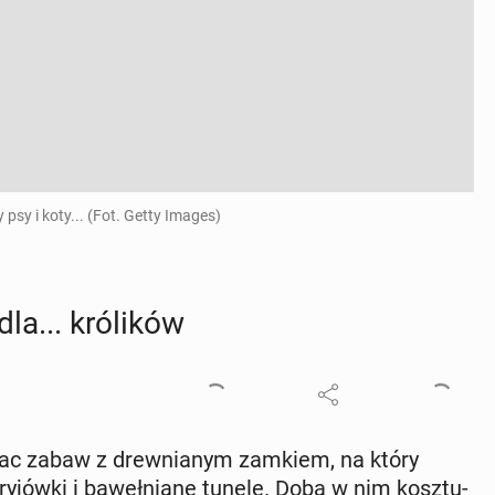
psy i koty... (Fot. Getty Images)
a... kró­li­ków
, plac zabaw z drew­nia­nym zamkiem, na który
ry­jów­ki i ba­weł­nia­ne tunele. Doba w nim kosz­tu­