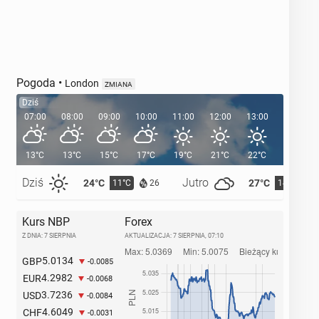
Pogoda
•
London
ZMIANA
Dziś
07:00
08:00
09:00
10:00
11:00
12:00
13:00
14:00
13°C
13°C
15°C
17°C
19°C
21°C
22°C
23°C
Dziś
Jutro
24°C
27°C
11°C
14°C
26
Kurs NBP
Forex
Z DNIA: 7 SIERPNIA
AKTUALIZACJA:
7 SIERPNIA, 07:10
5.0134
GBP
-0.0085
4.2982
EUR
-0.0068
3.7236
USD
-0.0084
4.6049
CHF
-0.0031