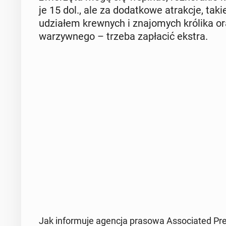
je 15 dol., ale za do­dat­ko­we atrak­cje, takie
udzia­łem krew­nych i zna­jo­mych królika ora
wa­rzyw­ne­go – trzeba za­pła­cić ekstra.
Jak in­for­mu­je agencja prasowa As­so­cia­ted Pr