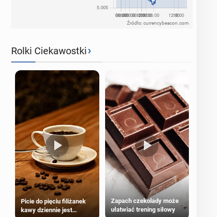
Źródło: currencybeacon.com
›
Rolki Ciekawostki
Zapach czekolady może
Picie do pięciu filiżanek
ułatwiać trening siłowy
kawy dziennie jest