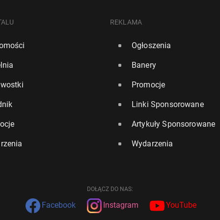
TALU
REKLAMA
omości
Ogłoszenia
lnia
Banery
awostki
Promocje
dnik
Linki Sponsorowane
ocje
Artykuły Sponsorowane
rzenia
Wydarzenia
DOŁĄCZ DO NAS:
Facebook
Instagram
YouTube