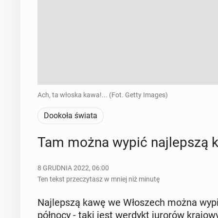
Ach, ta włoska kawa!... (Fot. Getty Images)
Dookoła świata
Tam można wypić naj­lep­szą 
8 GRUDNIA 2022, 06:00
Ten tekst przeczytasz w mniej niż minutę
Naj­lep­szą kawę we Wło­szech można wypić
północy - taki jest werdykt jurorów kra­jo­