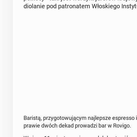
dio­la­nie pod pa­tro­na­tem Wło­skie­go In­sty­
Baristą, przy­go­to­wu­ją­cym naj­lep­sze espres­so i
prawie dwóch dekad pro­wa­dzi bar w Rovigo.