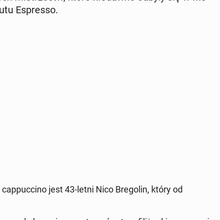
tu­tu Espres­so.
 cap­puc­ci­no jest 43-letni Nico Bre­go­lin, który od