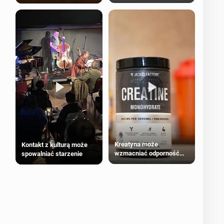
bezpieczne dla
większości dorosłych
Kreatyna może
Kontakt z kulturą może
wzmacniać odporność
spowalniać starzenie
przeciw nowotworom