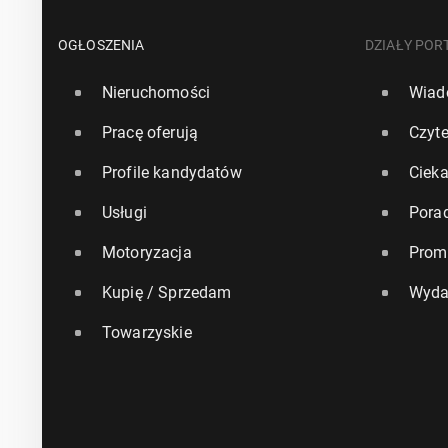
OGŁOSZENIA
DZIAŁY POR
Nieruchomości
Wiad
Pracę oferują
Czyte
Profile kandydatów
Ciek
Usługi
Pora
Motoryzacja
Prom
Kupię / Sprzedam
Wyda
Towarzyskie