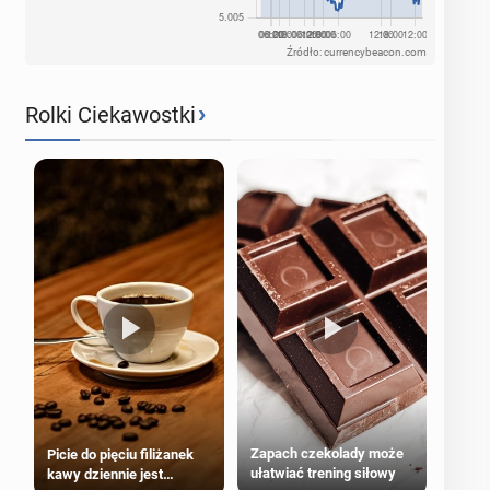
Źródło: currencybeacon.com
›
Rolki Ciekawostki
Zapach czekolady może
Picie do pięciu filiżanek
ułatwiać trening siłowy
kawy dziennie jest