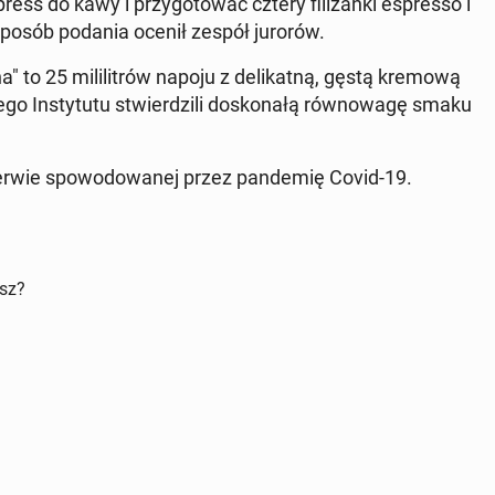
s do kawy i przy­go­to­wać cztery fi­li­żan­ki espres­so i
 sposób podania ocenił zespół jurorów.
to 25 mi­li­li­trów napoju z de­li­kat­ną, gęstą kremową
go In­sty­tu­tu stwier­dzi­li do­sko­na­łą rów­no­wa­gę smaku
e­rwie spo­wo­do­wa­nej przez pan­de­mię Covid-19.
isz?