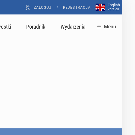
English
•
ZALOGUJ
REJESTRACJA
Version
ostki
Poradnik
Wydarzenia
Menu