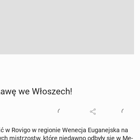
kawę we Wło­szech!
 w Rovigo w re­gio­nie Wenecja Eu­ga­nej­ska na
wych mi­strzostw, które nie­daw­no odbyły się w Me­