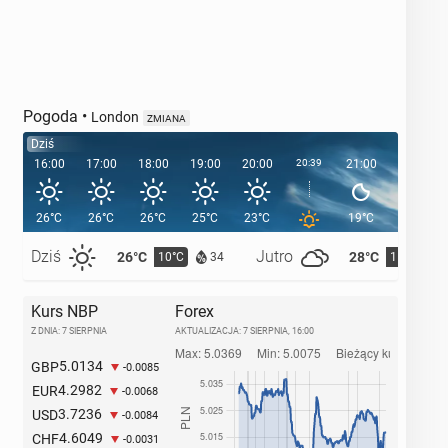
Pogoda
•
London
ZMIANA
Dziś
16:00
17:00
18:00
19:00
20:00
20:39
21:00
22:00
26°C
26°C
26°C
25°C
23°C
19°C
17°C
Dziś
Jutro
26°C
28°C
10°C
11°C
34
Kurs NBP
Forex
Z DNIA: 7 SIERPNIA
AKTUALIZACJA:
7 SIERPNIA, 16:00
5.0134
GBP
-0.0085
4.2982
EUR
-0.0068
3.7236
USD
-0.0084
4.6049
CHF
-0.0031