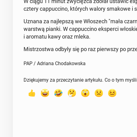
W ciągu 11 minut zwy­cięz­ca zdołał ustawić expres
cztery cap­puc­ci­no, których walory smakowe i
Uznana za naj­lep­szą we Wło­szech "mała czarna" 
warstwą pianki. W cap­puc­ci­no eks­per­ci wło­skie­
i aromatu kawy oraz mleka.
Mi­strzo­stwa odbyły się po raz pierw­szy po prz
PAP / Adriana Chodakowska
Dziękujemy za przeczytanie artykułu. Co o tym myśl