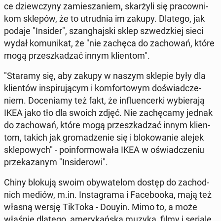
ce dziew­czy­ny za­mie­sza­niem, skar­ży­li się pra­cow­ni­
kom sklepów, że to utrud­nia im zakupy. Dlatego, jak
podaje "Insider", szan­ghaj­ski sklep szwedz­kiej sieci
wydał ko­mu­ni­kat, że "nie zachęca do za­cho­wań, które
mogą prze­szka­dzać innym klien­tom".
"Staramy się, aby zakupy w naszym sklepie były dla
klien­tów in­spi­ru­ją­cym i kom­for­to­wym do­świad­cze­
niem. Do­ce­nia­my też fakt, że in­flu­en­cer­ki wy­bie­ra­ją
IKEA jako tło dla swoich zdjęć. Nie za­chę­ca­my jednak
do za­cho­wań, które mogą prze­szka­dzać innym klien­
tom, takich jak gro­ma­dze­nie się i blo­ko­wa­nie alejek
skle­po­wych" - po­in­for­mo­wa­ła IKEA w oświad­cze­niu
prze­ka­za­nym "In­si­de­ro­wi".
Chiny blokują swoim oby­wa­te­lom dostęp do za­chod­
nich mediów, m.in. In­sta­gra­ma i Fa­ce­bo­oka, mają też
własną wersję TikToka - Douyin. Mimo to, a może
właśnie dlatego, ame­ry­kań­ska muzyka, filmy i seriale