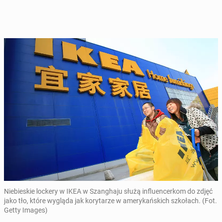
Niebieskie lockery w IKEA w Szanghaju służą influencerkom do zdjęć
jako tło, które wygląda jak korytarze w amerykańskich szkołach. (Fot.
Getty Images)