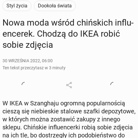
Styl życia
Dookoła świata
Nowa moda wśród chiń­skich in­flu­
en­ce­rek. Chodzą do IKEA robić
sobie zdjęcia
30 WRZEŚNIA 2022, 06:00
Ten tekst przeczytasz w 3 minuty
W IKEA w Szan­gha­ju ogromną po­pu­lar­no­ścią
cieszą się nie­bie­skie stalowe szafki de­po­zy­to­we,
w których można zo­sta­wić zakupy z innego
sklepu. Chiń­skie in­flu­en­cer­ki robią sobie zdjęcia
na ich tle, bo do­strze­gły ich po­do­bień­stwo do