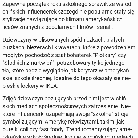
Zapewne po­czą­tek roku szkol­ne­go sprawił, że wśród
chiń­skich in­flu­en­ce­rek szcze­gól­nie po­pu­lar­ne stały się
sty­li­za­cje na­wią­zu­ją­ce do klimatu ame­ry­kań­skich
liceów znanych z po­pu­lar­nych filmów i seriali.
Dziew­czy­ny w pli­so­wa­nych spód­nicz­kach, białych
bluz­kach, ble­ze­rach i kra­wa­tach, które z po­wo­dze­niem
mogłyby po­cho­dzić z szaf bo­ha­te­rek "Plot­ka­ry" czy
"Słod­kich zmar­twień", po­trze­bo­wa­ły tylko jednego -
tła, które będzie wy­glą­da­ło jak ko­ry­tarz w ame­ry­kań­
skiej szkole śred­niej. Idealne do tego okazały się nie­
bie­skie lockery w IKEA.
Zdjęć dziew­czyn po­zu­ją­cych przed nimi jest w chiń­
skich mediach spo­łecz­no­ścio­wych za­trzę­sie­nie. Nie­
któ­re in­flu­en­cer­ki uzu­peł­nia­ją swoje "szkolne" stroje
sym­bo­li­zu­ją­cy­mi Amerykę re­kwi­zy­ta­mi, takimi jak
butelki coli czy fast foody. Trend ro­man­ty­zu­ją­cy ame­
ry­kań­skie szkoły średnie, króluje w chiń­skich mediach