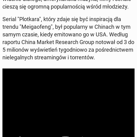
cieszą się ogromną po­pu­lar­no­ścią wśród mło­dzie­ży.
Serial "Plot­ka­ra", który zdaje się być in­spi­ra­cją dla
trendu "Me­iga­ofeng", był po­pu­lar­ny w Chinach w tym
samym czasie, kiedy emi­to­wa­no go w USA. Według
raportu China Market Re­se­arch Group notował od 3 do
5 mi­lio­nów wy­świe­tleń ty­go­dnio­wo za po­śred­nic­twem
nie­le­gal­nych stre­amin­gów i tor­ren­tów.