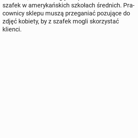
szafek w ame­ry­kań­skich szko­łach śred­nich. Pra­
cow­ni­cy sklepu muszą prze­ga­niać po­zu­ją­ce do
zdjęć kobiety, by z szafek mogli sko­rzy­stać
klienci.