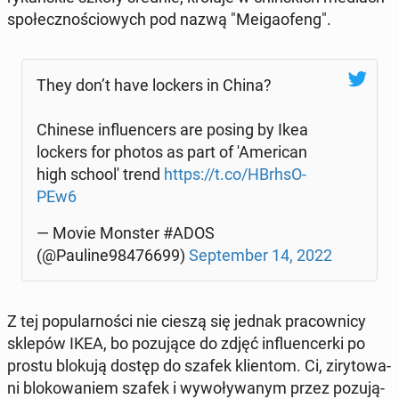
spo­łecz­no­ścio­wych pod nazwą "Me­iga­ofeng".
They don’t have lockers in China?
Chinese in­flu­en­cers are posing by Ikea
lockers for photos as part of 'A­me­ri­can
high school' trend
https://t.co/HBrh­sO­
PEw6
— Movie Monster #ADOS
(@Pauline98476699)
Sep­tem­ber 14, 2022
Z tej po­pu­lar­no­ści nie cieszą się jednak pra­cow­ni­cy
sklepów IKEA, bo po­zu­ją­ce do zdjęć in­flu­en­cer­ki po
prostu blokują dostęp do szafek klien­tom. Ci, zi­ry­to­wa­
ni blo­ko­wa­niem szafek i wy­wo­ły­wa­nym przez po­zu­ją­