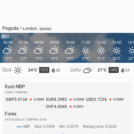
Pogoda
•
London
ZMIANA
Dziś
06:00
07:00
08:00
09:00
10:00
11:00
12:00
13:00
14:
12°C
12°C
14°C
16°C
19°C
21°C
21°C
22°C
23
Dziś
Jutro
24°C
27°C
12°C
14°C
26
23
Kurs NBP
Z DNIA: 7 SIERPNIA
5.0134
4.2982
3.7236
GBP
EUR
USD
-0.0085
-0.0068
-0.0084
4.6049
CHF
-0.0031
Forex
AKTUALIZACJA:
7 SIERPNIA, 06:40