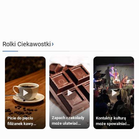
›
Rolki Ciekawostki
Zapach czekolady
Kontakt z kulturą
Picie do pięciu
może ułatwiać
może spowalniać
filiżanek kawy
trening siłowy
starzenie
dziennie jest
bezpieczne dla