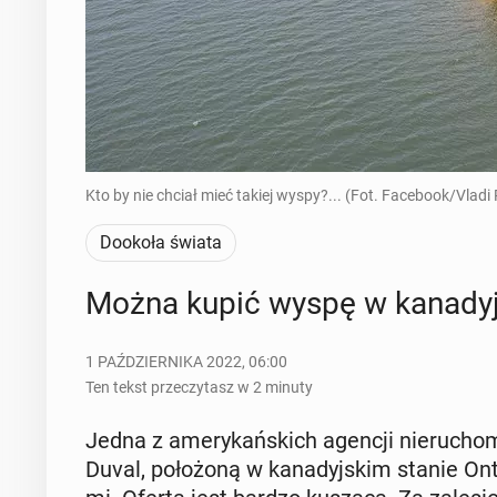
Kto by nie chciał mieć takiej wyspy?... (Fot. Facebook/Vladi 
Dookoła świata
Można kupić wyspę w ka­na­dyj­
1 PAŹDZIERNIKA 2022, 06:00
Ten tekst przeczytasz w 2 minuty
Jedna z ame­ry­kań­skich agencji nie­ru­cho­
Duval, po­ło­żo­ną w ka­na­dyj­skim stanie O