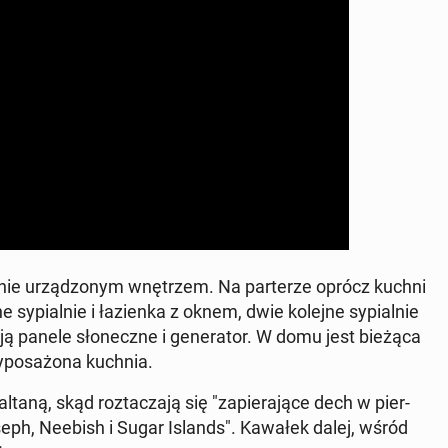
­nie urzą­dzo­nym wnę­trzem. Na par­te­rze oprócz kuchni
 sy­pial­nie i ła­zien­ka z oknem, dwie kolejne sy­pial­nie
­ją panele sło­necz­ne i ge­ne­ra­tor. W domu jest bieżąca
o­sa­żo­na kuchnia.
aną, skąd roz­ta­cza­ją się "za­pie­ra­ją­ce dech w pier­
Joseph, Neebish i Sugar Islands". Kawałek dalej, wśród