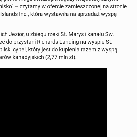
ni­sko" – czytamy w ofercie za­miesz­czo­nej na stronie
te Islands Inc., która wy­sta­wi­ła na sprze­daż wyspę
­kich Jezior, u zbiegu rzeki St. Marys i kanału Św.
 do przy­sta­ni Ri­chards Landing na wyspie St.
li­ski cypel, który jest do ku­pie­nia razem z wyspą.
ów ka­na­dyj­skich (2,77 mln zł).