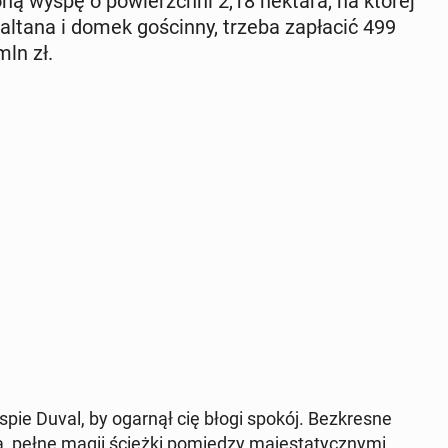
o­ną wyspę o po­wierzch­ni 2,18 hektara, na której
, altana i domek go­ścin­ny, trzeba za­pła­cić 499
mln zł.
wyspie Duval, by ogarnął cię błogi spokój. Bez­kre­sne
pełne magii ścieżki po­mię­dzy ma­je­sta­tycz­ny­mi