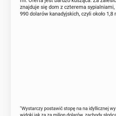
mi. Oferta jest bardzo kusząca. Za za­le­si
znaj­du­je się dom z czte­re­ma sy­pial­nia­mi
990 dolarów ka­na­dyj­skich, czyli około 1,8 
"Wy­star­czy po­sta­wić stopę na na idyl­licz­nej 
widoki jak za za milion dolarów, zachody słońca, 