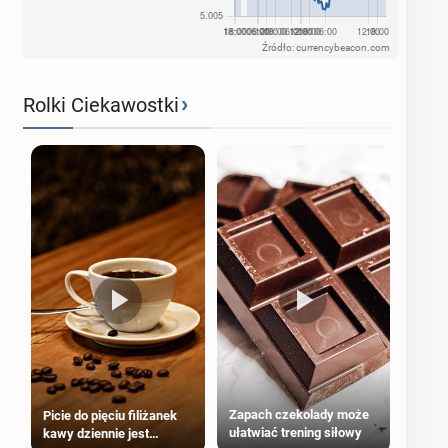
Źródło: currencybeacon.com
›
Rolki Ciekawostki
Zapach czekolady może
Picie do pięciu filiżanek
ułatwiać trening siłowy
kawy dziennie jest