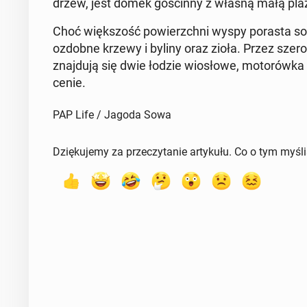
drzew, jest domek go­ścin­ny z własną małą pla
Choć więk­szość po­wierzch­ni wyspy porasta so
ozdobne krzewy i byliny oraz zioła. Przez szeroki
znaj­du­ją się dwie łodzie wio­sło­we, mo­to­rów­k
cenie.
PAP Life / Jagoda Sowa
Dziękujemy za przeczytanie artykułu. Co o tym myśl