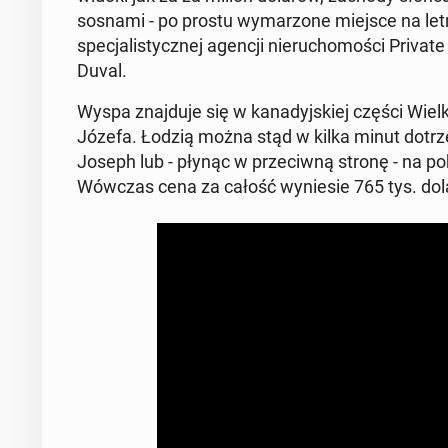
sosnami - po prostu wy­ma­rzo­ne miejsce na let­
spe­cja­li­stycz­nej agencji nie­ru­cho­mo­ści Priva
Duval.
Wyspa znaj­du­je się w ka­na­dyj­skiej części Wiel
Józefa. Łodzią można stąd w kilka minut dotrzeć
Joseph lub - płynąc w prze­ciw­ną stronę - na po­b
Wówczas cena za całość wy­nie­sie 765 tys. dolar