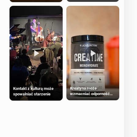
bezpieczne dla
większości dorosłych
Kreatyna może
Kontakt z kulturą może
wzmacniać odporność
spowalniać starzenie
przeciw nowotworom