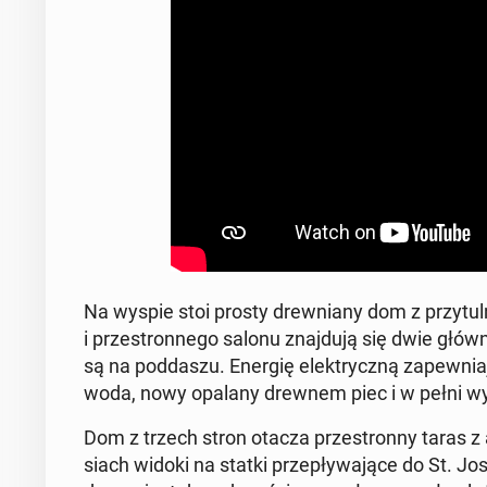
Na wyspie stoi prosty drew­nia­ny dom z przy­tul
i prze­stron­ne­go salonu znaj­du­ją się dwie główne
są na pod­da­szu. Energię elek­trycz­ną za­pew­nia
woda, nowy opalany drewnem piec i w pełni wy­p
Dom z trzech stron otacza prze­stron­ny taras z alt
siach widoki na statki prze­pły­wa­ją­ce do St. 