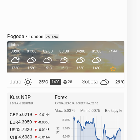
Pogoda
•
London
ZMIANA
Jutro
00:00
01:00
02:00
03:00
04:00
05:00
05:33
06:00
15°C
15°C
15°C
15°C
15°C
14°C
14°C
Jutro
Sobota
25°C
29°C
14°C
14°C
28
Kurs NBP
Forex
Z DNIA: 6 SIERPNIA
AKTUALIZACJA:
6 SIERPNIA, 23:10
5.0219
GBP
-0.0144
4.3050
EUR
-0.0068
3.7320
USD
-0.0148
4.6080
CHF
-0.0164