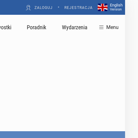
English
•
ZALOGUJ
REJESTRACJA
Version
ostki
Poradnik
Wydarzenia
Menu