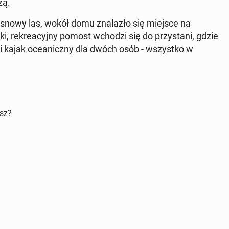
żą.
snowy las, wokół domu zna­la­zło się miejsce na
, re­kre­acyj­ny pomost wchodzi się do przy­sta­ni, gdzie
a i kajak oce­anicz­ny dla dwóch osób - wszyst­ko w
isz?