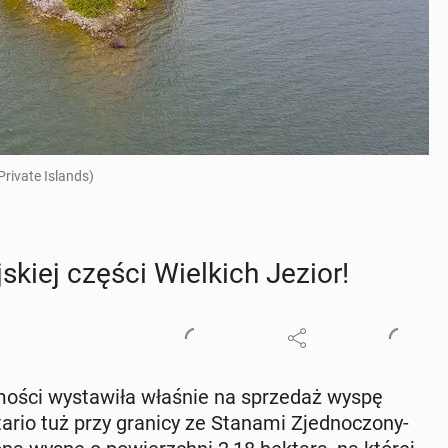
Private Islands)
skiej części Wiel­kich Jezior!
mo­ści wy­sta­wi­ła właśnie na sprze­daż wyspę
ntario tuż przy granicy ze Stanami Zjed­no­czo­ny­