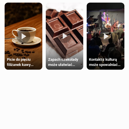
Zapach czekolady
Kontakt z kulturą
Picie do pięciu
może ułatwiać
może spowalniać
filiżanek kawy
trening siłowy
starzenie
dziennie jest
bezpieczne dla
większości
dorosłych