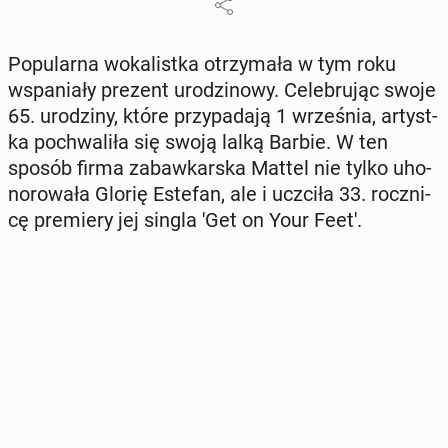
Po­pu­lar­na wo­ka­list­ka otrzy­ma­ła w tym roku
wspa­nia­ły prezent uro­dzi­no­wy. Ce­le­bru­jąc swoje
65. uro­dzi­ny, które przy­pa­da­ją 1 wrze­śnia, ar­tyst­
ka po­chwa­li­ła się swoją lalką Barbie. W ten
sposób firma za­baw­kar­ska Mattel nie tylko uho­
no­ro­wa­ła Glorię Estefan, ale i uczciła 33. rocz­ni­
cę pre­mie­ry jej singla 'Get on Your Feet'.