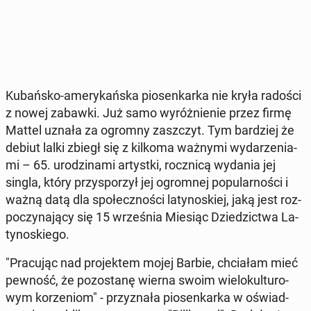
Ku­bań­sko-ame­ry­kań­ska pio­sen­kar­ka nie kryła radości
z nowej zabawki. Już samo wy­róż­nie­nie przez firmę
Mattel uznała za ogromny za­szczyt. Tym bar­dziej że
debiut lalki zbiegł się z kilkoma ważnymi wy­da­rze­nia­
mi – 65. uro­dzi­na­mi ar­tyst­ki, rocz­ni­cą wydania jej
singla, który przy­spo­rzył jej ogrom­nej po­pu­lar­no­ści i
ważną datą dla spo­łecz­no­ści la­ty­no­skiej, jaką jest roz­
po­czy­na­ją­cy się 15 wrze­śnia Miesiąc Dzie­dzic­twa La­
ty­no­skie­go.
"Pra­cu­jąc nad pro­jek­tem mojej Barbie, chcia­łam mieć
pewność, że po­zo­sta­nę wierna swoim wie­lo­kul­tu­ro­
wym ko­rze­niom" - przy­zna­ła pio­sen­kar­ka w oświad­