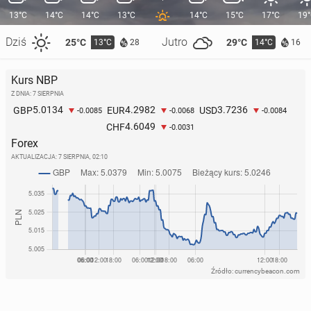
13°C
14°C
14°C
13°C
14°C
15°C
17°C
19
Dziś
Jutro
25°C
29°C
13°C
14°C
28
16
Kurs NBP
Z DNIA: 7 SIERPNIA
5.0134
4.2982
3.7236
GBP
EUR
USD
-0.0085
-0.0068
-0.0084
4.6049
CHF
-0.0031
Forex
AKTUALIZACJA:
7 SIERPNIA, 02:10
Źródło: currencybeacon.com