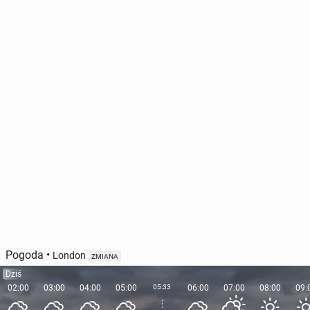
Pogoda
•
London
ZMIANA
Dziś
02:00
03:00
04:00
05:00
05:33
06:00
07:00
08:00
09: