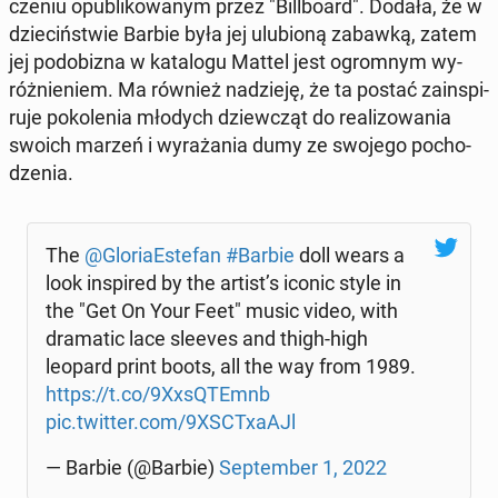
cze­niu opu­bli­ko­wa­nym przez "Bil­l­bo­ard". Dodała, że w
dzie­ciń­stwie Barbie była jej ulu­bio­ną zabawką, zatem
jej po­do­bi­zna w ka­ta­lo­gu Mattel jest ogrom­nym wy­
róż­nie­niem. Ma również na­dzie­ję, że ta postać za­in­spi­
ru­je po­ko­le­nia młodych dziew­cząt do re­ali­zo­wa­nia
swoich marzeń i wy­ra­ża­nia dumy ze swojego po­cho­
dze­nia.
The
@Glo­ria­Este­fan
#Barbie
doll wears a
look in­spi­red by the artist’s iconic style in
the "Get On Your Feet" music video, with
dra­ma­tic lace sleeves and thigh-high
leopard print boots, all the way from 1989.
https://t.co/9XxsQTEmnb
pic.twitter.com/9XSC­Txa­AJl
— Barbie (@Barbie)
Sep­tem­ber 1, 2022