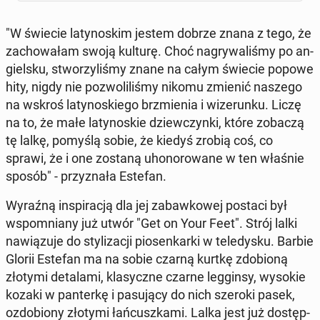
"W świecie la­ty­no­skim jestem dobrze znana z tego, że
za­cho­wa­łam swoją kulturę. Choć na­gry­wa­li­śmy po an­
giel­sku, stwo­rzy­li­śmy znane na całym świecie popowe
hity, nigdy nie po­zwo­li­li­śmy nikomu zmienić naszego
na wskroś la­ty­no­skie­go brzmie­nia i wi­ze­run­ku. Liczę
na to, że małe la­ty­no­skie dziew­czyn­ki, które zobaczą
tę lalkę, pomyślą sobie, że kiedyś zrobią coś, co
sprawi, że i one zostaną uho­no­ro­wa­ne w ten właśnie
sposób" - przy­zna­ła Estefan.
Wyraźną in­spi­ra­cją dla jej za­baw­ko­wej postaci był
wspo­mnia­ny już utwór "Get on Your Feet". Strój lalki
na­wią­zu­je do sty­li­za­cji pio­sen­kar­ki w te­le­dy­sku. Barbie
Glorii Estefan ma na sobie czarną kurtkę zdo­bio­ną
złotymi de­ta­la­mi, kla­sycz­ne czarne leg­gin­sy, wysokie
kozaki w pan­ter­kę i pa­su­ją­cy do nich szeroki pasek,
ozdo­bio­ny złotymi łań­cusz­ka­mi. Lalka jest już do­stęp­