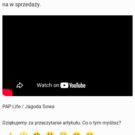
na w sprze­da­ży.
PAP Life / Jagoda Sowa
Dziękujemy za przeczytanie artykułu. Co o tym myślisz?