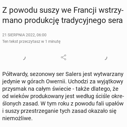
Z powodu suszy we Francji wstrzy­
ma­no pro­duk­cję tra­dy­cyj­ne­go sera
21 SIERPNIA 2022, 06:00
Ten tekst przeczytasz w 1 minutę
Pół­twar­dy, se­zo­no­wy ser Salers jest wy­twa­rza­ny
jedynie w górach Owernii. Uchodzi za wy­jąt­ko­wy
przy­smak na całym świecie - także dlatego, że
od wieków pro­du­ko­wa­ny jest według ściśle okre­
ślo­nych zasad. W tym roku z powodu fali upałów
i suszy prze­strze­ga­nie tych zasad okazało się
nie­moż­li­we.