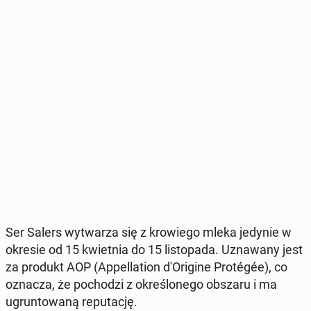
Ser Salers wy­twa­rza się z kro­wie­go mleka jedynie w
okresie od 15 kwiet­nia do 15 li­sto­pa­da. Uzna­wa­ny jest
za produkt AOP (Ap­pel­la­tion d'O­ri­gi­ne Pro­tégée), co
oznacza, że po­cho­dzi z okre­ślo­ne­go obszaru i ma
ugrun­to­wa­ną re­pu­ta­cję.