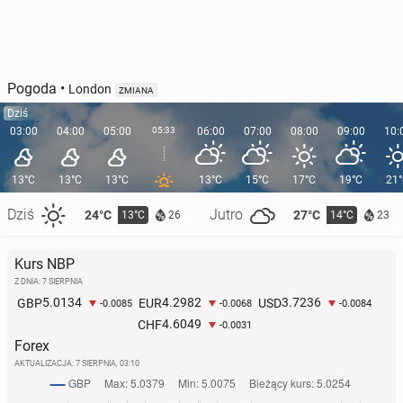
Pogoda
•
London
ZMIANA
Dziś
03:00
04:00
05:00
05:33
06:00
07:00
08:00
09:00
10:
13°C
13°C
13°C
13°C
15°C
17°C
19°C
21
Dziś
Jutro
24°C
27°C
13°C
14°C
26
23
Kurs NBP
Z DNIA: 7 SIERPNIA
5.0134
4.2982
3.7236
GBP
EUR
USD
-0.0085
-0.0068
-0.0084
4.6049
CHF
-0.0031
Forex
AKTUALIZACJA:
7 SIERPNIA, 03:10