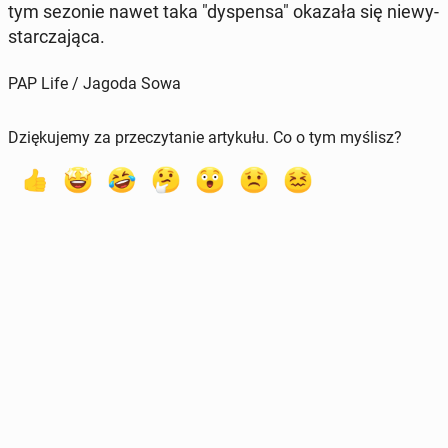
tym sezonie nawet taka "dys­pen­sa" okazała się nie­wy­
star­cza­ją­ca.
PAP Life / Jagoda Sowa
Dziękujemy za przeczytanie artykułu. Co o tym myślisz?