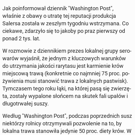
Jak po­in­for­mo­wał dzien­nik "Wa­shing­ton Post",
właśnie z obawy o utratę tej re­pu­ta­cji pro­duk­cja
Salersa została w zeszłym ty­go­dniu wstrzy­ma­na. Co
ciekawe, zda­rzy­ło się to jakoby po praz pierw­szy od
ponad 2 tys. lat.
W roz­mo­wie z dzien­ni­kiem prezes lo­kal­nej grupy se­ro­
wa­rów wy­ja­śnił, że jednym z klu­czo­wych wa­run­ków
do utrzy­ma­nia jakości ra­ry­ta­su jest kar­mie­nie krów
miej­sco­wą trawą (kon­kret­nie co naj­mniej 75 proc. po­
ży­wie­nia musi sta­no­wić trawa z lo­kal­nych pa­stwisk).
Tym­cza­sem tego roku łąki, na której pasą się zwie­rzę­
ta, zostały wy­pa­lo­ne słońcem na skutek fali upałów i
dłu­go­trwa­łej suszy.
Według "Wa­shing­ton Post", podczas po­przed­nich susz
nie­któ­rzy rolnicy otrzy­my­wa­li po­zwo­le­nie na to, by
lokalna trawa sta­no­wi­ła jedynie 50 proc. diety krów. W