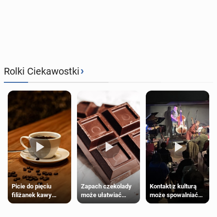
›
Rolki Ciekawostki
Zapach czekolady
Kontakt z kulturą
Picie do pięciu
może ułatwiać
może spowalniać
filiżanek kawy
trening siłowy
starzenie
dziennie jest
bezpieczne dla