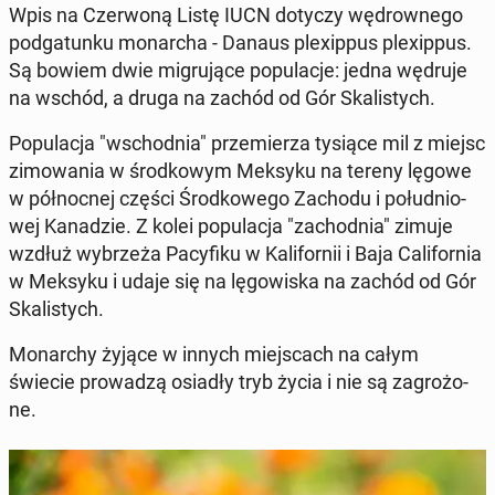
Wpis na Czer­wo­ną Listę IUCN dotyczy wę­drow­ne­go
pod­ga­tun­ku mo­nar­cha - Danaus ple­xip­pus ple­xip­pus.
Są bowiem dwie mi­gru­ją­ce po­pu­la­cje: jedna wędruje
na wschód, a druga na zachód od Gór Ska­li­stych.
Po­pu­la­cja "wschod­nia" prze­mie­rza tysiące mil z miejsc
zi­mo­wa­nia w środ­ko­wym Meksyku na tereny lęgowe
w pół­noc­nej części Środ­ko­we­go Zachodu i po­łu­dnio­
wej Ka­na­dzie. Z kolei po­pu­la­cja "za­chod­nia" zimuje
wzdłuż wy­brze­ża Pa­cy­fi­ku w Ka­li­for­nii i Baja Ca­li­for­nia
w Meksyku i udaje się na lę­go­wi­ska na zachód od Gór
Ska­li­stych.
Mo­nar­chy żyjące w innych miej­scach na całym
świecie pro­wa­dzą osiadły tryb życia i nie są za­gro­żo­
ne.