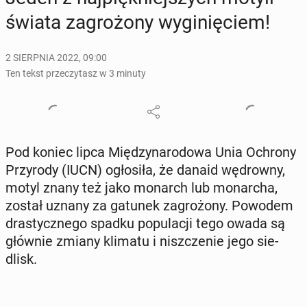
świata za­gro­żo­ny wy­gi­nię­ciem!
2 SIERPNIA 2022, 09:00
Ten tekst przeczytasz w 3 minuty
Pod koniec lipca Mię­dzy­na­ro­do­wa Unia Ochrony
Przy­ro­dy (IUCN) ogło­si­ła, że danaid wę­drow­ny,
motyl znany też jako monarch lub mo­nar­cha,
został uznany za gatunek za­gro­żo­ny. Powodem
dra­stycz­ne­go spadku po­pu­la­cji tego owada są
głównie zmiany klimatu i nisz­cze­nie jego sie­
dlisk.