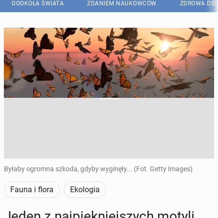
DOOKOŁA ŚWIATA
ZDANIEM NAUKOWCÓW
ZDROWA DIE
Byłaby ogromna szkoda, gdyby wyginęły... (Fot. Getty Images)
Fauna i flora
Ekologia
Jeden z naj­pięk­niej­szych motyli