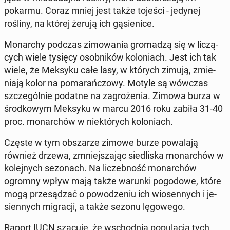
pokarmu. Coraz mniej jest także tojeści - jedynej
rośliny, na której żerują ich gą­sie­ni­ce.
Mo­nar­chy podczas zi­mo­wa­nia gro­ma­dzą się w li­czą­
cych wiele tysięcy osob­ni­ków ko­lo­niach. Jest ich tak
wiele, że Meksyku całe lasy, w których zimują, zmie­
nia­ją kolor na po­ma­rań­czo­wy. Motyle są wówczas
szcze­gól­nie podatne na za­gro­że­nia. Zimowa burza w
środ­ko­wym Meksyku w marcu 2016 roku zabiła 31-40
proc. mo­nar­chów w nie­któ­rych ko­lo­niach.
Częste w tym ob­sza­rze zimowe burze po­wa­la­ją
również drzewa, zmniej­sza­jąc sie­dli­ska mo­nar­chów w
ko­lej­nych se­zo­nach. Na li­czeb­ność mo­nar­chów
ogromny wpływ mają także warunki po­go­do­we, które
mogą prze­są­dzać o po­wo­dze­niu ich wio­sen­nych i je­
sien­nych mi­gra­cji, a także sezonu lę­go­we­go.
Raport IUCN szacuje, że wschod­nia po­pu­la­cja tych