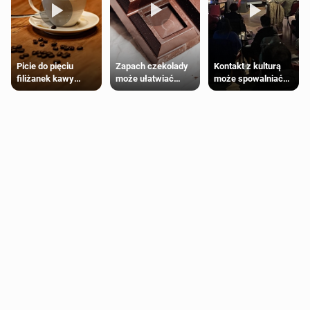
Zapach czekolady
Kontakt z kulturą
Picie do pięciu
może ułatwiać
może spowalniać
filiżanek kawy
trening siłowy
starzenie
dziennie jest
bezpieczne dla
większości
dorosłych