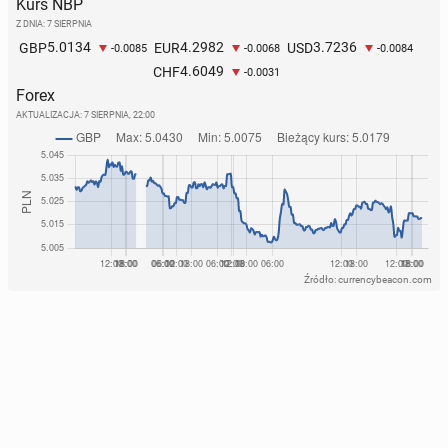
Kurs NBP
Z DNIA: 7 SIERPNIA
5.0134
4.2982
3.7236
GBP
EUR
USD
-0.0085
-0.0068
-0.0084
4.6049
CHF
-0.0031
Forex
AKTUALIZACJA:
7 SIERPNIA, 22:00
Źródło: currencybeacon.com