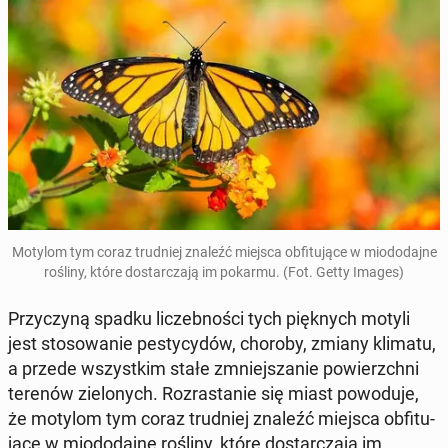
Motylom tym coraz trud­niej znaleźć miejsca ob­fi­tu­ją­ce w mio­do­daj­ne
rośliny, które do­star­cza­ją im pokarmu. (Fot. Getty Images)
Przy­czy­ną spadku li­czeb­no­ści tych pięk­nych motyli
jest sto­so­wa­nie pe­sty­cy­dów, choroby, zmiany klimatu,
a przede wszyst­kim stałe zmniej­sza­nie po­wierzch­ni
terenów zie­lo­nych. Roz­ra­sta­nie się miast po­wo­du­je,
że motylom tym coraz trud­niej znaleźć miejsca ob­fi­tu­
ją­ce w mio­do­daj­ne rośliny, które do­star­cza­ją im