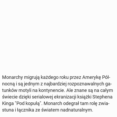
Mo­nar­chy migrują każdego roku przez Amerykę Pół­
noc­ną i są jednym z naj­bar­dziej roz­po­zna­wal­nych ga­
tun­ków motyli na kon­ty­nen­cie. Ale znane są na całym
świecie dzięki se­ria­lo­wej ekra­ni­za­cji książki Ste­phe­na
Kinga "Pod kopułą". Monarch odegrał tam rolę zwia­
stu­na i łącz­ni­ka ze światem nad­na­tu­ral­nym.