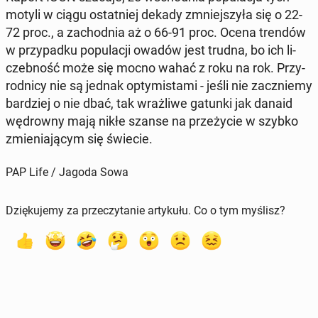
motyli w ciągu ostat­niej dekady zmniej­szy­ła się o 22-
72 proc., a za­chod­nia aż o 66-91 proc. Ocena trendów
w przy­pad­ku po­pu­la­cji owadów jest trudna, bo ich li­
czeb­ność może się mocno wahać z roku na rok. Przy­
rod­ni­cy nie są jednak opty­mi­sta­mi - jeśli nie za­cznie­my
bar­dziej o nie dbać, tak wraż­li­we gatunki jak danaid
wę­drow­ny mają nikłe szanse na prze­ży­cie w szybko
zmie­nia­ją­cym się świecie.
PAP Life / Jagoda Sowa
Dziękujemy za przeczytanie artykułu. Co o tym myślisz?