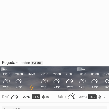
Pogoda
•
London
ZMIANA
Dziś
Jutro
19:00
20:00
20:38
21:00
22:00
23:00
00:00
01:00
02:
26°C
26°C
25°C
24°C
22°C
19°C
18°C
16
Dziś
Jutro
27°C
32°C
11°C
15°C
36
19