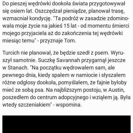
Do pieszej wę­drów­ki dookoła świata przy­go­to­wy­wał
się osiem lat. Oszczę­dzał pie­nią­dze, pla­no­wał trasę,
wzmac­niał kon­dy­cję. "Ta podróż w za­sa­dzie zdo­mi­no­
wa­ła moje życie na jakieś 15 lat - od momentu śmierci
mojego przy­ja­cie­la aż do za­koń­cze­nia tej wę­drów­ki
miesiąc temu" - przy­zna­je Tom.
Turcich nie pla­no­wał, że będzie szedł z psem. Wy­ru­
szył sa­mot­nie. Suczkę Sa­van­nah przy­gar­nął jeszcze
w Stanach. "Na po­cząt­ku wę­dro­wa­łem sam, ale
pewnego dnia, kiedy spałem w na­mio­cie i sły­sza­łem
różne odgłosy dookoła, po­my­śla­łem, że fajnie byłoby
mieć ze sobą psa. Na naj­bliż­szym postoju, w Austin,
po­sze­dłem do centrum ad­op­cyj­ne­go i wziąłem ją. Była
wtedy szcze­nia­kiem" - wspo­mi­na.