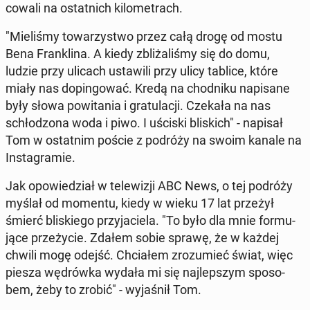
co­wa­li na ostat­nich ki­lo­me­trach.
"Mie­li­śmy to­wa­rzy­stwo przez całą drogę od mostu
Bena Fran­kli­na. A kiedy zbli­ża­li­śmy się do domu,
ludzie przy ulicach usta­wi­li przy ulicy tablice, które
miały nas do­pin­go­wać. Kredą na chod­ni­ku na­pi­sa­ne
były słowa po­wi­ta­nia i gra­tu­la­cji. Czekała na nas
schło­dzo­na woda i piwo. I uściski bli­skich" - napisał
Tom w ostat­nim poście z podróży na swoim kanale na
In­sta­gra­mie.
Jak opo­wie­dział w te­le­wi­zji ABC News, o tej podróży
myślał od momentu, kiedy w wieku 17 lat przeżył
śmierć bli­skie­go przy­ja­cie­la. "To było dla mnie for­mu­
ją­ce prze­ży­cie. Zdałem sobie sprawę, że w każdej
chwili mogę odejść. Chcia­łem zro­zu­mieć świat, więc
piesza wę­drów­ka wydała mi się naj­lep­szym spo­so­
bem, żeby to zrobić" - wy­ja­śnił Tom.