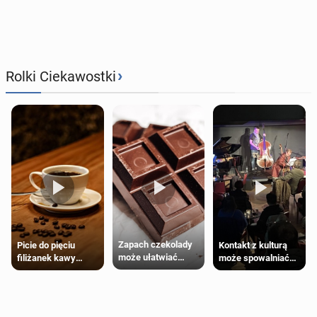
›
Rolki Ciekawostki
Zapach czekolady
Kontakt z kulturą
Picie do pięciu
może ułatwiać
może spowalniać
filiżanek kawy
trening siłowy
starzenie
dziennie jest
bezpieczne dla
większości
dorosłych