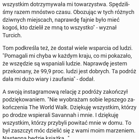
wszyst­kim do­trzy­my­wa­ła mi to­wa­rzy­stwa. Spę­dzi­li­
śmy razem mnóstwo czasu. Obo­zu­jąc w tych różnych
dziw­nych miej­scach, na­praw­dę fajnie było mieć
kogoś, kto dzielił ze mną to wszyst­ko" - wyznał
Turcich.
Tom pod­kre­śla też, że dostał wiele wspar­cia od ludzi.
"Po­ma­ga­li mi chyba w każdym kraju, co mi po­ka­za­ło,
że wszę­dzie są wspa­nia­li ludzie. Na­praw­dę jestem
prze­ko­na­ny, że 99,9 proc. ludzi jest dobrych. Ta podróż
dała mi dużo wiary i za­ufa­nia" - dodał.
A swoją in­sta­gra­mo­wą relację z podróży za­koń­czył
po­dzię­ko­wa­niem. "Nie wy­obra­żam sobie lep­sze­go za­
koń­cze­nia The World Walk. Dzię­ku­ję wszyst­kim, którzy
po drodze wspie­ra­li Sa­van­nah i mnie. I dzię­ku­ję
wszyst­kim, którzy przy­by­li powitać mnie w domu. To
był za­szczyt móc dzielić się z wami moim ma­rze­niem.
Na­stęp­na będzie książka…".