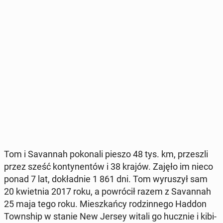
Tom i Sa­van­nah po­ko­na­li pieszo 48 tys. km, prze­szli
przez sześć kon­ty­nen­tów i 38 krajów. Zajęło im nieco
ponad 7 lat, do­kład­nie 1 861 dni. Tom wy­ru­szył sam
20 kwiet­nia 2017 roku, a po­wró­cił razem z Sa­van­nah
25 maja tego roku. Miesz­kań­cy ro­dzin­ne­go Haddon
Town­ship w stanie New Jersey witali go hucznie i ki­bi­