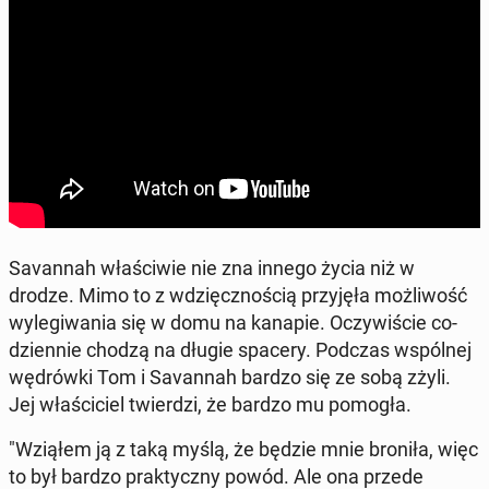
Sa­van­nah wła­ści­wie nie zna innego życia niż w
drodze. Mimo to z wdzięcz­no­ścią przy­ję­ła moż­li­wość
wy­le­gi­wa­nia się w domu na kanapie. Oczy­wi­ście co­
dzien­nie chodzą na długie spacery. Podczas wspól­nej
wę­drów­ki Tom i Sa­van­nah bardzo się ze sobą zżyli.
Jej wła­ści­ciel twier­dzi, że bardzo mu pomogła.
"Wziąłem ją z taką myślą, że będzie mnie broniła, więc
to był bardzo prak­tycz­ny powód. Ale ona przede