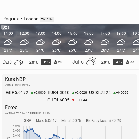
Pogoda
•
London
ZMIANA
Dziś
11:00
12:00
13:00
14:00
15:00
16:00
17:00
18:00
19:
23°C
23°C
24°C
25°C
26°C
28°C
28°C
27°C
24
Dziś
Jutro
28°C
28°C
16°C
14°C
50
33
Kurs NBP
Z DNIA: 10 SIERPNIA
5.0172
4.3010
3.7324
GBP
EUR
USD
+0.0038
+0.0028
+0.0088
4.6005
CHF
-0.0044
Forex
AKTUALIZACJA:
10 SIERPNIA, 11:30