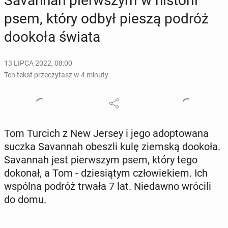
Sa­van­nah pierw­szym w hi­sto­rii
psem, który odbył pieszą podróż
dookoła świata
13 LIPCA 2022, 08:00
Ten tekst przeczytasz w 4 minuty
Tom Turcich z New Jersey i jego ad­op­to­wa­na
suczka Sa­van­nah obeszli kulę ziemską dookoła.
Sa­van­nah jest pierw­szym psem, który tego
dokonał, a Tom - dzie­sią­tym czło­wie­kiem. Ich
wspólna podróż trwała 7 lat. Nie­daw­no wrócili
do domu.