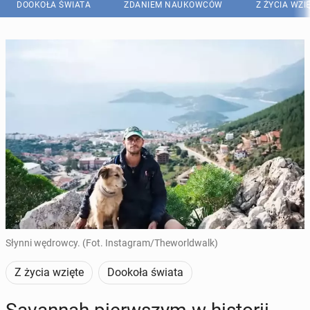
DOOKOŁA ŚWIATA
ZDANIEM NAUKOWCÓW
Z ŻYCIA WZI
Słynni wędrowcy. (Fot. Instagram/Theworldwalk)
Z życia wzięte
Dookoła świata