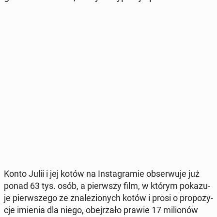
Konto Julii i jej kotów na In­sta­gra­mie ob­ser­wu­je już
ponad 63 tys. osób, a pierw­szy film, w którym po­ka­zu­
je pierw­sze­go ze zna­le­zio­nych kotów i prosi o pro­po­zy­
cje imienia dla niego, obej­rza­ło prawie 17 mi­lio­nów