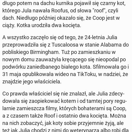
dłu­go potem na dachu kurnika pojawił się czarny kot,
którego Jula nawała Roofus, od słowa "roof", czyli
dach. Nie­dłu­go później okazało się, że Coop jest w
ciąży. Kotka uro­dzi­ła dwa kocięta.
A wszyst­ko zaczęło się od tego, że 24-letnia Julia
prze­pro­wa­dzi­ła się z Tu­sca­lo­osa w stanie Alabama do
po­bli­skie­go Bir­ming­ham. Tuż po za­miesz­ka­niu w
nowym domu za­uwa­ży­ła krę­cą­ce­go się nie­opo­dal po
po­dwór­ku za­nie­dba­ne­go białego kota. Sfil­mo­wa­ła go i
31 maja opu­bli­ko­wa­ła wideo na TikToku, w nadziei, że
znaj­dzie jego wła­ści­cie­la.
Co prawda wła­ści­ciel się nie znalazł, ale Julia zde­cy­
do­wa­ła się za­opie­ko­wać kotem i od tamtej pory re­gu­
lar­nie za­miesz­cza filmy, których bo­ha­te­ra­mi są Coop,
a z czasem także Roof i ostat­nio dwa kocięta. Można
na nich zo­ba­czyć, jak koty sobie przy­jem­nie żyją, ale
też jak Julia chodzi z nimi do we­te­ry­na­rza albo robi dla