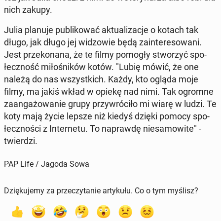
nich zakupy.
Julia planuje pu­bli­ko­wać ak­tu­ali­za­cje o kotach tak
długo, jak długo jej wi­dzo­wie będą za­in­te­re­so­wa­ni.
Jest prze­ko­na­na, że te filmy pomogły stwo­rzyć spo­
łecz­ność mi­ło­śni­ków kotów. "Lubię mówić, że one
należą do nas wszyst­kich. Każdy, kto ogląda moje
filmy, ma jakiś wkład w opiekę nad nimi. Tak ogromne
za­an­ga­żo­wa­nie grupy przy­wró­ci­ło mi wiarę w ludzi. Te
koty mają życie lepsze niż kiedyś dzięki pomocy spo­
łecz­no­ści z In­ter­ne­tu. To na­praw­dę nie­sa­mo­wi­te" -
twier­dzi.
PAP Life / Jagoda Sowa
Dziękujemy za przeczytanie artykułu. Co o tym myślisz?