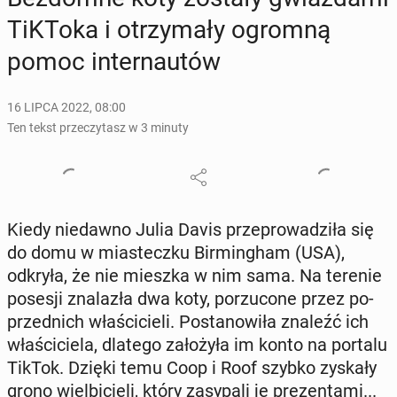
TiKToka i otrzy­ma­ły ogromną
pomoc in­ter­nau­tów
16 LIPCA 2022, 08:00
Ten tekst przeczytasz w 3 minuty
Kiedy nie­daw­no Julia Davis prze­pro­wa­dzi­ła się
do domu w mia­stecz­ku Bir­ming­ham (USA),
odkryła, że nie mieszka w nim sama. Na terenie
posesji zna­la­zła dwa koty, po­rzu­co­ne przez po­
przed­nich wła­ści­cie­li. Po­sta­no­wi­ła znaleźć ich
wła­ści­cie­la, dlatego za­ło­ży­ła im konto na portalu
TikTok. Dzięki temu Coop i Roof szybko zyskały
grono wiel­bi­cie­li, który za­sy­pa­li je pre­zen­ta­mi...