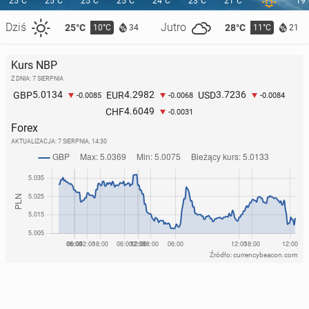
25°C
25°C
25°C
25°C
24°C
23°C
21°C
19
Dziś
Jutro
25°C
28°C
10°C
11°C
34
21
Kurs NBP
Z DNIA: 7 SIERPNIA
5.0134
4.2982
3.7236
GBP
EUR
USD
-0.0085
-0.0068
-0.0084
4.6049
CHF
-0.0031
Forex
AKTUALIZACJA:
7 SIERPNIA, 14:30
Źródło: currencybeacon.com