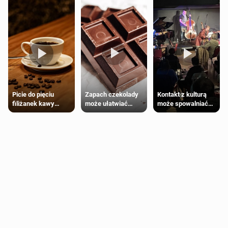
Zapach czekolady
Kontakt z kulturą
Picie do pięciu
może ułatwiać
może spowalniać
filiżanek kawy
trening siłowy
starzenie
dziennie jest
bezpieczne dla
większości
dorosłych