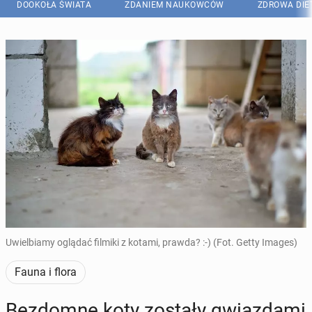
DOOKOŁA ŚWIATA
ZDANIEM NAUKOWCÓW
ZDROWA DIE
Uwielbiamy oglądać filmiki z kotami, prawda? :-) (Fot. Getty Images)
Fauna i flora
Bez­dom­ne koty zostały gwiaz­da­mi