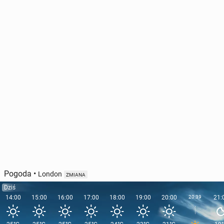
Pogoda
•
London
ZMIANA
Dziś
14:00
15:00
16:00
17:00
18:00
19:00
20:00
20:39
21: