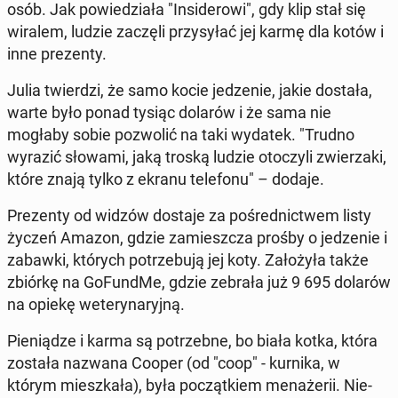
osób. Jak po­wie­dzia­ła "In­si­de­ro­wi", gdy klip stał się
wiralem, ludzie zaczęli przy­sy­łać jej karmę dla kotów i
inne pre­zen­ty.
Julia twier­dzi, że samo kocie je­dze­nie, jakie dostała,
warte było ponad tysiąc dolarów i że sama nie
mogłaby sobie po­zwo­lić na taki wydatek. "Trudno
wyrazić słowami, jaką troską ludzie oto­czy­li zwie­rza­ki,
które znają tylko z ekranu te­le­fo­nu" – dodaje.
Pre­zen­ty od widzów dostaje za po­śred­nic­twem listy
życzeń Amazon, gdzie za­miesz­cza prośby o je­dze­nie i
zabawki, których po­trze­bu­ją jej koty. Za­ło­ży­ła także
zbiórkę na Go­Fund­Me, gdzie zebrała już 9 695 dolarów
na opiekę we­te­ry­na­ryj­ną.
Pie­nią­dze i karma są po­trzeb­ne, bo biała kotka, która
została nazwana Cooper (od "coop" - kurnika, w
którym miesz­ka­ła), była po­cząt­kiem me­na­że­rii. Nie­