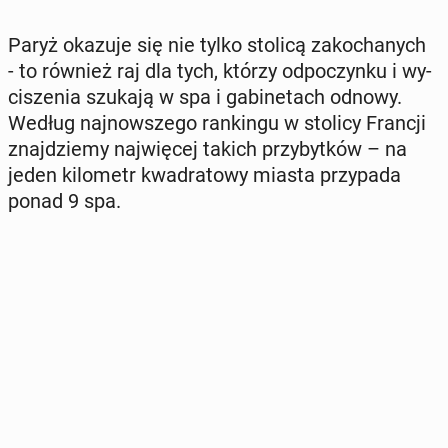
Paryż okazuje się nie tylko stolicą za­ko­cha­nych
- to również raj dla tych, którzy od­po­czyn­ku i wy­
ci­sze­nia szukają w spa i ga­bi­ne­tach odnowy.
Według naj­now­sze­go ran­kin­gu w stolicy Francji
znaj­dzie­my naj­wię­cej takich przy­byt­ków – na
jeden ki­lo­metr kwa­dra­to­wy miasta przy­pa­da
ponad 9 spa.