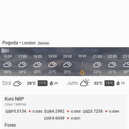
Pogoda
•
London
ZMIANA
Dziś
16:00
17:00
18:00
19:00
20:00
20:38
21:00
22:00
23:
28°C
28°C
28°C
27°C
25°C
23°C
21°C
20
Dziś
Jutro
28°C
32°C
11°C
15°C
34
19
Kurs NBP
Z DNIA: 7 SIERPNIA
5.0134
4.2982
3.7236
GBP
EUR
USD
-0.0085
-0.0068
-0.0084
4.6049
CHF
-0.0031
Forex