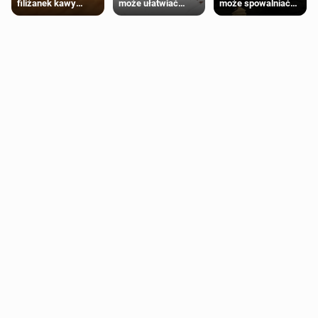
może ułatwiać
może spowalniać
filiżanek kawy
trening siłowy
starzenie
dziennie jest
bezpieczne dla
większości
dorosłych