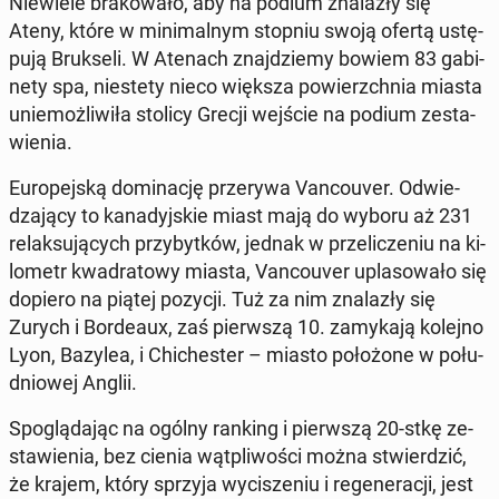
Nie­wie­le bra­ko­wa­ło, aby na podium zna­la­zły się
Ateny, które w mi­ni­mal­nym stopniu swoją ofertą ustę­
pu­ją Bruk­se­li. W Atenach znaj­dzie­my bowiem 83 ga­bi­
ne­ty spa, nie­ste­ty nieco większa po­wierzch­nia miasta
unie­moż­li­wi­ła stolicy Grecji wejście na podium ze­sta­
wie­nia.
Eu­ro­pej­ską do­mi­na­cję prze­ry­wa Van­co­uver. Od­wie­
dza­ją­cy to ka­na­dyj­skie miast mają do wyboru aż 231
re­lak­su­ją­cych przy­byt­ków, jednak w prze­li­cze­niu na ki­
lo­metr kwa­dra­to­wy miasta, Van­co­uver upla­so­wa­ło się
dopiero na piątej pozycji. Tuż za nim zna­la­zły się
Zurych i Bor­de­aux, zaś pierw­szą 10. za­my­ka­ją kolejno
Lyon, Bazylea, i Chi­che­ster – miasto po­ło­żo­ne w po­łu­
dnio­wej Anglii.
Spo­glą­da­jąc na ogólny ranking i pierw­szą 20-stkę ze­
sta­wie­nia, bez cienia wąt­pli­wo­ści można stwier­dzić,
że krajem, który sprzyja wy­ci­sze­niu i re­ge­ne­ra­cji, jest