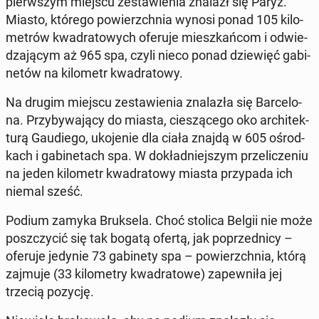
pierw­szym miejscu ze­sta­wie­nia znalazł się Paryż.
Miasto, którego po­wierzch­nia wynosi ponad 105 ki­lo­
me­trów kwa­dra­to­wych oferuje miesz­kań­com i od­wie­
dza­ją­cym aż 965 spa, czyli nieco ponad dzie­więć ga­bi­
ne­tów na ki­lo­metr kwa­dra­to­wy.
Na drugim miejscu ze­sta­wie­nia zna­la­zła się Bar­ce­lo­
na. Przy­by­wa­ją­cy do miasta, cie­szą­ce­go oko ar­chi­tek­
tu­rą Gau­die­go, uko­je­nie dla ciała znajdą w 605 ośrod­
kach i ga­bi­ne­tach spa. W do­kład­niej­szym prze­li­cze­niu
na jeden ki­lo­metr kwa­dra­to­wy miasta przy­pa­da ich
niemal sześć.
Podium zamyka Bruk­se­la. Choć stolica Belgii nie może
po­szczy­cić się tak bogatą ofertą, jak po­przed­ni­cy –
oferuje jedynie 73 ga­bi­ne­ty spa – po­wierzch­nia, którą
zajmuje (33 ki­lo­me­try kwa­dra­to­we) za­pew­ni­ła jej
trzecią pozycję.