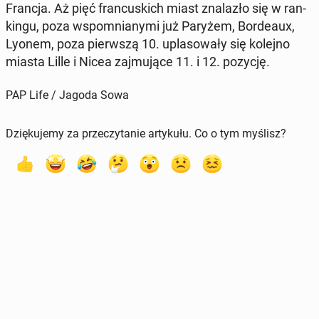
Francja. Aż pięć fran­cu­skich miast zna­la­zło się w ran­
kin­gu, poza wspo­mnia­ny­mi już Paryżem, Bor­de­aux,
Lyonem, poza pierw­szą 10. upla­so­wa­ły się kolejno
miasta Lille i Nicea zaj­mu­ją­ce 11. i 12. pozycję.
PAP Life / Jagoda Sowa
Dziękujemy za przeczytanie artykułu. Co o tym myślisz?