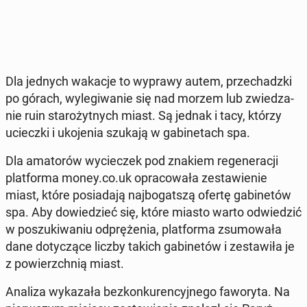
Dla jednych wakacje to wyprawy autem, prze­chadz­ki
po górach, wy­le­gi­wa­nie się nad morzem lub zwie­dza­
nie ruin sta­ro­żyt­nych miast. Są jednak i tacy, którzy
uciecz­ki i uko­je­nia szukają w ga­bi­ne­tach spa.
Dla ama­to­rów wy­cie­czek pod znakiem re­ge­ne­ra­cji
plat­for­ma money.co.uk opra­co­wa­ła ze­sta­wie­nie
miast, które po­sia­da­ją naj­bo­gat­szą ofertę ga­bi­ne­tów
spa. Aby do­wie­dzieć się, które miasto warto od­wie­dzić
w po­szu­ki­wa­niu od­prę­że­nia, plat­for­ma zsu­mo­wa­ła
dane do­ty­czą­ce liczby takich ga­bi­ne­tów i ze­sta­wi­ła je
z po­wierzch­nią miast.
Analiza wy­ka­za­ła bez­kon­ku­ren­cyj­ne­go fa­wo­ry­ta. Na