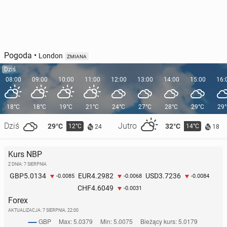
Pogoda
•
London
ZMIANA
Dziś
08:00
09:00
10:00
11:00
12:00
13:00
14:00
15:00
16:
18°C
18°C
19°C
21°C
24°C
27°C
28°C
29°C
29
Dziś
Jutro
29°C
32°C
12°C
14°C
24
18
Kurs NBP
Z DNIA: 7 SIERPNIA
5.0134
4.2982
3.7236
GBP
EUR
USD
-0.0085
-0.0068
-0.0084
4.6049
CHF
-0.0031
Forex
AKTUALIZACJA:
7 SIERPNIA, 22:00