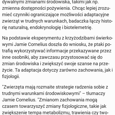
dy­wal­ny­mi zmia­na­mi śro­do­wi­ska, takimi jak np.
zmienna do­stęp­no­ści po­ży­wie­nia. Chcąc lepiej zro­zu­
mieć czyn­ni­ki ogra­ni­cza­ją­ce moż­li­wo­ści ad­ap­ta­cyj­ne
zwie­rząt w trud­nych wa­run­kach, ba­dacz­ka łączy hi­sto­
rię na­tu­ral­ną, en­do­kry­no­lo­gię i bio­te­le­me­trię.
Na pod­sta­wie eks­pe­ry­men­tu z krzy­żo­dzi­ba­mi świer­ko­
wy­mi Jamie Cor­ne­lius doszła do wniosku, że ptaki po­
tra­fią wy­ko­rzy­sty­wać in­for­ma­cje prze­ka­zy­wa­ne przez
inne osob­ni­ki, aby za­wcza­su przy­sto­so­wać się do
zmian śro­do­wi­ska i zwięk­szyć swoje szanse na prze­
ży­cie. Ta ad­ap­ta­cja dotyczy zarówno za­cho­wa­nia, jak i
fi­zjo­lo­gii.
"Zwie­rzę­ta mają roz­ma­ite stra­te­gie ra­dze­nia sobie z
trud­ny­mi wa­run­ka­mi śro­do­wi­sko­wy­mi" – tłu­ma­czy
Jamie Cor­ne­lius. "Zmianom za­cho­wa­nia mogą
czasem to­wa­rzy­szyć zmiany fi­zjo­lo­gicz­ne, takie jak
zwięk­sze­nie tempa me­ta­bo­li­zmu, tra­wie­nia czy two­