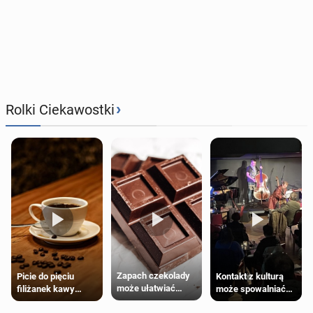
›
Rolki Ciekawostki
Zapach czekolady
Kontakt z kulturą
Picie do pięciu
może ułatwiać
może spowalniać
filiżanek kawy
trening siłowy
starzenie
dziennie jest