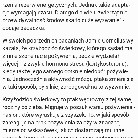
rze­nia rezerw ener­ge­tycz­nych. Jednak takie ad­ap­ta­
cje wy­ma­ga­ją czasu. Dlatego dla wielu zwie­rząt nie­
prze­wi­dy­wal­ność śro­do­wi­ska to duże wy­zwa­nie" -
dodaje ba­dacz­ka.
W swoich po­przed­nich ba­da­niach Jamie Cor­ne­lius wy­
ka­za­ła, że krzy­żo­dziób świer­ko­wy, którego sąsiad ma
zmniej­szo­ne racje po­ży­wie­nia, będzie wy­dzie­lał
więcej niż zwykle hormonu stresu (kor­ty­ko­ste­ro­nu),
kiedy także jego samego dotknie nie­do­bór po­ży­wie­
nia. Jed­no­cze­śnie ak­tyw­ność mózgu ptaka zmieni się
w taki sposób, by silniej za­re­ago­wał na to wy­zwa­nie.
Krzy­żo­dziób świer­ko­wy to ptak wę­drow­ny z tej samej
rodziny co zięba. Migruje w po­szu­ki­wa­niu po­ży­wie­nia -
nasion, które wy­łu­sku­je z szyszek. To, w jaki sposób
za­re­agu­je na brak po­ży­wie­nia zależy w znacz­nej
mierze od wska­zó­wek, jakich do­star­cza­ją mu inne
osob­ni­ki tego gatunku poprzez swoje za­cho­wa­nie i na­