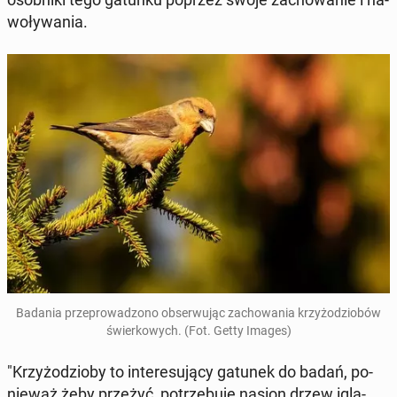
wo­ły­wa­nia.
Badania prze­pro­wa­dzo­no ob­ser­wu­jąc za­cho­wa­nia krzy­żo­dzio­bów
świer­ko­wych. (Fot. Getty Images)
"Krzy­żo­dzio­by to in­te­re­su­ją­cy gatunek do badań, po­
nie­waż żeby przeżyć, po­trze­bu­je nasion drzew igla­