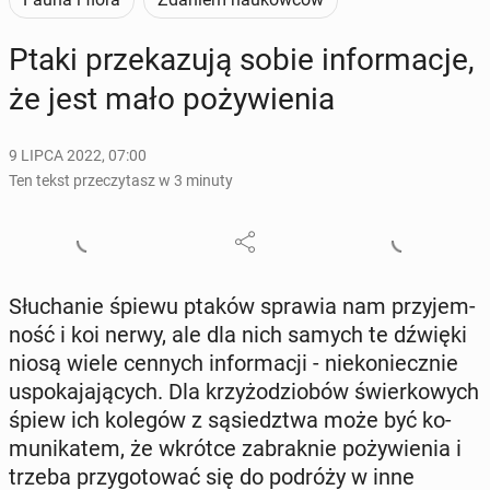
Ptaki prze­ka­zu­ją sobie in­for­ma­cje,
że jest mało po­ży­wie­nia
9 LIPCA 2022, 07:00
Ten tekst przeczytasz w 3 minuty
Słu­cha­nie śpiewu ptaków sprawia nam przy­jem­
ność i koi nerwy, ale dla nich samych te dźwięki
niosą wiele cennych in­for­ma­cji - nie­ko­niecz­nie
uspo­ka­ja­ją­cych. Dla krzy­żo­dzio­bów świer­ko­wych
śpiew ich kolegów z są­siedz­twa może być ko­
mu­ni­ka­tem, że wkrótce za­brak­nie po­ży­wie­nia i
trzeba przy­go­to­wać się do podróży w inne