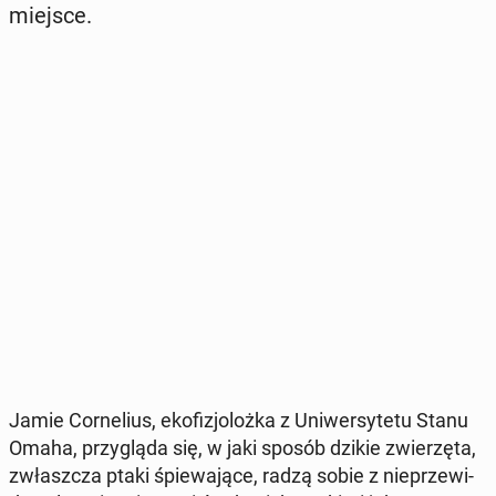
miejsce.
Jamie Cor­ne­lius, eko­fi­zjo­loż­ka z Uni­wer­sy­te­tu Stanu
Omaha, przy­glą­da się, w jaki sposób dzikie zwie­rzę­ta,
zwłasz­cza ptaki śpie­wa­ją­ce, radzą sobie z nie­prze­wi­