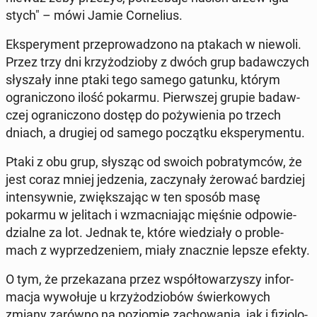
stych" – mówi Jamie Cor­ne­lius.
Eks­pe­ry­ment prze­pro­wa­dzo­no na ptakach w niewoli.
Przez trzy dni krzy­żo­dzio­by z dwóch grup ba­daw­czych
sły­sza­ły inne ptaki tego samego gatunku, którym
ogra­ni­czo­no ilość pokarmu. Pierw­szej grupie ba­daw­
czej ogra­ni­czo­no dostęp do po­ży­wie­nia po trzech
dniach, a drugiej od samego po­cząt­ku eks­pe­ry­men­tu.
Ptaki z obu grup, słysząc od swoich po­bra­tym­ców, że
jest coraz mniej je­dze­nia, za­czy­na­ły żerować bar­dziej
in­ten­syw­nie, zwięk­sza­jąc w ten sposób masę
pokarmu w je­li­tach i wzmac­nia­jąc mięśnie od­po­wie­
dzial­ne za lot. Jednak te, które wie­dzia­ły o pro­ble­
mach z wy­prze­dze­niem, miały znacz­nie lepsze efekty.
O tym, że prze­ka­za­na przez współ­to­wa­rzy­szy in­for­
ma­cja wy­wo­łu­je u krzy­żo­dzio­bów świer­ko­wych
zmiany zarówno na po­zio­mie za­cho­wa­nia, jak i fi­zjo­lo­