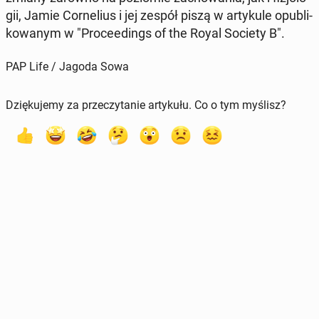
gii, Jamie Cor­ne­lius i jej zespół piszą w ar­ty­ku­le opu­bli­
ko­wa­nym w "Pro­ce­edings of the Royal Society B".
PAP Life / Jagoda Sowa
Dziękujemy za przeczytanie artykułu. Co o tym myślisz?