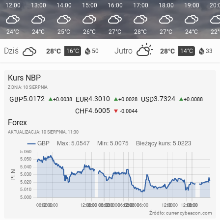
12:00
13:00
14:00
15:00
16:00
17:00
18:00
19:00
20:
24°C
24°C
25°C
26°C
27°C
28°C
27°C
24°C
22
Dziś
Jutro
28°C
28°C
16°C
14°C
50
33
Kurs NBP
Z DNIA: 10 SIERPNIA
5.0172
4.3010
3.7324
GBP
EUR
USD
+0.0038
+0.0028
+0.0088
4.6005
CHF
-0.0044
Forex
AKTUALIZACJA:
10 SIERPNIA, 11:30
Źródło: currencybeacon.com