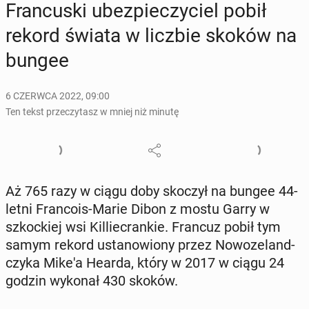
Fran­cu­ski ubez­pie­czy­ciel pobił
rekord świata w liczbie skoków na
bungee
6 CZERWCA 2022, 09:00
Ten tekst przeczytasz w mniej niż minutę
Aż 765 razy w ciągu doby skoczył na bungee 44-
letni Fran­co­is-Marie Dibon z mostu Garry w
szkoc­kiej wsi Kil­lie­cran­kie. Francuz pobił tym
samym rekord usta­no­wio­ny przez No­wo­ze­land­
czy­ka Mike'a Hearda, który w 2017 w ciągu 24
godzin wykonał 430 skoków.