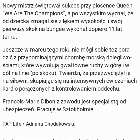
Nowy mistrz świę­to­wał sukces przy pio­sen­ce Queen
"We Are The Cham­pions", a po wszyst­kim wyznał, że
od dziecka zmagał się z lękiem wy­so­ko­ści i swój
pierw­szy skok na bungee wykonał dopiero 11 lat
temu.
Jeszcze w marcu tego roku nie mógł sobie też po­ra­
dzić z przy­po­mi­na­ją­cy­mi chorobę morską do­le­gli­wo­
ścia­mi, które wy­wo­łu­ją gwał­tow­ne ruchy w górę i w
dół na linie (po skoku). Twier­dzi, że prze­zwy­cię­żył je
na siłowni, sku­pia­jąc się na in­ten­syw­nych ćwi­cze­niach
kardio po­łą­czo­nych z kon­tro­lo­wa­niem oddechu.
Fran­co­is-Marie Dibon z zawodu jest spe­cja­li­stą od
ubez­pie­czeń. Pracuje w Sztok­hol­mie.
PAP Life / Adriana Chodakowska