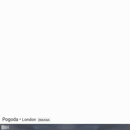
Pogoda
•
London
ZMIANA
Dziś