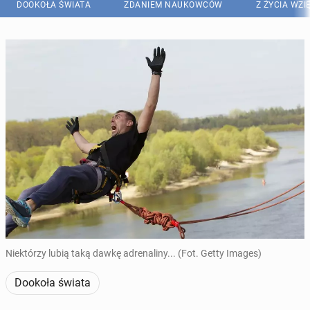
DOOKOŁA ŚWIATA
ZDANIEM NAUKOWCÓW
Z ŻYCIA WZI
Niektórzy lubią taką dawkę adrenaliny... (Fot. Getty Images)
Dookoła świata