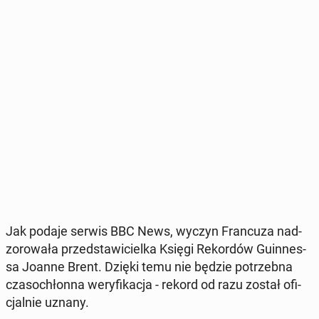
Jak podaje serwis BBC News, wyczyn Fran­cu­za nad­
zo­ro­wa­ła przed­sta­wi­ciel­ka Księgi Re­kor­dów Gu­in­nes­
sa Joanne Brent. Dzięki temu nie będzie po­trzeb­na
cza­so­chłon­na we­ry­fi­ka­cja - rekord od razu został ofi­
cjal­nie uznany.