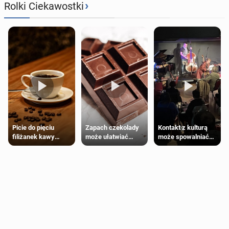
›
Rolki Ciekawostki
Zapach czekolady
Kontakt z kulturą
Picie do pięciu
może ułatwiać
może spowalniać
filiżanek kawy
trening siłowy
starzenie
dziennie jest
bezpieczne dla
większości
dorosłych