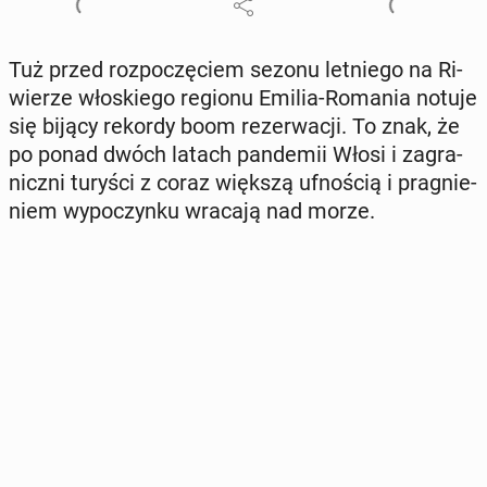
Tuż przed roz­po­czę­ciem sezonu let­nie­go na Ri­
wie­rze wło­skie­go regionu Emilia-Romania notuje
się bijący rekordy boom re­zer­wa­cji. To znak, że
po ponad dwóch latach pan­de­mii Włosi i za­gra­
nicz­ni turyści z coraz większą uf­no­ścią i pra­gnie­
niem wy­po­czyn­ku wracają nad morze.