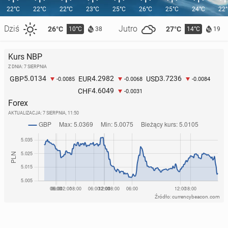
22°C
22°C
22°C
23°C
25°C
26°C
25°C
24°C
22
Dziś
Jutro
26°C
27°C
10°C
14°C
38
19
Kurs NBP
Z DNIA: 7 SIERPNIA
5.0134
4.2982
3.7236
GBP
EUR
USD
-0.0085
-0.0068
-0.0084
4.6049
CHF
-0.0031
Forex
AKTUALIZACJA:
7 SIERPNIA, 11:50
Źródło: currencybeacon.com