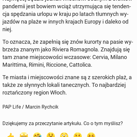
pan­de­mii jest bowiem wciąż utrzy­mu­ją­ca się ten­den­
cja spę­dza­nia urlopu w kraju po latach tłum­nych wy­
jaz­dów na plaże w innych krajach Europy i daleko od
niej.
To oznacza, że za­peł­nią się znów kurorty na pasie wy­
brze­ża znanym jako Riviera Ro­ma­gno­la. Znaj­du­ją się
tam znane miej­sco­wo­ści wcza­so­we: Cervia, Milano
Ma­rit­ti­ma, Rimini, Ric­cio­ne, Cat­to­li­ca.
Te miasta i miej­sco­wo­ści znane są z sze­ro­kich plaż, a
także ze słyn­nych lokali ta­necz­nych. To naj­bar­dziej
roz­tań­czo­ny region Włoch.
PAP Life / Marcin Rychcik
Dziękujemy za przeczytanie artykułu. Co o tym myślisz?