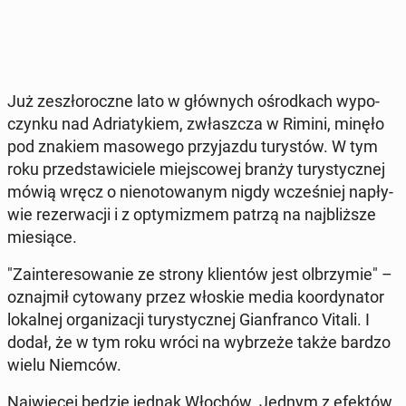
Już ze­szło­rocz­ne lato w głów­nych ośrod­kach wy­po­
czyn­ku nad Ad­ria­ty­kiem, zwłasz­cza w Rimini, minęło
pod znakiem ma­so­we­go przy­jaz­du tu­ry­stów. W tym
roku przed­sta­wi­cie­le miej­sco­wej branży tu­ry­stycz­nej
mówią wręcz o nie­no­to­wa­nym nigdy wcze­śniej na­pły­
wie re­zer­wa­cji i z opty­mi­zmem patrzą na naj­bliż­sze
mie­sią­ce.
"Za­in­te­re­so­wa­nie ze strony klien­tów jest ol­brzy­mie" –
oznaj­mił cy­to­wa­ny przez włoskie media ko­or­dy­na­tor
lo­kal­nej or­ga­ni­za­cji tu­ry­stycz­nej Gian­fran­co Vitali. I
dodał, że w tym roku wróci na wy­brze­że także bardzo
wielu Niemców.
Naj­wię­cej będzie jednak Włochów. Jednym z efektów