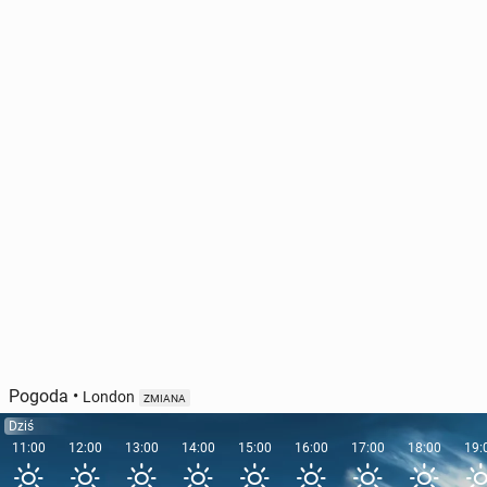
Pogoda
•
London
ZMIANA
Dziś
11:00
12:00
13:00
14:00
15:00
16:00
17:00
18:00
19: