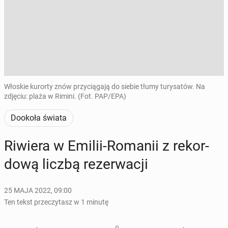
Włoskie kurorty znów przyciągają do siebie tłumy turysatów. Na
zdjęciu: plaża w Rimini. (Fot. PAP/EPA)
Dookoła świata
Riwiera w Emilii-Romanii z re­kor­
do­wą liczbą re­zer­wa­cji
25 MAJA 2022, 09:00
Ten tekst przeczytasz w 1 minutę