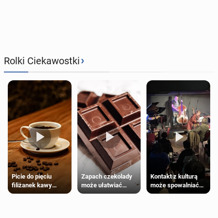
›
Rolki Ciekawostki
Zapach czekolady
Kontakt z kulturą
Picie do pięciu
może ułatwiać
może spowalniać
filiżanek kawy
trening siłowy
starzenie
dziennie jest
bezpieczne dla
większości