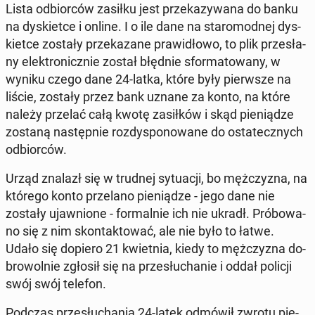
Lista od­bior­ców zasiłku jest prze­ka­zy­wa­na do banku
na dys­kiet­ce i online. I o ile dane na sta­ro­mod­nej dys­
kiet­ce zostały prze­ka­za­ne pra­wi­dło­wo, to plik prze­sła­
ny elek­tro­nicz­nie został błędnie sfor­ma­to­wa­ny, w
wyniku czego dane 24-latka, które były pierw­sze na
liście, zostały przez bank uznane za konto, na które
należy przelać całą kwotę za­sił­ków i skąd pie­nią­dze
zostaną na­stęp­nie roz­dy­spo­no­wa­ne do osta­tecz­nych
od­bior­ców.
Urząd znalazł się w trudnej sy­tu­acji, bo męż­czy­zna, na
którego konto prze­la­no pie­nią­dze - jego dane nie
zostały ujaw­nio­ne - for­mal­nie ich nie ukradł. Pró­bo­wa­
no się z nim skon­tak­to­wać, ale nie było to łatwe.
Udało się dopiero 21 kwiet­nia, kiedy to męż­czy­zna do­
bro­wol­nie zgłosił się na prze­słu­cha­nie i oddał policji
swój swój telefon.
Podczas prze­słu­cha­nia 24-latek odmówił zwrotu pie­