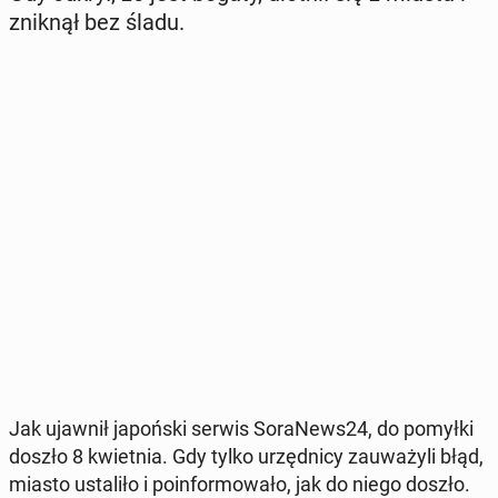
zniknął bez śladu.
Jak ujawnił ja­poń­ski serwis So­ra­News24, do pomyłki
doszło 8 kwiet­nia. Gdy tylko urzęd­ni­cy za­uwa­ży­li błąd,
miasto usta­li­ło i po­in­for­mo­wa­ło, jak do niego doszło.