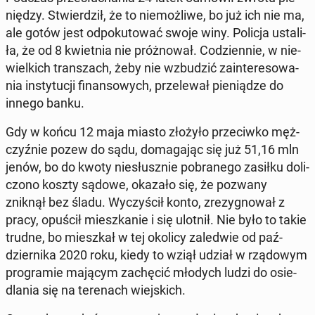
nię­dzy. Stwier­dził, że to nie­moż­li­we, bo już ich nie ma,
ale gotów jest od­po­ku­to­wać swoje winy. Policja usta­li­
ła, że od 8 kwiet­nia nie próż­no­wał. Co­dzien­nie, w nie­
wiel­kich tran­szach, żeby nie wzbu­dzić za­in­te­re­so­wa­
nia in­sty­tu­cji fi­nan­so­wych, prze­le­wał pie­nią­dze do
innego banku.
Gdy w końcu 12 maja miasto złożyło prze­ciw­ko męż­
czyź­nie pozew do sądu, do­ma­ga­jąc się już 51,16 mln
jenów, bo do kwoty nie­słusz­nie po­bra­ne­go zasiłku do­li­
czo­no koszty sądowe, okazało się, że pozwany
zniknął bez śladu. Wy­czy­ścił konto, zre­zy­gno­wał z
pracy, opuścił miesz­ka­nie i się ulotnił. Nie było to takie
trudne, bo miesz­kał w tej okolicy za­le­d­wie od paź­
dzier­ni­ka 2020 roku, kiedy to wziął udział w rzą­do­wym
pro­gra­mie mającym za­chę­cić młodych ludzi do osie­
dla­nia się na te­re­nach wiej­skich.