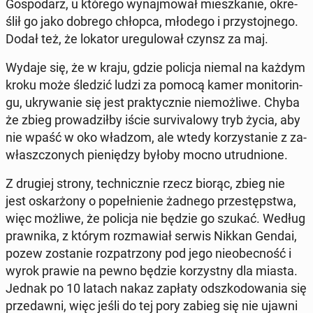
Go­spo­darz, u którego wy­naj­mo­wał miesz­ka­nie, okre­
ślił go jako dobrego chłopca, młodego i przy­stoj­ne­go.
Dodał też, że lokator ure­gu­lo­wał czynsz za maj.
Wydaje się, że w kraju, gdzie policja niemal na każdym
kroku może śledzić ludzi za pomocą kamer mo­ni­to­rin­
gu, ukry­wa­nie się jest prak­tycz­nie nie­moż­li­we. Chyba
że zbieg pro­wa­dził­by iście su­rvi­va­lo­wy tryb życia, aby
nie wpaść w oko władzom, ale wtedy ko­rzy­sta­nie z za­
własz­czo­nych pie­nię­dzy byłoby mocno utrud­nio­ne.
Z drugiej strony, tech­nicz­nie rzecz biorąc, zbieg nie
jest oskar­żo­ny o po­peł­nie­nie żadnego prze­stęp­stwa,
więc możliwe, że policja nie będzie go szukać. Według
praw­ni­ka, z którym roz­ma­wiał serwis Nikkan Gendai,
pozew zo­sta­nie roz­pa­trzo­ny pod jego nie­obec­ność i
wyrok prawie na pewno będzie ko­rzyst­ny dla miasta.
Jednak po 10 latach nakaz zapłaty od­szko­do­wa­nia się
przedaw­ni, więc jeśli do tej pory zabieg się nie ujawni