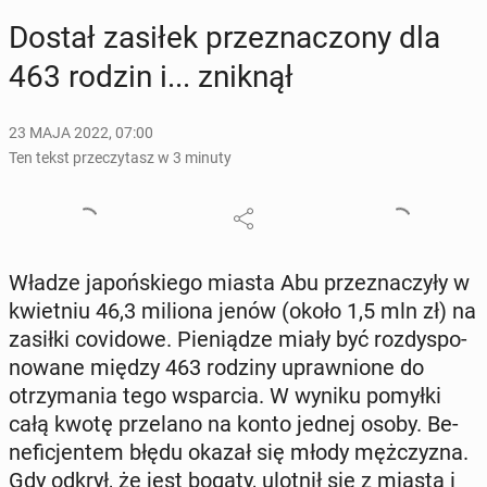
Dostał zasiłek prze­zna­czo­ny dla
463 rodzin i... zniknął
23 MAJA 2022, 07:00
Ten tekst przeczytasz w 3 minuty
Władze ja­poń­skie­go miasta Abu prze­zna­czy­ły w
kwiet­niu 46,3 miliona jenów (około 1,5 mln zł) na
zasiłki co­vi­do­we. Pie­nią­dze miały być roz­dy­spo­
no­wa­ne między 463 rodziny upraw­nio­ne do
otrzy­ma­nia tego wspar­cia. W wyniku pomyłki
całą kwotę prze­la­no na konto jednej osoby. Be­
ne­fi­cjen­tem błędu okazał się młody męż­czy­zna.
Gdy odkrył, że jest bogaty, ulotnił się z miasta i