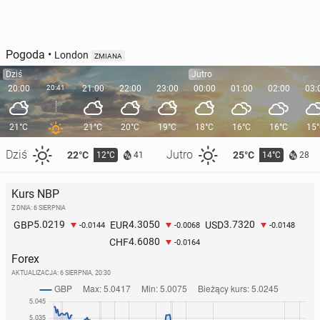
Pogoda
•
London
ZMIANA
Dziś
Jutro
20:00
20:41
21:00
22:00
23:00
00:00
01:00
02:00
03:
21°C
21°C
20°C
19°C
18°C
16°C
16°C
15
Dziś
Jutro
22°C
25°C
12°C
14°C
41
28
Kurs NBP
Z DNIA: 6 SIERPNIA
5.0219
4.3050
3.7320
GBP
EUR
USD
-0.0144
-0.0068
-0.0148
4.6080
CHF
-0.0164
Forex
AKTUALIZACJA:
6 SIERPNIA, 20:30