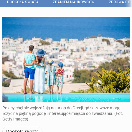
DOOKOŁA ŚWIATA
ZDANIEM NAUKOWCÓW
ZDROWA DIE
Polacy chętnie wyjeżdżają na urlop do Grecji, gdzie zawsze mogą
liczyć na piękną pogodę i interesujące miejsca do zwiedzania. (Fot.
Getty Images)
Dookoła świata