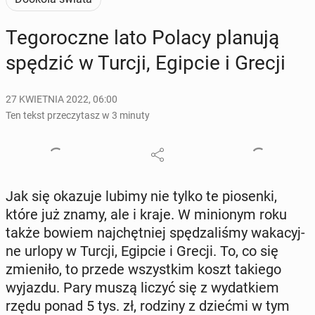
Te­go­rocz­ne lato Polacy planują
spędzić w Turcji, Egipcie i Grecji
27 KWIETNIA 2022, 06:00
Ten tekst przeczytasz w 3 minuty
Jak się okazuje lubimy nie tylko te pio­sen­ki,
które już znamy, ale i kraje. W mi­nio­nym roku
także bowiem naj­chęt­niej spę­dza­li­śmy wa­ka­cyj­
ne urlopy w Turcji, Egipcie i Grecji. To, co się
zmie­ni­ło, to przede wszyst­kim koszt takiego
wyjazdu. Pary muszą liczyć się z wy­dat­kiem
rzędu ponad 5 tys. zł, rodziny z dziećmi w tym