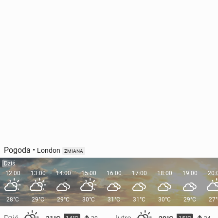
Pogoda
•
London
ZMIANA
Dziś
12:00
13:00
14:00
15:00
16:00
17:00
18:00
19:00
20:
28°C
29°C
29°C
30°C
31°C
31°C
30°C
29°C
27