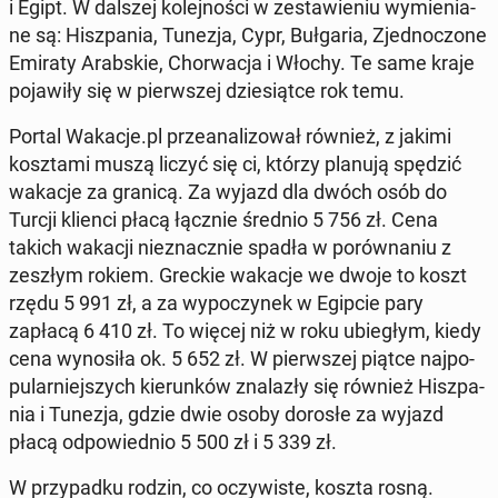
i Egipt. W dalszej ko­lej­no­ści w ze­sta­wie­niu wy­mie­nia­
ne są: Hisz­pa­nia, Tunezja, Cypr, Buł­ga­ria, Zjed­no­czo­ne
Emiraty Arab­skie, Chor­wa­cja i Włochy. Te same kraje
po­ja­wi­ły się w pierw­szej dzie­siąt­ce rok temu.
Portal Wakacje.pl prze­ana­li­zo­wał również, z jakimi
kosz­ta­mi muszą liczyć się ci, którzy planują spędzić
wakacje za granicą. Za wyjazd dla dwóch osób do
Turcji klienci płacą łącznie średnio 5 756 zł. Cena
takich wakacji nie­znacz­nie spadła w po­rów­na­niu z
zeszłym rokiem. Greckie wakacje we dwoje to koszt
rzędu 5 991 zł, a za wy­po­czy­nek w Egipcie pary
zapłacą 6 410 zł. To więcej niż w roku ubie­głym, kiedy
cena wy­no­si­ła ok. 5 652 zł. W pierw­szej piątce naj­po­
pu­lar­niej­szych kie­run­ków zna­la­zły się również Hisz­pa­
nia i Tunezja, gdzie dwie osoby dorosłe za wyjazd
płacą od­po­wied­nio 5 500 zł i 5 339 zł.
W przy­pad­ku rodzin, co oczy­wi­ste, koszta rosną.