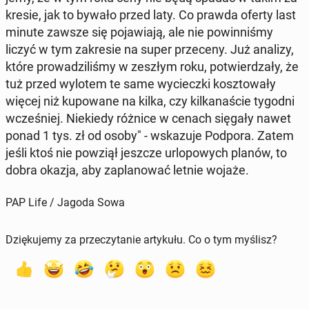
kre­sie, jak to bywało przed laty. Co prawda oferty last
minute zawsze się po­ja­wia­ją, ale nie po­win­ni­śmy
liczyć w tym za­kre­sie na super prze­ce­ny. Już analizy,
które pro­wa­dzi­li­śmy w zeszłym roku, po­twier­dza­ły, że
tuż przed wylotem te same wy­ciecz­ki kosz­to­wa­ły
więcej niż ku­po­wa­ne na kilka, czy kil­ka­na­ście tygodni
wcze­śniej. Nie­kie­dy różnice w cenach sięgały nawet
ponad 1 tys. zł od osoby" - wska­zu­je Podpora. Zatem
jeśli ktoś nie powziął jeszcze urlo­po­wych planów, to
dobra okazja, aby za­pla­no­wać letnie wojaże.
PAP Life / Jagoda Sowa
Dziękujemy za przeczytanie artykułu. Co o tym myślisz?