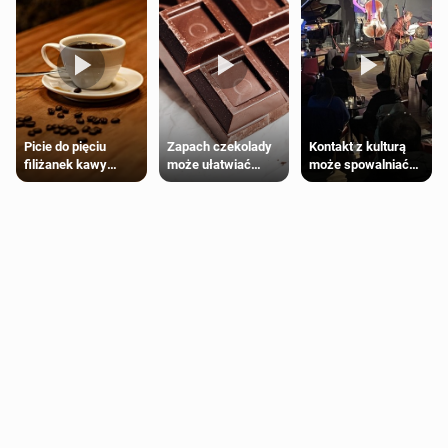
Zapach czekolady
Kontakt z kulturą
Picie do pięciu
może ułatwiać
może spowalniać
filiżanek kawy
trening siłowy
starzenie
dziennie jest
bezpieczne dla
większości
dorosłych