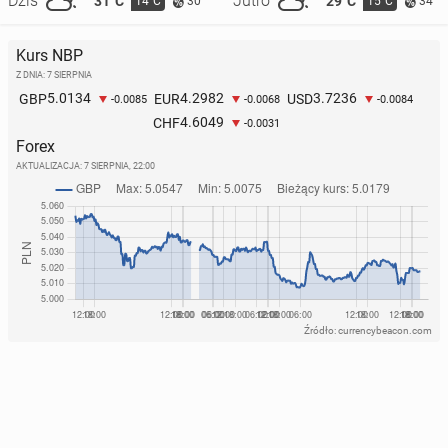
Dziś
Jutro
31°C
29°C
14°C
15°C
30
34
Kurs NBP
Z DNIA: 7 SIERPNIA
5.0134
4.2982
3.7236
GBP
EUR
USD
-0.0085
-0.0068
-0.0084
4.6049
CHF
-0.0031
Forex
AKTUALIZACJA:
7 SIERPNIA, 22:00
Źródło: currencybeacon.com