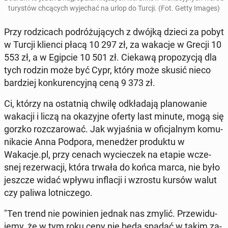
tu­ry­stów chcą­cych wy­je­chać na urlop do Turcji. (Fot. Getty Images)
Przy ro­dzi­cach po­dró­żu­ją­cych z dwójką dzieci za pobyt
w Turcji klienci płacą 10 297 zł, za wakacje w Grecji 10
553 zł, a w Egipcie 10 501 zł. Ciekawą pro­po­zy­cją dla
tych rodzin może być Cypr, który może skusić nieco
bar­dziej kon­ku­ren­cyj­ną ceną 9 373 zł.
Ci, którzy na ostat­nią chwilę od­kła­da­ją pla­no­wa­nie
wakacji i liczą na oka­zyj­ne oferty last minute, mogą się
gorzko roz­cza­ro­wać. Jak wy­ja­śnia w ofi­cjal­nym ko­mu­
ni­ka­cie Anna Podpora, me­ne­dżer pro­duk­tu w
Wakacje.pl, przy cenach wy­cie­czek na etapie wcze­
snej re­zer­wa­cji, która trwała do końca marca, nie było
jeszcze widać wpływu in­fla­cji i wzrostu kursów walut
czy paliwa lot­ni­cze­go.
"Ten trend nie po­wi­nien jednak nas zmylić. Prze­wi­du­
je­my, że w tym roku ceny nie będą spadać w takim za­