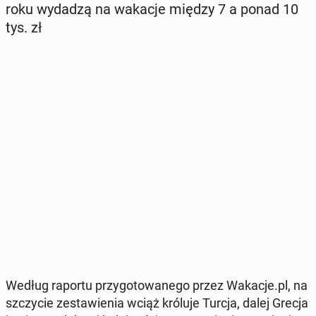
roku wydadzą na wakacje między 7 a ponad 10
tys. zł
Według raportu przy­go­to­wa­ne­go przez Wakacje.pl, na
szczy­cie ze­sta­wie­nia wciąż króluje Turcja, dalej Grecja