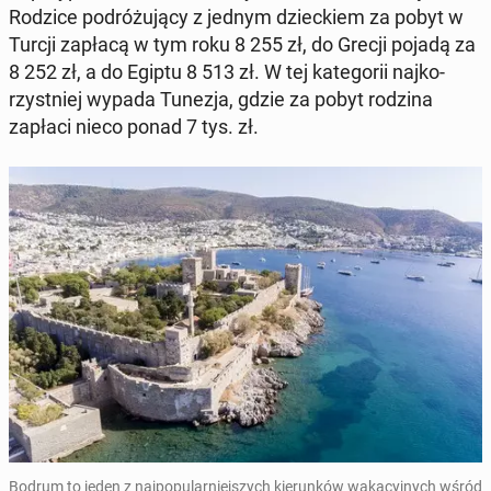
Rodzice po­dró­żu­ją­cy z jednym dziec­kiem za pobyt w
Turcji zapłacą w tym roku 8 255 zł, do Grecji pojadą za
8 252 zł, a do Egiptu 8 513 zł. W tej ka­te­go­rii naj­ko­
rzyst­niej wypada Tunezja, gdzie za pobyt rodzina
zapłaci nieco ponad 7 tys. zł.
Bodrum to jeden z naj­po­pu­lar­niej­szych kie­run­ków wa­ka­cyj­nych wśród