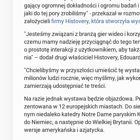
ga­ją­cy ogrom­nej do­kład­no­ści i ogromu badań i 
jaki do tej pory zro­bi­li­śmy" - prze­ka­zał w roz
za­ło­ży­cie­li
firmy Hi­sto­ve­ry, która stwo­rzy­ła w
"Je­ste­śmy zwią­za­ni z branżą gier wideo i ko­rzy
czemu mamy na­dzie­ję przy­cią­gnąć do tego te
o pro­sto­tę in­te­rak­cji z użyt­kow­ni­kiem, aby 
nia" – dodał drugi wła­ści­ciel Hi­sto­ve­ry, Edoua
"Chcie­li­by­śmy w przy­szło­ści umie­ścić tę wys
mi­lio­nów ludzi rocznie, więc myślimy, jak wy­ko­r
za­mie­rza­ją udo­stęp­niać te treści.
Na razie jednak wystawa będzie ob­jaz­do­wa. Pr
zen­to­wa­na w 12 eu­ro­pej­skich mia­stach. Do s
nym nie­da­le­ko katedry Notre Dame pa­ry­skim Ko­
do Niemiec, a na­stęp­nie do Wiel­kiej Bry­ta­nii. 
wersje ame­ry­kań­ska i azja­tyc­ka.