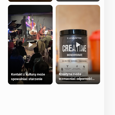
bezpieczne dla
większości dorosłych
Kreatyna może
Kontakt z kulturą może
wzmacniać odporność
spowalniać starzenie
przeciw nowotworom