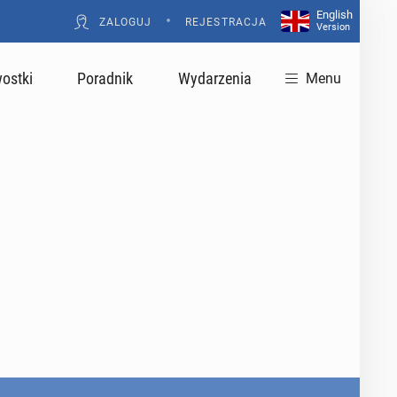
English
•
ZALOGUJ
REJESTRACJA
Version
ostki
Poradnik
Wydarzenia
Menu