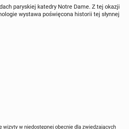
 dach pa­ry­skiej katedry Notre Dame. Z tej okazji
no­lo­gie wystawa po­świę­co­na hi­sto­rii tej słynnej
 wizyty w nie­do­stęp­nej obecnie dla zwie­dza­ją­cych