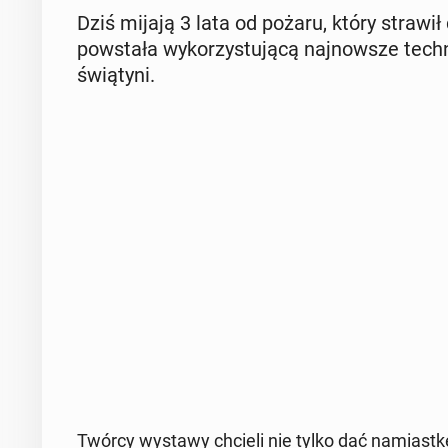
Dziś mijają 3 lata od pożaru, który strawił
po­wsta­ła wy­ko­rzy­stu­ją­cą naj­now­sze tech­
świą­ty­ni.
Twórcy wystawy chcieli nie tylko dać na­miast­kę