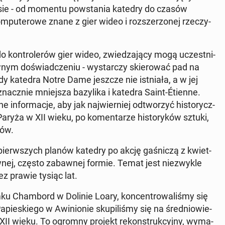
zasie - od momentu po­wsta­nia katedry do czasów
m­pu­te­ro­we znane z gier wideo i roz­sze­rzo­nej rze­czy­
o kon­tro­le­rów gier wideo, zwie­dza­ją­cy mogą uczest­ni­
yw­nym do­świad­cze­niu - wy­star­czy skie­ro­wać pad na
y katedra Notre Dame jeszcze nie ist­nia­ła, a w jej
cz­nie mniej­sza ba­zy­li­ka i katedra Saint-Étienne.
in­for­ma­cje, aby jak naj­wier­niej od­two­rzyć hi­sto­rycz­
 Paryża w XII wieku, po ko­men­ta­rze hi­sto­ry­ków sztuki,
tów.
ierw­szych planów katedry po akcję ga­śni­czą z kwiet­
­nej, często za­baw­nej formie. Temat jest nie­zwy­kle
zez prawie tysiąc lat.
mku Cham­bord w Dolinie Loary, kon­cen­tro­wa­li­śmy się
pie­skie­go w Awi­nio­nie sku­pi­li­śmy się na śre­dnio­wie­
 XII wieku. To ogromny projekt re­kon­struk­cyj­ny, wy­ma­