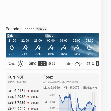
Pogoda
•
London
ZMIANA
Dziś
Jutro
21:00
22:00
23:00
00:00
01:00
02:00
03:00
04:00
22°C
21°C
20°C
18°C
16°C
13°C
12°C
12°C
Dziś
Jutro
25°C
27°C
10°C
11°C
36
Kurs NBP
Forex
Z DNIA: 7 SIERPNIA
AKTUALIZACJA:
7 SIERPNIA, 21:00
5.0134
GBP
-0.0085
4.2982
EUR
-0.0068
3.7236
USD
-0.0084
4.6049
CHF
-0.0031