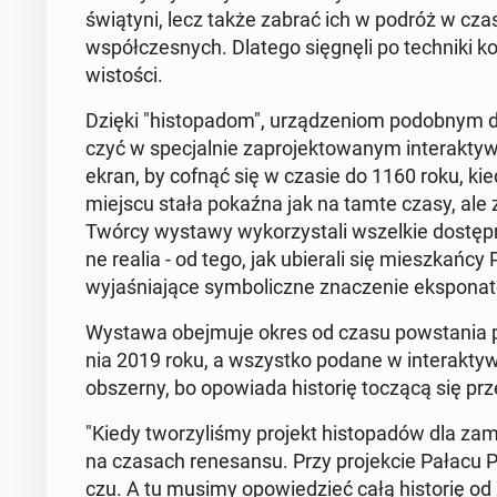
świą­ty­ni, lecz także zabrać ich w podróż w c
współ­cze­snych. Dlatego się­gnę­li po tech­ni­ki ko
wi­sto­ści.
Dzięki "hi­sto­pa­dom", urzą­dze­niom po­dob­nym d
czyć w spe­cjal­nie za­pro­jek­to­wa­nym in­te­rak­t
ekran, by cofnąć się w czasie do 1160 roku, kied
miejscu stała pokaźna jak na tamte czasy, ale zna
Twórcy wystawy wy­ko­rzy­sta­li wszel­kie do­stęp­ne 
ne realia - od tego, jak ubie­ra­li się miesz­kań­cy
wy­ja­śnia­ją­ce sym­bo­licz­ne zna­cze­nie eks­po­na­
Wystawa obej­mu­je okres od czasu po­wsta­nia p
nia 2019 roku, a wszyst­ko podane w in­te­rak­tyw
ob­szer­ny, bo opo­wia­da hi­sto­rię toczącą się pr
"Kiedy two­rzy­li­śmy projekt hi­sto­pa­dów dla za
na czasach re­ne­san­su. Przy pro­jek­cie Pałacu Pa­
czu. A tu musimy opo­wie­dzieć całą hi­sto­rię od