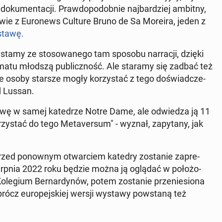
do­ku­men­ta­cji. Praw­do­po­dob­nie naj­bar­dziej ambitny,
­mo­wie z Eu­ro­news Culture Bruno de Sa Moreira, jeden z
ystawę.
­sta­my ze sto­so­wa­ne­go tam sposobu nar­ra­cji, dzięki
matu młodszą pu­blicz­ność. Ale staramy się zadbać też
także osoby starsze mogły ko­rzy­stać z tego do­świad­cze­
rd Lussan.
tawę w samej ka­te­drze Notre Dame, ale od­wie­dza ją 11
zy­stać do tego Me­ta­ver­sum" - wyznał, za­py­ta­ny, jak
zed po­now­nym otwar­ciem katedry zo­sta­nie za­pre­
ierp­nia 2022 roku będzie można ją oglądać w po­ło­żo­
le­gium Ber­nar­dy­nów, potem zo­sta­nie prze­nie­sio­na
Oprócz eu­ro­pej­skiej wersji wystawy po­wsta­ną też