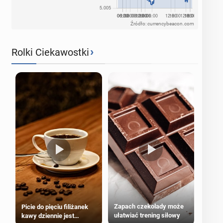
Źródło: currencybeacon.com
›
Rolki Ciekawostki
Zapach czekolady może
Picie do pięciu filiżanek
ułatwiać trening siłowy
kawy dziennie jest