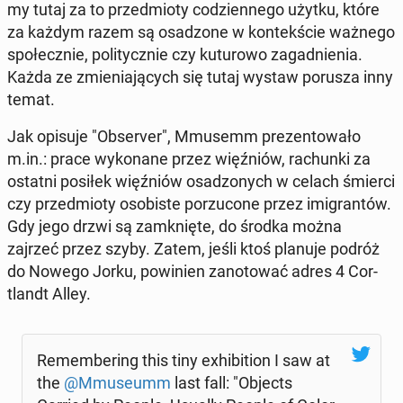
my tutaj za to przed­mio­ty co­dzien­ne­go użytku, które
za każdym razem są osa­dzo­ne w kon­tek­ście ważnego
spo­łecz­nie, po­li­tycz­nie czy ku­tu­ro­wo za­gad­nie­nia.
Każda ze zmie­nia­ją­cych się tutaj wystaw porusza inny
temat.
Jak opisuje "Ob­se­rver", Mmusemm pre­zen­to­wa­ło
m.in.: prace wy­ko­na­ne przez więź­niów, ra­chun­ki za
ostatni posiłek więź­niów osa­dzo­nych w celach śmierci
czy przed­mio­ty oso­bi­ste po­rzu­co­ne przez imi­gran­tów.
Gdy jego drzwi są za­mknię­te, do środka można
zajrzeć przez szyby. Zatem, jeśli ktoś planuje podróż
do Nowego Jorku, po­wi­nien za­no­to­wać adres 4 Cor­
tlandt Alley.
Re­mem­be­ring this tiny exhi­bi­tion I saw at
the
@Mmu­seumm
last fall: "Objects