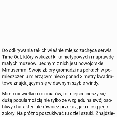
Do od­kry­wa­nia takich właśnie miejsc zachęca serwis
Time Out, który wskazał kilka nie­ty­po­wych i na­praw­dę
małych muzeów. Jednym z nich jest no­wo­jor­skie
Mmusemm. Swoje zbiory gro­ma­dzi na półkach w po­
miesz­cze­niu mie­rzą­cym nieco ponad 3 metry kwa­dra­
to­we znaj­du­ją­cym się w dawnym szybie windy.
Mimo nie­wiel­kich roz­mia­rów, to miejsce cieszy się
dużą po­pu­lar­no­ścią nie tylko ze względu na swój oso­
bli­wy cha­rak­ter, ale również przekaz, jaki niosą jego
zbiory. Na próżno po­szu­ki­wać tu dzieł sztuki. Znaj­dzie­