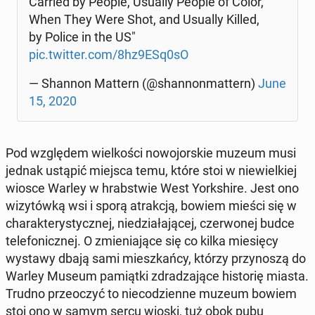
Carried by People, Usually People of Color,
When They Were Shot, and Usually Killed,
by Police in the US"
pic.twitter.com/8hz9ESq0sO
— Shannon Mattern (@shan­non­mat­tern)
June
15, 2020
Pod wzglę­dem wiel­ko­ści no­wo­jor­skie muzeum musi
jednak ustąpić miejsca temu, które stoi w nie­wiel­kiej
wiosce Warley w hrab­stwie West York­shi­re. Jest ono
wi­zy­tów­ką wsi i sporą atrak­cją, bowiem mieści się w
cha­rak­te­ry­stycz­nej, nie­dzia­ła­ją­cej, czer­wo­nej budce
te­le­fo­nicz­nej. O zmie­nia­ją­ce się co kilka mie­się­cy
wystawy dbają sami miesz­kań­cy, którzy przy­no­szą do
Warley Museum pa­miąt­ki zdra­dza­ją­ce hi­sto­rię miasta.
Trudno prze­oczyć to nie­co­dzien­ne muzeum bowiem
stoi ono w samym sercu wioski, tuż obok pubu