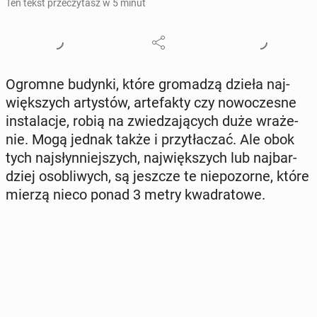
Ten tekst przeczytasz w 5 minut
Ogromne budynki, które gro­ma­dzą dzieła naj­
więk­szych ar­ty­stów, ar­te­fak­ty czy no­wo­cze­sne
in­sta­la­cje, robią na zwie­dza­ją­cych duże wra­że­
nie. Mogą jednak także i przy­tła­czać. Ale obok
tych naj­słyn­niej­szych, naj­więk­szych lub naj­bar­
dziej oso­bli­wych, są jeszcze te nie­po­zor­ne, które
mierzą nieco ponad 3 metry kwa­dra­to­we.