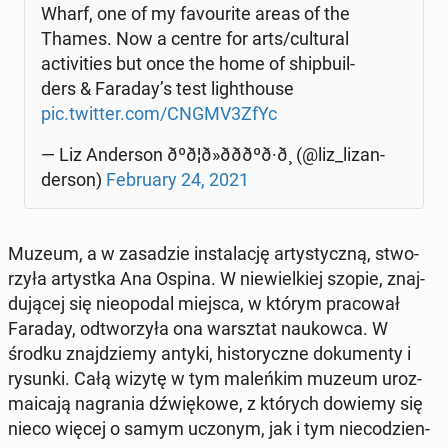
Wharf, one of my fa­vo­uri­te areas of the
Thames. Now a centre for arts/cul­tu­ral
ac­ti­vi­ties but once the home of ship­bu­il­
ders & Faraday’s test li­gh­tho­use
pic.twitter.com/CNGMV3ZfYc
— Liz An­der­son ðºð¦ð»ðððºð·ð¸ (@liz_li­zan­
der­son)
Fe­bru­ary 24, 2021
Muzeum, a w za­sa­dzie in­sta­la­cję ar­ty­stycz­ną, stwo­
rzy­ła ar­tyst­ka Ana Ospina. W nie­wiel­kiej szopie, znaj­
du­ją­cej się nie­opo­dal miejsca, w którym pra­co­wał
Faraday, od­two­rzy­ła ona warsz­tat na­ukow­ca. W
środku znaj­dzie­my antyki, hi­sto­rycz­ne do­ku­men­ty i
rysunki. Całą wizytę w tym ma­leń­kim muzeum uroz­
ma­ica­ją na­gra­nia dźwię­ko­we, z których dowiemy się
nieco więcej o samym uczonym, jak i tym nie­co­dzien­