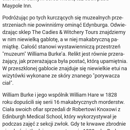
Maypole Inn.
Po­dró­żu­jąc po tych kur­czą­cych się mu­ze­al­nych prze­
strze­niach nie po­win­ni­śmy ominąć Edyn­bur­ga. Od­wie­
dza­jąc sklep The Cadies & Wit­che­ry Tours znaj­dzie­my
w nim nie­wiel­ką gablotę, a w niej ma­ka­brycz­ną pa­
miąt­kę. Całość stanowi wy­sta­wien­ni­czą prze­strzeń
"muzeum" Wil­lia­ma Burke’a. Relikt jest równie prze­ra­
ża­ją­cy, jak prze­ra­ża­ją­ca była postać, którą upa­mięt­nia.
W prze­szklo­nej ga­blo­cie znaj­du­je się nie­wiel­kie etui na
wi­zy­tów­ki wy­ko­na­ne ze skóry znanego "po­ry­wa­cza
ciał".
William Burke i jego wspól­nik William Hare w 1828
roku do­pu­ści­li się serii 16 ma­ka­brycz­nych mor­derstw.
Ciała swoich ofiar sprze­da­li dr Ro­ber­to­wi Knoxowi z
Edin­burgh Medical School, który wy­ko­rzy­sty­wał je
podczas zajęć z sekcji zwłok. Gdy te krwawe zbrod­nie