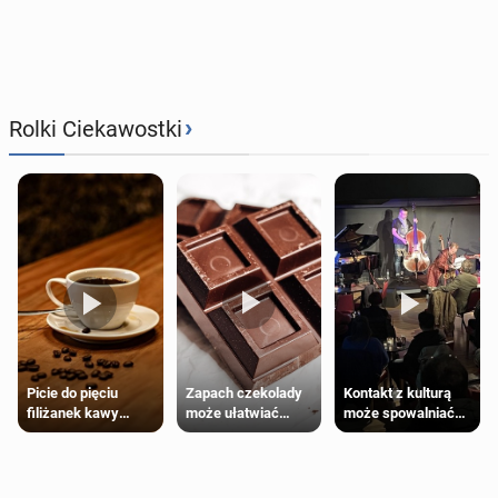
›
Rolki Ciekawostki
Zapach czekolady
Kontakt z kulturą
Picie do pięciu
może ułatwiać
może spowalniać
filiżanek kawy
trening siłowy
starzenie
dziennie jest
bezpieczne dla
większości
dorosłych