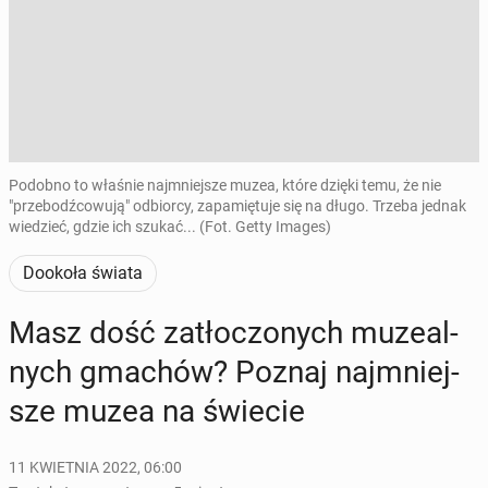
Podobno to właśnie najmniejsze muzea, które dzięki temu, że nie
"przebodźcowują" odbiorcy, zapamiętuje się na długo. Trzeba jednak
wiedzieć, gdzie ich szukać... (Fot. Getty Images)
Dookoła świata
Masz dość za­tło­czo­nych mu­ze­al­
nych gmachów? Poznaj naj­mniej­
sze muzea na świecie
11 KWIETNIA 2022, 06:00