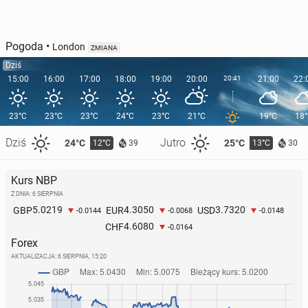
Pogoda
•
London
ZMIANA
Dziś
15:00
16:00
17:00
18:00
19:00
20:00
20:41
21:00
22:
23°C
23°C
23°C
24°C
23°C
21°C
19°C
18
Dziś
Jutro
24°C
25°C
12°C
13°C
39
30
Kurs NBP
Z DNIA: 6 SIERPNIA
5.0219
4.3050
3.7320
GBP
EUR
USD
-0.0144
-0.0068
-0.0148
4.6080
CHF
-0.0164
Forex
AKTUALIZACJA:
6 SIERPNIA, 15:20