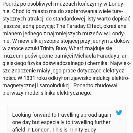
Podróż po oso­bli­wych muzeach koń­czy­my w Lon­dy­
nie. Choć to miasto ma do za­ofe­ro­wa­nia wiele tu­ry­
stycz­nych atrak­cji do stan­dar­do­wej listy warto dopisać
jeszcze jedną pozycję: The Faraday Effect, okre­śla­ne
mianem jednego z naj­mniej­szych muzeów w Lon­dy­
nie. W nie­wiel­kiej szopie sto­ją­cej przy jednym z doków
w zatoce sztuki Trinity Buoy Wharf znaj­du­je się
muzeum po­świę­co­ne pamięci Mi­cha­ela Fa­ra­daya, an­
giel­skie­go fizyka do­świad­czal­ne­go i chemika. Naj­więk­
sze zna­cze­nie miały jego prace do­ty­czą­ce elek­trycz­
no­ści. W 1831 roku odkrył on zja­wi­sko in­duk­cji elek­tro­
ma­gne­tycz­nej i sa­mo­in­duk­cji. Ponadto zbu­do­wał
pierw­szy model silnika elek­trycz­ne­go.
Looking forward to tra­vel­ling abroad again
one day but espe­cial­ly to tra­vel­ling further
afield in London. This is Trinity Buoy