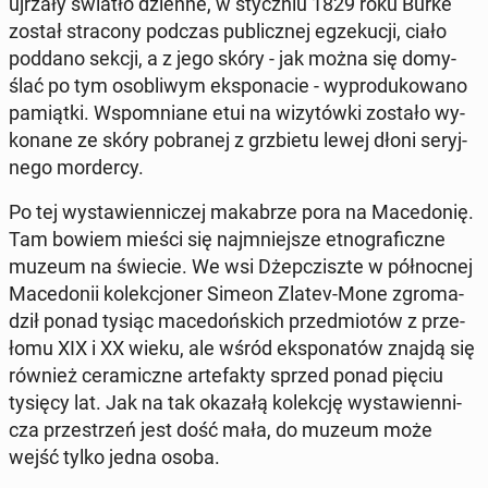
ujrzały światło dzienne, w stycz­niu 1829 roku Burke
został stra­co­ny podczas pu­blicz­nej eg­ze­ku­cji, ciało
poddano sekcji, a z jego skóry - jak można się do­my­
ślać po tym oso­bli­wym eks­po­na­cie - wy­pro­du­ko­wa­no
pa­miąt­ki. Wspo­mnia­ne etui na wi­zy­tów­ki zostało wy­
ko­na­ne ze skóry po­bra­nej z grzbie­tu lewej dłoni se­ryj­
ne­go mor­der­cy.
Po tej wy­sta­wien­ni­czej ma­ka­brze pora na Ma­ce­do­nię.
Tam bowiem mieści się naj­mniej­sze et­no­gra­ficz­ne
muzeum na świecie. We wsi Dżep­czisz­te w pół­noc­nej
Ma­ce­do­nii ko­lek­cjo­ner Simeon Zlatev-Mone zgro­ma­
dził ponad tysiąc ma­ce­doń­skich przed­mio­tów z prze­
ło­mu XIX i XX wieku, ale wśród eks­po­na­tów znajdą się
również ce­ra­micz­ne ar­te­fak­ty sprzed ponad pięciu
tysięcy lat. Jak na tak okazałą ko­lek­cję wy­sta­wien­ni­
cza prze­strzeń jest dość mała, do muzeum może
wejść tylko jedna osoba.