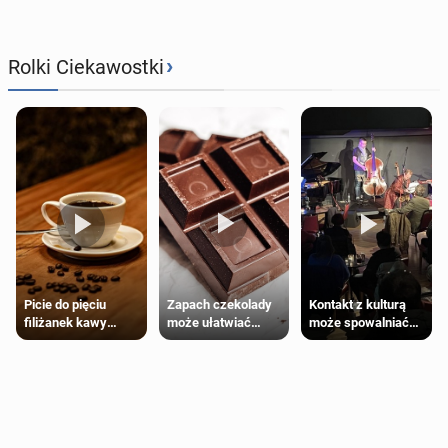
›
Rolki Ciekawostki
Zapach czekolady
Kontakt z kulturą
Picie do pięciu
może ułatwiać
może spowalniać
filiżanek kawy
trening siłowy
starzenie
dziennie jest
bezpieczne dla
większości
dorosłych