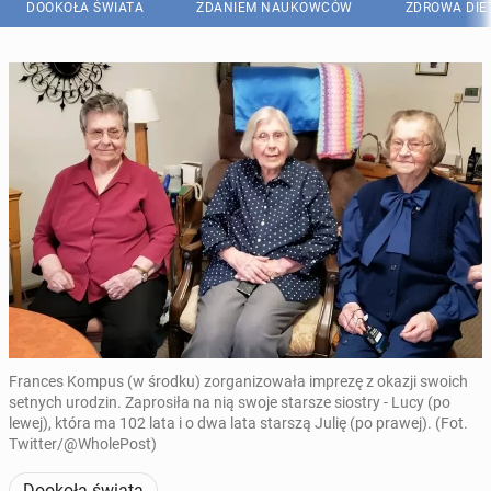
DOOKOŁA ŚWIATA
ZDANIEM NAUKOWCÓW
ZDROWA DIE
Frances Kompus (w środku) zorganizowała imprezę z okazji swoich
setnych urodzin. Zaprosiła na nią swoje starsze siostry - Lucy (po
lewej), która ma 102 lata i o dwa lata starszą Julię (po prawej). (Fot.
Twitter/@WholePost)
Dookoła świata