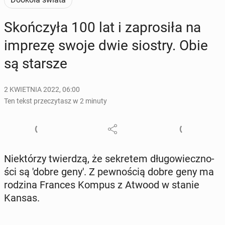
Skoń­czy­ła 100 lat i za­pro­si­ła na
imprezę swoje dwie siostry. Obie
są starsze
2 KWIETNIA 2022, 06:00
Ten tekst przeczytasz w 2 minuty
Nie­któ­rzy twier­dzą, że se­kre­tem dłu­go­wiecz­no­
ści są 'dobre geny'. Z pew­no­ścią dobre geny ma
rodzina Frances Kompus z Atwood w stanie
Kansas.