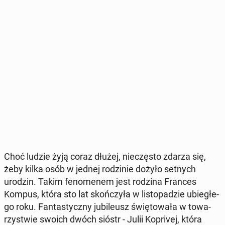
Choć ludzie żyją coraz dłużej, nie­czę­sto zdarza się,
żeby kilka osób w jednej ro­dzi­nie dożyło setnych
urodzin. Takim fe­no­me­nem jest rodzina Frances
Kompus, która sto lat skoń­czy­ła w li­sto­pa­dzie ubie­głe­
go roku. Fan­ta­stycz­ny ju­bi­le­usz świę­to­wa­ła w to­wa­
rzy­stwie swoich dwóch sióstr - Julii Ko­pri­vej, która