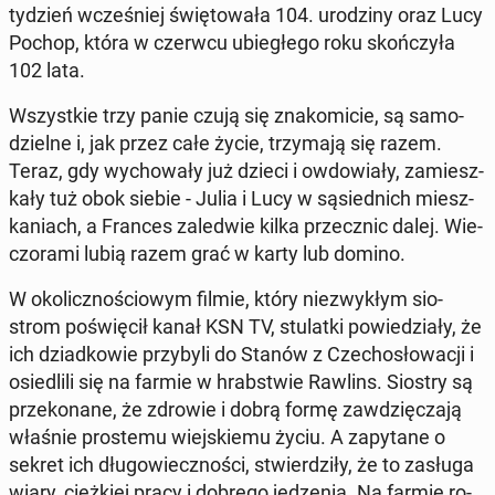
tydzień wcze­śniej świę­to­wa­ła 104. uro­dzi­ny oraz Lucy
Pochop, która w czerwcu ubie­głe­go roku skoń­czy­ła
102 lata.
Wszyst­kie trzy panie czują się zna­ko­mi­cie, są sa­mo­
dziel­ne i, jak przez całe życie, trzy­ma­ją się razem.
Teraz, gdy wy­cho­wa­ły już dzieci i owdo­wia­ły, za­miesz­
ka­ły tuż obok siebie - Julia i Lucy w są­sied­nich miesz­
ka­niach, a Frances za­le­d­wie kilka prze­cznic dalej. Wie­
czo­ra­mi lubią razem grać w karty lub domino.
W oko­licz­no­ścio­wym filmie, który nie­zwy­kłym sio­
strom po­świę­cił kanał KSN TV, stu­lat­ki po­wie­dzia­ły, że
ich dziad­ko­wie przy­by­li do Stanów z Cze­cho­sło­wa­cji i
osie­dli­li się na farmie w hrab­stwie Rawlins. Siostry są
prze­ko­na­ne, że zdrowie i dobrą formę za­wdzię­cza­ją
właśnie pro­ste­mu wiej­skie­mu życiu. A za­py­ta­ne o
sekret ich dłu­go­wiecz­no­ści, stwier­dzi­ły, że to zasługa
wiary, cięż­kiej pracy i dobrego je­dze­nia. Na farmie ro­