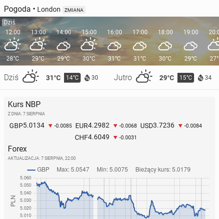
Pogoda
•
London
ZMIANA
Dziś
12:00
13:00
14:00
15:00
16:00
17:00
18:00
19:00
20:
28°C
29°C
29°C
30°C
31°C
31°C
30°C
29°C
27
Dziś
Jutro
31°C
29°C
14°C
15°C
30
34
Kurs NBP
Z DNIA: 7 SIERPNIA
5.0134
4.2982
3.7236
GBP
EUR
USD
-0.0085
-0.0068
-0.0084
4.6049
CHF
-0.0031
Forex
AKTUALIZACJA:
7 SIERPNIA, 22:00