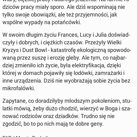
dzi­ców pracy miały sporo. Ale dziś wspo­mi­na­ją nie
tylko swoje obo­wiąz­ki, ale też przy­jem­no­ści, jak
wspólne wypady na po­tań­ców­ki.
W swoim długim życiu Frances, Lucy i Julia do­świad­
czy­ły i dobrych, i cięż­kich czasów. Prze­ży­ły Wielki
Kryzys i Dust Bowl - ka­ta­stro­fę eko­lo­gicz­ną spo­wo­do­
wa­ną przez suszę i erozję gleby. Ale tym, co naj­bar­
dziej zmie­ni­ło ich życie, była elek­try­fi­ka­cja, dzięki
której w domach po­ja­wi­ły się lodówki, za­mra­żar­ki i
inne urzą­dze­nia. Dziś nie wy­obra­ża­ją sobie życia bez
mi­kro­fa­lów­ki.
Za­py­ta­ne, co do­ra­dzi­ły­by młod­szym po­ko­le­niom, stu­
lat­ki mówią, żeby dużo chodzić, wierzyć w Boga i sza­
no­wać ro­dzi­ców oraz dziad­ków. Trudno się nie
zgodzić, bo to po nich mają te dobre geny.