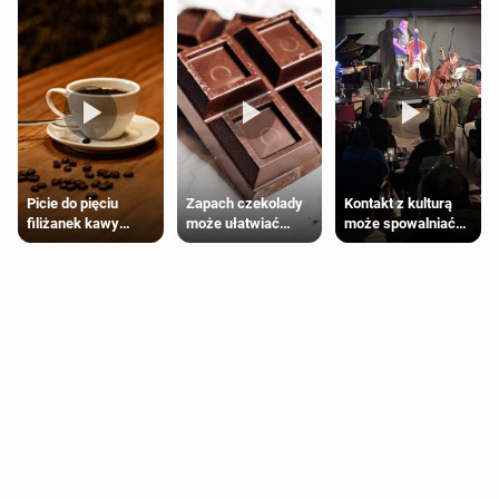
Zapach czekolady
Kontakt z kulturą
Picie do pięciu
może ułatwiać
może spowalniać
filiżanek kawy
trening siłowy
starzenie
dziennie jest
bezpieczne dla
większości
dorosłych