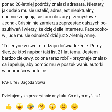
ponad 20-letniej podróży znalazł ad­re­sa­ta. Nie­ste­ty,
jak udało mu się ustalić, adres jest nie­ak­tu­al­ny,
obecnie znaj­du­ją się tam obszary prze­my­sło­we.
Jednak Crispin nie za­mie­rza za­prze­stać dal­szych po­
szu­ki­wań i wierzy, że dzięki sile In­ter­ne­tu, Fa­ce­bo­oko­
wi, uda mu się od­na­leźć dziś już 27-letnią Annę.
"To jedyne w swoim rodzaju do­świad­cze­nie. Po­my­
śleć, że ktoś napisał taki list 21 lat temu. Jestem
bardzo ciekawy, co ona teraz robi" - przy­zna­je zna­laz­
ca i apeluje, aby pomóc mu w po­szu­ki­wa­niu autorki
wia­do­mo­ści w butelce.
PAP Life / Jagoda Sowa
Dziękujemy za przeczytanie artykułu. Co o tym myślisz?