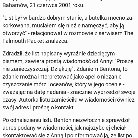
Bahamów, 21 czerwca 2001 roku.
"List był w bardzo dobrym stanie, a butelka mocno za­
kor­ko­wa­na, mu­sia­łem się nieźle na­mę­czyć, aby ją
otwo­rzyć" - re­la­cjo­no­wał w roz­mo­wie z ser­wi­sem The
Fal­mo­uth Packet zna­laz­ca.
Zdra­dził, że list na­pi­sa­ny wy­raź­nie dzie­cię­cym
pismem, zawiera prostą wia­do­mość od Anny: "Proszę
nie za­nie­czysz­czaj. Dzię­ku­ję". Zdaniem Bentona, to
zdanie można in­ter­pre­to­wać jako apel o nie­za­nie­
czysz­cza­nie mórz i oceanów, który w jego ocenie -
zwa­ża­jąc na datę nadania - znacz­nie wy­prze­dził swoje
czasy. Autorka listu za­mie­ści­ła w wia­do­mo­ści również
swój adres i prośbę o kontakt.
Po od­na­le­zie­niu listu Benton nie­zwłocz­nie spraw­dził
adres podany w wia­do­mo­ści, jak naj­szyb­ciej chciał
skon­tak­to­wać się z Anną i po­in­for­mo­wać ją, że list po