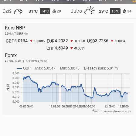
Dziś
Jutro
31°C
29°C
14°C
15°C
29
34
Kurs NBP
Z DNIA: 7 SIERPNIA
5.0134
4.2982
3.7236
GBP
EUR
USD
-0.0085
-0.0068
-0.0084
4.6049
CHF
-0.0031
Forex
AKTUALIZACJA:
7 SIERPNIA, 22:00
Źródło: currencybeacon.com