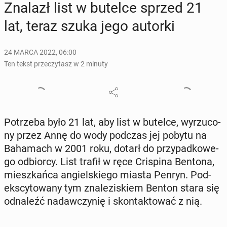
Znalazł list w butelce sprzed 21
lat, teraz szuka jego autorki
24 MARCA 2022, 06:00
Ten tekst przeczytasz w 2 minuty
Po­trze­ba było 21 lat, aby list w butelce, wy­rzu­co­
ny przez Annę do wody podczas jej pobytu na
Ba­ha­mach w 2001 roku, dotarł do przy­pad­ko­we­
go od­bior­cy. List trafił w ręce Cri­spi­na Bentona,
miesz­kań­ca an­giel­skie­go miasta Penryn. Pod­
eks­cy­to­wa­ny tym zna­le­zi­skiem Benton stara się
od­na­leźć nadaw­czy­nię i skon­tak­to­wać z nią.