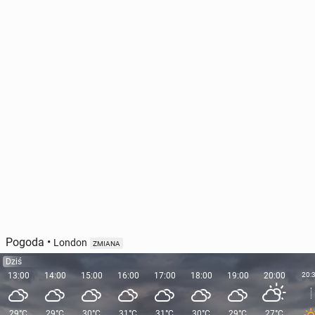
Pogoda
•
London
ZMIANA
Dziś
13:00
14:00
15:00
16:00
17:00
18:00
19:00
20:00
20:
29°C
29°C
30°C
31°C
31°C
30°C
29°C
27°C