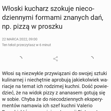
Włoski kucharz szokuje nie­co­
dzien­ny­mi formami znanych dań,
np. pizzą w proszku
22 MARCA 2022, 09:00
Ten tekst przeczytasz w 6 minut
Włosi są nie­zwy­kle przy­wią­za­ni do swojej sztuki
ku­li­nar­nej i nie­chęt­nie apro­bu­ją ja­kie­kol­wiek wa­
ria­cje na temat ich ro­dzi­mej kuchni. Dość po­wie­
dzieć, że na widok pizzy z ana­na­sem gotują się
w sobie. Chyba że do nie­co­dzien­nych eks­pe­ry­
men­tów namawia ich szef kuchni Valerio