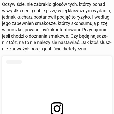
Oczy­wi­ście, nie za­bra­kło głosów tych, którzy ponad
wszyst­ko cenią sobie pizzę w jej kla­sycz­nym wydaniu,
jednak kucharz po­sta­no­wił podjąć to ryzyko. I według
jego za­pew­nień sma­ko­sze, którzy skon­su­mu­ją pizzę
w proszku, powinni być ukon­ten­to­wa­ni. Przy­najm­niej
jeśli chodzi o do­zna­nia smakowe. Czy będą na­je­dze­
ni? Cóż, na to nie należy się na­sta­wiać. Jak ktoś słusz­
nie za­uwa­żył, porcja jest iście die­te­tycz­na.