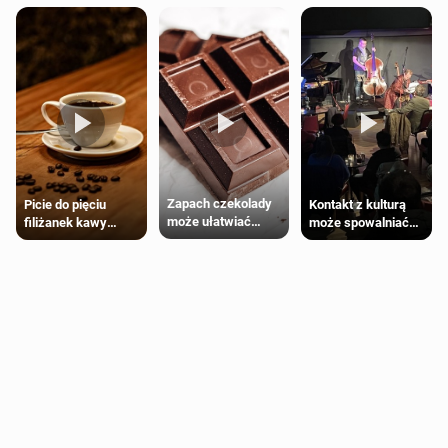
Zapach czekolady
Kontakt z kulturą
Picie do pięciu
może ułatwiać
może spowalniać
filiżanek kawy
trening siłowy
starzenie
dziennie jest
bezpieczne dla
większości
dorosłych