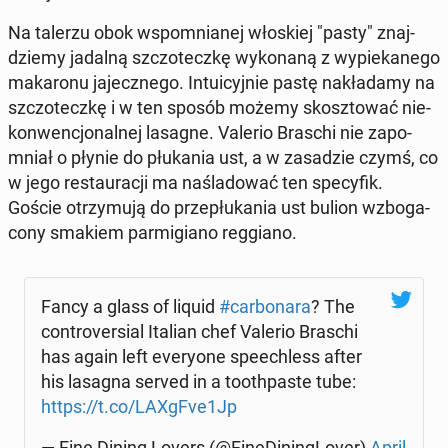
Na talerzu obok wspo­mnia­nej wło­skiej "pasty" znaj­
dzie­my jadalną szczo­tecz­kę wy­ko­na­ną z wy­pie­ka­ne­go
ma­ka­ro­nu ja­jecz­ne­go. In­tu­icyj­nie pastę na­kła­da­my na
szczo­tecz­kę i w ten sposób możemy skosz­to­wać nie­
kon­wen­cjo­nal­nej lasagne. Valerio Braschi nie za­po­
mniał o płynie do płu­ka­nia ust, a w za­sa­dzie czymś, co
w jego re­stau­ra­cji ma na­śla­do­wać ten spe­cy­fik.
Goście otrzy­mu­ją do prze­płu­ka­nia ust bulion wzbo­ga­
co­ny smakiem par­mi­gia­no reg­gia­no.
Fancy a glass of liquid
#car­bo­na­ra
? The
con­tro­ver­sial Italian chef Valerio Braschi
has again left eve­ry­one spe­echless after
his lasagna served in a to­oth­pa­ste tube:
https://t.co/LAXgFve1Jp
— Fine Dining Lovers (@Fi­ne­Di­nin­gLo­ver)
April