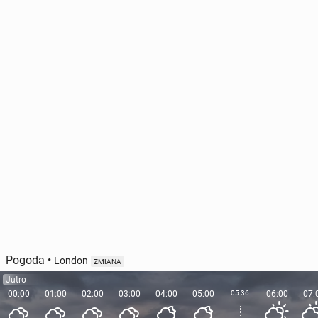
Pogoda
•
London
ZMIANA
Jutro
00:00
01:00
02:00
03:00
04:00
05:00
05:36
06:00
07: