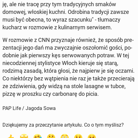
ję, ale nie tracę przy tym tra­dy­cyj­nych smaków
domowej, wło­skiej kuchni. Odro­bi­na tra­dy­cji zawsze
musi być obecna, to wyraz sza­cun­ku" - tłu­ma­czy
kucharz w roz­mo­wie z ku­li­nar­nym ser­wi­sem.
W roz­mo­wie z CNN przy­zna­je również, że sposób pre­
zen­ta­cji jego dań ma zwy­czaj­nie oszo­ło­mić gości, po­
dob­nie jak pierw­szy kęs ser­wo­wa­nych potraw. W tej
nie­co­dzien­nej sty­li­sty­ce Włoch kieruje się starą,
rodzimą zasadą, która głosi, że naj­pierw je się oczami.
Co nie­któ­rzy bez wąt­pie­nia nie raz je także prze­cie­ra­ją
ze zdzi­wie­nia, gdy widzą na stole lasagne w tubce,
pizzę w proszku czy car­bo­na­rę do picia.
PAP Life / Jagoda Sowa
Dziękujemy za przeczytanie artykułu. Co o tym myślisz?