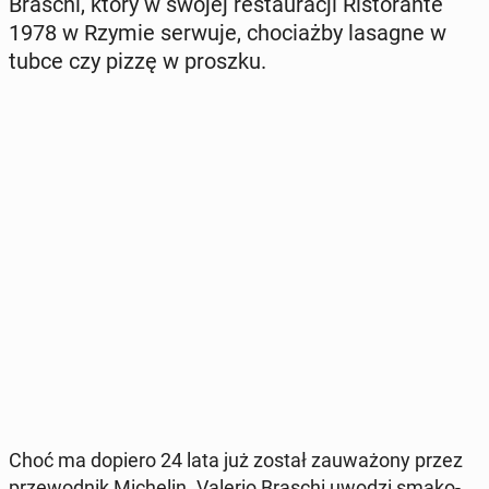
Braschi, który w swojej re­stau­ra­cji Ri­sto­ran­te
1978 w Rzymie serwuje, cho­ciaż­by lasagne w
tubce czy pizzę w proszku.
Choć ma dopiero 24 lata już został za­uwa­żo­ny przez
prze­wod­nik Mi­che­lin. Valerio Braschi uwodzi sma­ko­