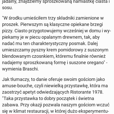
jadalny, znaj­dzie­my sprosz­ko­wa­ną na­miast­kę ciasta i
sosu.
"W środku umie­ści­łem trzy skład­ni­ki za­mie­nio­ne w
proszek. Pierw­szym są kla­sycz­ne opie­ka­ne brzegi
pizzy. Ciasto przy­go­to­wu­je­my wcze­śniej w domu i wy­
pie­ka­my je w piecu opa­la­nym drewnem, tak, aby
nadać mu ten cha­rak­te­ry­stycz­ny posmak. Dalej
umiesz­cza­my pyszny krem po­mi­do­ro­wy z su­szo­nym
blen­do­wa­nym czosn­kiem, któremu fi­nal­nie również
na­da­je­my sprosz­ko­wa­ną formę i suszone oregano" -
wy­mie­nia Braschi.
Jak tłu­ma­czy, to danie oferuje swoim gościom jako
amuse-bouche, czyli nie­wiel­ką przy­staw­kę, która ma
za­ostrzyć apetyt od­wie­dza­ją­cych Ri­sto­ran­te 1978.
"Taka przy­staw­ka to dobry po­czą­tek i świetna
zabawa. Przy okazji pozwala naszym gościom wczuć
się w klimat re­stau­ra­cji, w której dużo eks­pe­ry­men­tu­