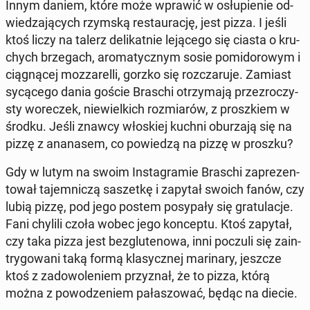
Innym daniem, które może wprawić w osłu­pie­nie od­
wie­dza­ją­cych rzymską re­stau­ra­cję, jest pizza. I jeśli
ktoś liczy na talerz de­li­kat­nie le­ją­ce­go się ciasta o kru­
chych brze­gach, aro­ma­tycz­nym sosie po­mi­do­ro­wym i
cią­gną­cej moz­za­rel­li, gorzko się roz­cza­ru­je. Zamiast
sy­cą­ce­go dania goście Braschi otrzy­ma­ją prze­zro­czy­
sty wo­re­czek, nie­wiel­kich roz­mia­rów, z prosz­kiem w
środku. Jeśli znawcy wło­skiej kuchni obu­rza­ją się na
pizzę z ana­na­sem, co po­wie­dzą na pizzę w proszku?
Gdy w lutym na swoim In­sta­gra­mie Braschi za­pre­zen­
to­wał ta­jem­ni­czą sa­szet­kę i zapytał swoich fanów, czy
lubią pizzę, pod jego postem po­sy­pa­ły się gra­tu­la­cje.
Fani chylili czoła wobec jego kon­cep­tu. Ktoś zapytał,
czy taka pizza jest bez­glu­te­no­wa, inni poczuli się za­in­
try­go­wa­ni taką formą kla­sycz­nej ma­ri­na­ry, jeszcze
ktoś z za­do­wo­le­niem przy­znał, że to pizza, którą
można z po­wo­dze­niem pa­ła­szo­wać, będąc na diecie.