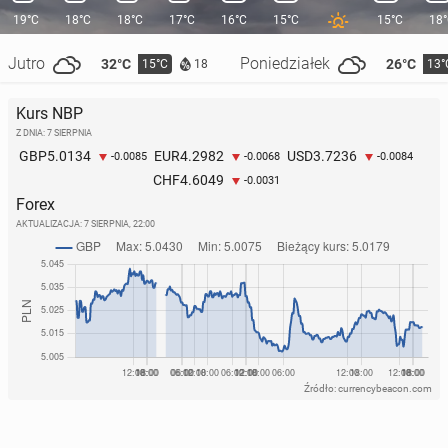
19°C
18°C
18°C
17°C
16°C
15°C
15°C
18
Jutro
Poniedziałek
32°C
26°C
15°C
13°
18
Kurs NBP
Z DNIA: 7 SIERPNIA
5.0134
4.2982
3.7236
GBP
EUR
USD
-0.0085
-0.0068
-0.0084
4.6049
CHF
-0.0031
Forex
AKTUALIZACJA:
7 SIERPNIA, 22:00
Źródło: currencybeacon.com