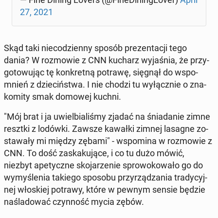
27, 2021
Skąd taki nie­co­dzien­ny sposób pre­zen­ta­cji tego
dania? W roz­mo­wie z CNN kucharz wy­ja­śnia, że przy­
go­to­wu­jąc tę kon­kret­ną potrawę, sięgnął do wspo­
mnień z dzie­ciń­stwa. I nie chodzi tu wy­łącz­nie o zna­
ko­mi­ty smak domowej kuchni.
"Mój brat i ja uwiel­bia­li­śmy zjadać na śnia­da­nie zimne
resztki z lodówki. Zawsze kawałki zimnej lasagne zo­
sta­wa­ły mi między zębami" - wspo­mi­na w roz­mo­wie z
CNN. To dość za­ska­ku­ją­ce, i co tu dużo mówić,
niezbyt ape­tycz­ne sko­ja­rze­nie spro­wo­ko­wa­ło go do
wy­my­śle­nia takiego sposobu przy­rzą­dza­nia tra­dy­cyj­
nej wło­skiej potrawy, które w pewnym sensie będzie
na­śla­do­wać czyn­ność mycia zębów.