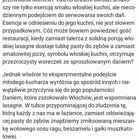
szy nie tylko esencją smaku wło­skiej kuchni, ale nie­co­
dzien­nym po­dej­ściem do ser­wo­wa­nia swoich dań.
Esencja w od­nie­sie­niu do jego kuchni, nie jest słowem
przy­pad­ko­wym. Cóż może bowiem po­wie­dzieć gość
re­stau­ra­cji, kiedy zamiast talerza z solidną porcją wło­
skiej lasagne dostaje tubkę pasty do zębów a zamiast
sma­ko­wi­tej pizzy, symbolu wło­skiej kuchni, otrzy­mu­je
prze­zro­czy­sty wo­re­czek ze sprosz­ko­wa­nym daniem?
Jednak właśnie to eks­pe­ry­men­tal­ne po­dej­ście
młodego ku­cha­rza wy­róż­nia go spośród innych i nie­
wąt­pli­wie przy­czy­nia się do jego po­pu­lar­no­ści.
Daniem, które zszo­ko­wa­ło Włochów, jest wspo­mnia­na
lasagne. W tubce przy­po­mi­na­ją­cej do złu­dze­nia tę,
którą każdy z nas ma w ła­zien­ce, zamiast od­świe­ża­ją­
cej pasty do zębów znaj­dzie­my zmik­so­wa­ną mie­szan­
kę wo­ło­we­go sosu ragu, be­sza­me­lu i gałki musz­ka­to­
ło­wej.